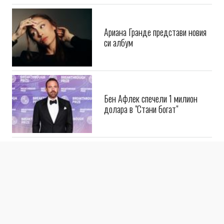
Ариана Гранде представи новия
си албум
Бен Афлек спечели 1 милион
долара в "Стани богат"