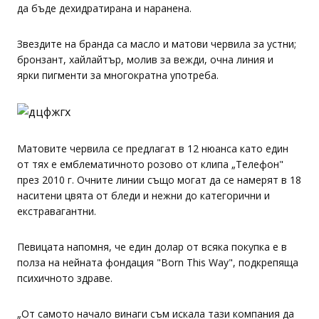
да бъде дехидратирана и наранена.
Звездите на бранда са масло и матови червила за устни;
бронзант, хайлайтър, молив за вежди, очна линия и
ярки пигменти за многократна употреба.
Матовите червила се предлагат в 12 нюанса като един
от тях е емблематичното розово от клипа „Телефон"
през 2010 г. Очните линии също могат да се намерят в 18
наситени цвята от бледи и нежни до категорични и
екстравагантни.
Певицата напомня, че един долар от всяка покупка е в
полза на нейната фондация "Born This Way", подкрепяща
психичното здраве.
„От самото начало винаги съм искала тази компания да