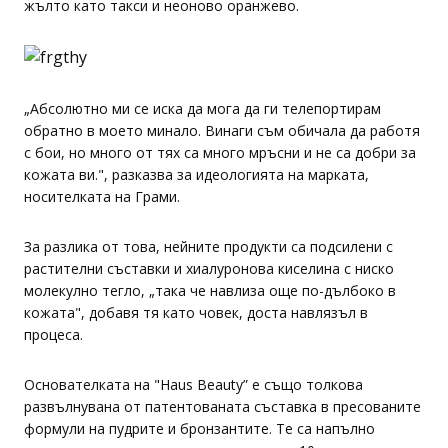
жълто като такси и неоново оранжево.
„Абсолютно ми се иска да мога да ги телепортирам
обратно в моето минало. Винаги съм обичала да работя
с бои, но много от тях са много мръсни и не са добри за
кожата ви.", разказва за идеологията на марката,
носителката на Грами.
За разлика от това, нейните продукти са подсилени с
растителни съставки и хиалуронова киселина с ниско
молекулно тегло, „така че навлиза още по-дълбоко в
кожата", добавя тя като човек, доста навлязъл в
процеса.
Основателката на "Haus Beauty” е също толкова
развълнувана от патентованата съставка в пресованите
формули на пудрите и бронзантите. Те са напълно