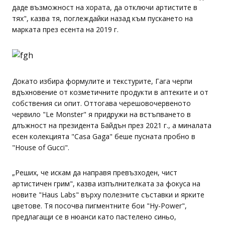
даде възможност на хората, да отключи артистите в
тях", казва тя, поглеждайки назад към пускането на
марката през есента на 2019 г.
Докато избира формулите и текстурите, Гага черпи
вдъхновение от козметичните продукти в аптеките и от
собствения си опит. Оттогава черешовочервеното
червило "Le Monster" я придружи на встъпването в
длъжност на президента Байдън през 2021 г., а миналата
есен колекцията "Casa Gaga" беше пусната пробно в
"House of Gucci".
„Реших, че искам да направя превъзходен, чист
артистичен грим", казва изпълнителката за фокуса на
новите "Haus Labs" върху полезните съставки и ярките
цветове. Тя посочва пигментните бои "Hy-Power",
предлагащи се в нюанси като пастелено синьо,