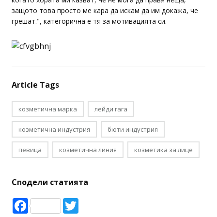
защото това просто ме кара да искам да им докажа, че
грешат.", категорична е тя за мотивацията си.
Article Tags
козметична марка
лейди гага
козметична индустрия
бюти индустрия
певица
козметична линия
козметика за лице
Сподели статията
Facebook
Twitter