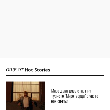
Hot Stories
ОЩЕ ОТ
Миро дава дава старт на
турнето "Миротворци" с чисто
нов сингъл