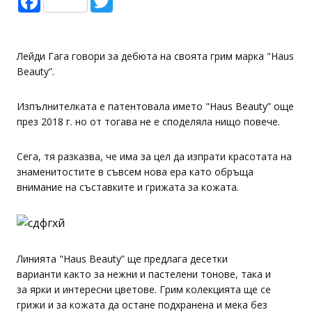
Лейди Гага говори за дебюта на своята грим марка "Haus
Beauty”.
Изпълнителката е патентовала името "Haus Beauty” още
през 2018 г. но от тогава не е споделяла нищо повече.
Сега, тя разказва, че има за цел да изпрати красотата на
знаменитостите в съвсем нова ера като обръща
внимание на съставките и грижата за кожата.
Линията "Haus Beauty” ще предлага десетки
варианти както за нежни и пастелени тонове, така и
за ярки и интересни цветове. Грим колекцията ще се
грижи и за кожата да остане подхранена и мека без