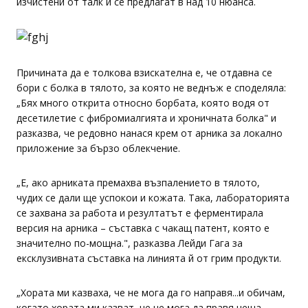
изчистени от талк и се предлагат в над 10 нюанса.
Причината да е толкова взискателна е, че отдавна се
бори с болка в тялото, за която не веднъж е споделяла:
„Бях много открита относно борбата, която водя от
десетилетие с фибромиалгията и хроничната болка" и
разказва, че редовно нанася крем от арника за локално
приложение за бързо облекчение.
„Е, ако арниката премахва възпалението в тялото,
чудих се дали ще успокои и кожата. Така, лабораторията
се захвана за работа и резултатът е ферментирала
версия на арника – съставка с чакащ патент, която е
значително по-мощна.", разказва Лейди Гага за
ексклузивната съставка на линията й от грим продукти.
„Хората ми казваха, че не мога да го направя...и обичам,
когато хората ми казват, че не мога да правя неща,