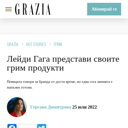
Абонирай се
GRAZIA
HOT STORIES
ГРИМ
Лейди Гага представи своите
грим продукти
Певицата говори за бранда от доста време, но едва сега линията е
напълно готова.
Гергана Димитрова
25 юли 2022
Facebook
Twitter