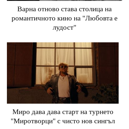
Варна отново става столица на
романтичното кино на "Любовта е
лудост"
Миро дава дава старт на турнето
"Миротворци" с чисто нов сингъл