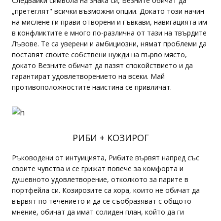
Следвайки символа на знака си, Везните обичат да
„претеглят" всички възможни опции. Докато този начин
на мислене ги прави отворени и гъвкави, навигацията им
в конфликтите е много по-различна от тази на твърдите
Лъвове. Те са уверени и амбициозни, нямат проблеми да
поставят своите собствени нужди на първо място,
докато Везните обичат да пазят спокойствието и да
гарантират удовлетворението на всеки. Май
противоположностите наистина се привличат.
РИБИ + КОЗИРОГ
Ръководени от интуицията, Рибите вървят напред със
своите чувства и се грижат повече за комфорта и
душевното удовлетворение, отколкото за парите в
портфейла си. Козирозите са хора, които не обичат да
вървят по течението и да се съобразяват с общото
мнение, обичат да имат солиден план, който да ги