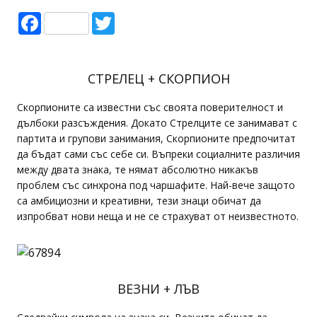
Facebook
Twitter
СТРЕЛЕЦ + СКОРПИОН
Скорпионите са известни със своята поверителност и
дълбоки разсъждения. Докато Стрелците се занимават с
партита и групови занимания, Скорпионите предпочитат
да бъдат сами със себе си. Въпреки социалните различия
между двата знака, те нямат абсолютно никакъв
проблем със синхрона под чаршафите. Най-вече защото
са амбициозни и креативни, тези знаци обичат да
изпробват нови неща и не се страхуват от неизвестното.
ВЕЗНИ + ЛЪВ