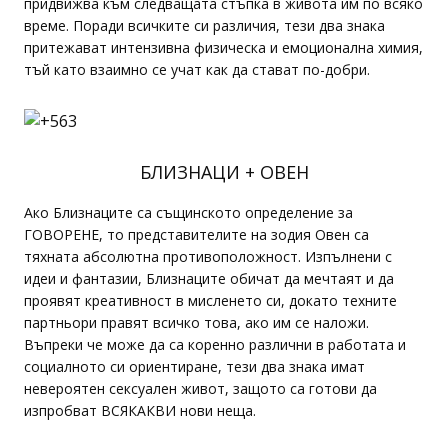
придвижва към следващата стъпка в живота им по всяко
време. Поради всичките си различия, тези два знака
притежават интензивна физическа и емоционална химия,
тъй като взаимно се учат как да стават по-добри.
БЛИЗНАЦИ + ОВЕН
Ако Близнаците са същинското определение за
ГОВОРЕНЕ, то представителите на зодия Овен са
тяхната абсолютна противоположност. Изпълнени с
идеи и фантазии, Близнаците обичат да мечтаят и да
проявят креативност в мисленето си, докато техните
партньори правят всичко това, ако им се наложи.
Въпреки че може да са коренно различни в работата и
социалното си ориентиране, тези два знака имат
невероятен сексуален живот, защото са готови да
изпробват ВСЯКАКВИ нови неща.