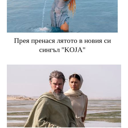
Прея пренася лятото в новия си
сингъл "KOJA"