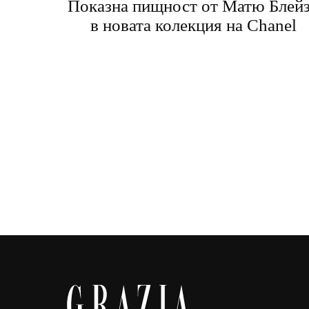
Показна пищност от Матю Блей
в новата колекция на Chanel