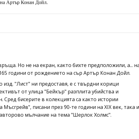
 на Артър Конан Дойл.
ъща. Но не на екран, както бихте предположили, а... н
165 години от рождението на сър Артър Конан Дойл.
 изд. "Лист" ни предоставя, е с твърдни корици
тективът от улица "Бейкър" разплита убийства и
. Сред бисерите в колекцията са както истории
 Мъсгрейв", писани през 90-те години на XIX век, така 
 авторово мълчание на тема "Шерлок Холмс".