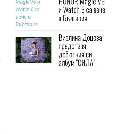
HONOR Magic V6
и Watch 6 са вече
в България
Виолина Доцева
представя
дебютния си
албум "СИЛА"