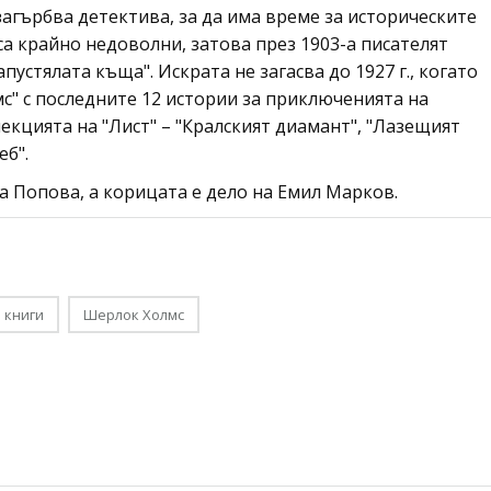
загърбва детектива, за да има време за историческите
са крайно недоволни, затова през 1903-а писателят
пустялата къща". Искрата не загасва до 1927 г., когато
с" с последните 12 истории за приключенията на
олекцията на "Лист" – "Кралският диамант", "Лазещият
еб".
а Попова, а корицата е дело на Емил Марков.
 книги
Шерлок Холмс