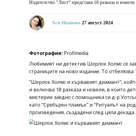
Издателство "Лист" представя 18 разказа и новели
Ася Иванова
27 август 2024
Фотография:
Profimedia
Любимият ни детектив Шерлок Холмс се завр
страниците на ново издание. То отбелязва 
"Шерлок Холмс и кървавият диамант", който
и включва 18 разказа и новели, в които де
мистерии заедно с помощника си д-р Уотсън
като "Сребърен пламък" и "Ритуалът на рода
произведения, създадени след цяла декада