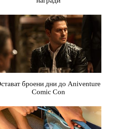
награди
стават броени дни до Aniventure
Comic Con