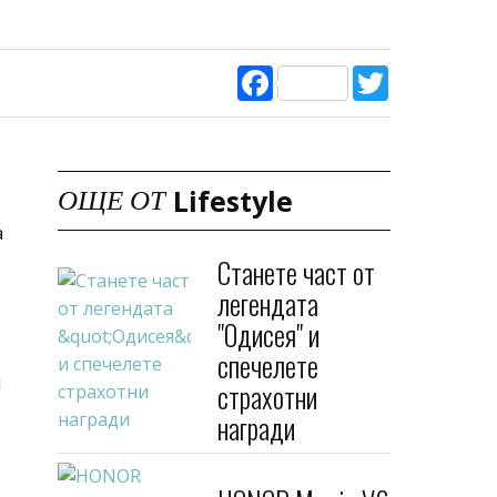
Facebook
Twitter
Lifestyle
ОЩЕ ОТ
а
Станете част от
легендата
"Одисея" и
спечелете
и
страхотни
награди