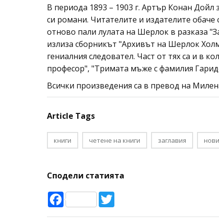
В периода 1893 – 1903 г. Артър Конан Дойл 
си романи. Читателите и издателите обаче 
отново пали лулата на Шерлок в разказа "За
излиза сборникът "Архивът на Шерлок Холм
гениалния следовател. Част от тях са и в к
професор", "Тримата мъже с фамилия Гарид
Всички произведения са в превод на Милен
Article Tags
книги
четене на книги
заглавия
нови
Сподели статията
Facebook
Twitter