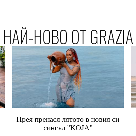
НАЙ-НОВО ОТ GRAZIA
Прея пренася лятото в новия си
сингъл "KOJA"