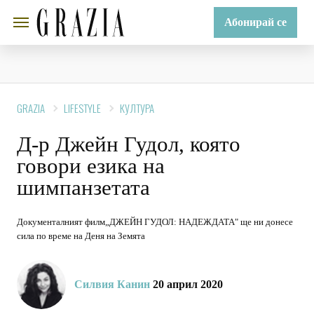
Абонирай се
GRAZIA
LIFESTYLE
КУЛТУРА
Д-р Джейн Гудол, която
говори езика на
шимпанзетата
Документалният филм„ДЖЕЙН ГУДОЛ: НАДЕЖДАТА" ще ни донесе
сила по време на Деня на Земята
Силвия Канин
20 април 2020