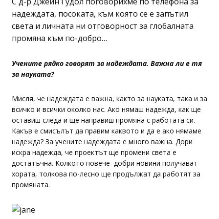
С д-р Джейн Гудол поговорихме по телефона за
надеждата, посоката, към която се е запътил
света и личната ни отговорност за глобалната
промяна към по-добро…
Учените рядко говорят за надеждата. Важна ли е тя
за науката?
Мисля, че надеждата е важна, както за науката, така и за
всичко и всички околко нас. Ако нямаш надежда, как ще
оставиш следа и ще направиш промяна с работата си.
Какъв е смисълът да правим каквото и да е ако нямаме
надежда? За учените надеждата е много важна. Дори
искра надежда, че проектът ще промени света е
достатъчна. Колкото повече добри новини получават
хората, толкова по-лесно ще продължат да работят за
промяната.