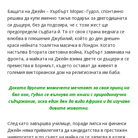
Бащата на Джейн – Хърбърт Морис–Гудол, спонтанно
решава да купи именно такъв подарък за двегодишната
си дъщеря, без да подозира, че с този жест ще
предопредели съдбата й. Тя от своя страна веднага се
влюбва в плюшения Джубилий, който до ден днешен
краси нейната тоалетна масичка в Лондон. Когато
настъпва Втората световна война, Хърбърт заминава на
фронта, а майката на Джейн взима двете си дъщери и се
премества в Борнмът, където остават да живеят в
големия викториански дом на религиозната им баба.
Докато другите момичета мечтаят за своя принц на
бял кон, Гудол се вълнува от книги с природонаучно
съдържание, иска един ден да види Африка и да изучава
дивите животни.
След като завършва училище, поради липса на финанси
Джейн няма привилегията да кандидатства в престижен
университет и по съвет на майка си се записва в колеж