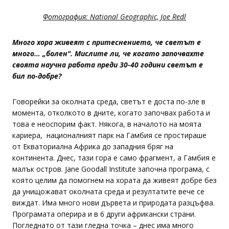
Фотография: National Geographic, Joe Redl
Много хора живеят с притеснението, че светът е
много… „болен". Мислите ли, че когато започвахте
своята научна работа преди 30-40 години светът е
бил по-добре?
Говорейки за околната среда, светът е доста по-зле в
момента, отколкото в дните, когато започвах работа и
това е неоспорим факт. Някога, в началото на моята
кариера, националният парк на Гамбия се простираше
от Екваториална Африка до западния бряг на
континента. Днес, тази гора е само фрагмент, а Гамбия е
малък остров. Jane Goodall Institute започна програма, с
която целим да помогнем на хората да живеят добре без
да унищожават околната среда и резултатите вече се
виждат. Има много нови дървета и природата разцъфва.
Програмата оперира и в 6 други африкански страни.
Погледнато от тази гледна точка – днес има много