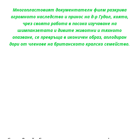
Многопластовият документателн филм разкрива
огромното наследство и принос на д-р Гудол, която,
чрез своята работа в посока изучаване на
шимпанзетата и дивите животни и тяхното
опазване, се превръща в иконичен образ, аплодиран
дори от членове на британското кралско семейство.