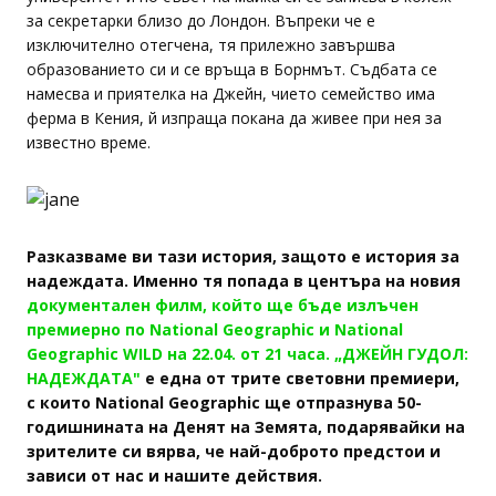
за секретарки близо до Лондон. Въпреки че е
изключително отегчена, тя прилежно завършва
образованието си и се връща в Борнмът. Съдбата се
намесва и приятелка на Джейн, чието семейство има
ферма в Кения, й изпраща покана да живее при нея за
известно време.
Разказваме ви тази история, защото е история за
надеждата. Именно тя попада в центъра на новия
документален филм, който ще бъде излъчен
премиерно по National Geographic и National
Geographic WILD на 22.04. от 21 часа. „ДЖЕЙН ГУДОЛ:
НАДЕЖДАТА"
е една от трите световни премиери,
с които National Geographic ще отпразнува 50-
годишнината на Денят на Земята, подарявайки на
зрителите си вярва, че най-доброто предстои и
зависи от нас и нашите действия.