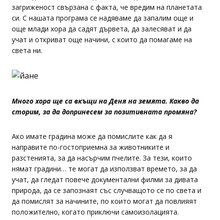
загриженост свързана с факта, че вредим на планетата
си. С нашата програма се надяваме да запалим още и
още млади хора да садят дървета, да залесяват и да
учат и откриват още начини, с които да помагаме на
света ни.
Много хора ще са вкъщи на Деня на земята. Какво да
сторим, за да допринесем за позитивната промяна?
Ако имате градина може да помислите как да я
направите по-гостоприемна за животниките и
разстенията, за да насърчим пчелите. За тези, които
нямат градини… те могат да използват времето, за да
учат, да гледат повече документални филми за дивата
природа, да се запознаят със случващото се по света и
да помислят за начините, по които могат да повлияят
положително, когато приключи самоизолацията.