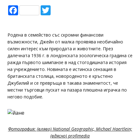
Facebook
Twitter
Родена в семейство със скромни финансови
възможности, Джейн от малка проявява необичайно
силен интерес към природата и животните. През
далечната 1936 г. в лондонската зоологическа градина се
ражда първото шимпанзе в над стогодишната история
на учреждението. Новината е истинска сензация в
британската столица, новороденото е кръстено
Джубилий и се превръща в такава знаменитост, че
местни търговци пускат на пазара плюшена играчка по
негово подобие.
Фотография: (вляво) National Geographic, Michael Haertlein;
(вдясно) profimedia