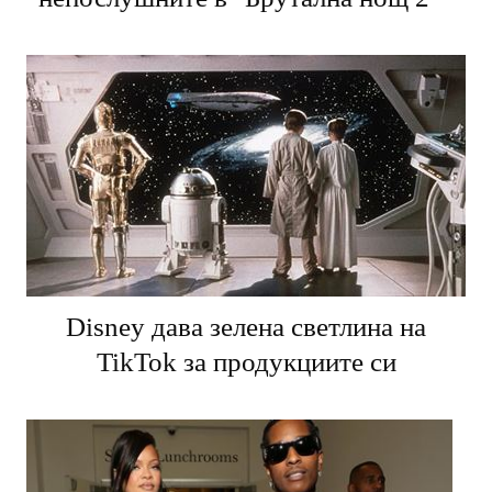
непослушните в "Брутална нощ 2"
Disney дава зелена светлина на
TikTok за продукциите си