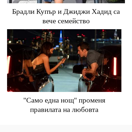
Брадли Купър и Джиджи Хадид са
вече семейство
"Само една нощ" променя
правилата на любовта