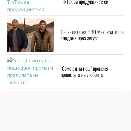
Disney дава зелена светлина на
TikTok за продукциите си
Сериалите на HBO Max, които ще
гледаме през август
"Само една нощ" променя
правилата на любовта