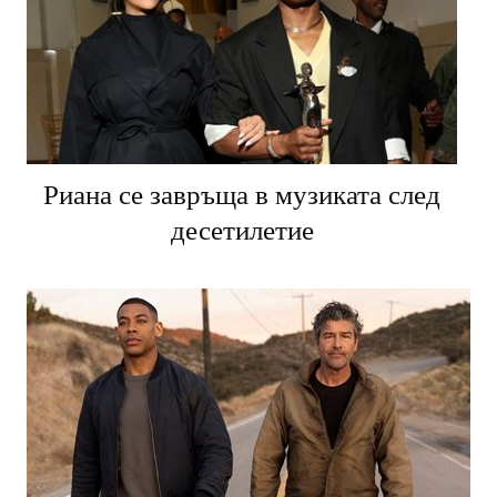
Риана се завръща в музиката след
десетилетие