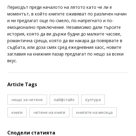
Фотография:
Pexels, PR
Периодът преди началото на лятото като че ли е
моментът, в който книгите оживяват по различен начин
и ни предлагат още по-смело, по-напрегнато и по-
емоционално приключение. Независимо дали търсите
история, която да ви държи будни до малките часове,
романтична среща, която да ви накара да повярвате в
съдбата, или доза смях сред ежедневния хаос, новите
заглавия на книжния пазар предлагат по нещо за всеки
вкус.
Article Tags
нещо за четене
лайфстайл
култура
книги
четене на книги
книгите на месеца