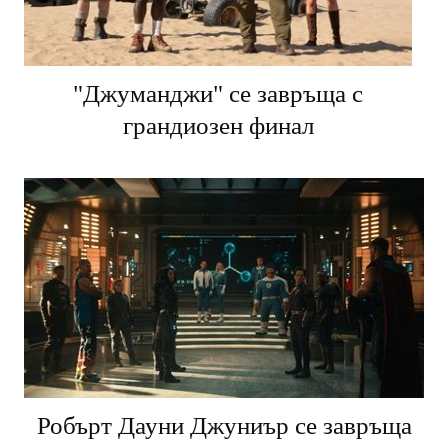
"Джуманджи" се завръща с
грандиозен финал
Робърт Дауни Джуниър се завръща