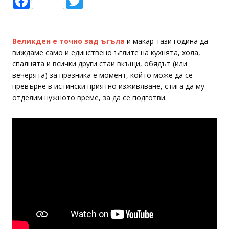
Великден е точно зад ъгъла
и макар тази година да
виждаме само и единствено ъглите на кухнята, хола,
спалнята и всички други стаи вкъщи, обядът (или
вечерята) за празника е момент, който може да се
превърне в истински приятно изживяване, стига да му
отделим нужното време, за да се подготви.