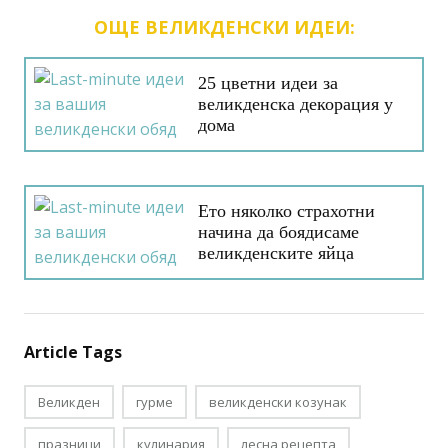
ОЩЕ ВЕЛИКДЕНСКИ ИДЕИ:
25 цветни идеи за
великденска декорация у
дома
Ето няколко страхотни
начина да боядисаме
великденските яйца
Article Tags
Великден
гурме
великденски козунак
празници
кулинария
лесна рецепта