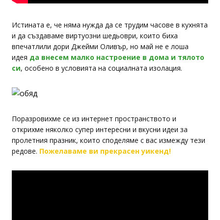
Истината е, че няма нужда да се трудим часове в кухнята
и да създаваме виртуозни шедьоври, които биха
впечатлили дори Джейми Оливър, но май не е лоша
идея
да внесем малко настроение в дома и тялото
си
, особено в условията на социалната изолация.
Поразровихме се из интернет пространството и
открихме няколко супер интересни и вкусни идеи за
пролетния празник, които споделяме с вас измежду тези
редове.
Пожелаваме ви прекрасен уикенд!