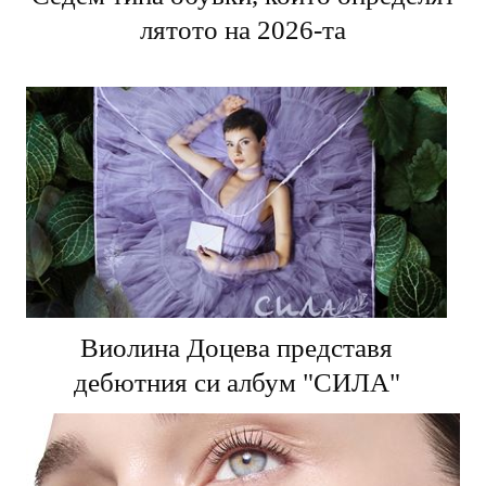
Седем типа обувки, които определят
лятото на 2026-та
Виолина Доцева представя
дебютния си албум "СИЛА"