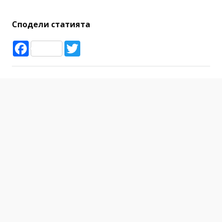
коледна украса
коледна елха
Сподели статията
Facebook
Twitter