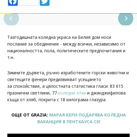
Facebook
Twitter
Тазгодишната коледна украса на Белия дом носи
послание за обединение - между всички, независимо от
националността, пола, политическите предпочитания и
т.н.
Зимните дървета, ръчно изработените горски животни и
светещите фенери предизвикват усещането
за спокойствие, а цялостната статистика гласи: 83 615
празнични светлини, 77
коледни елхи
и джинджифилова
къща от хляб, покрита с 18 килограма глазура.
ОЩЕ ОТ GRAZIA:
МАРАЯ КЕРИ ПОДАРЯВА КОЛЕДНА
ВАКАНЦИЯ В ПЕНТХАУСА СИ