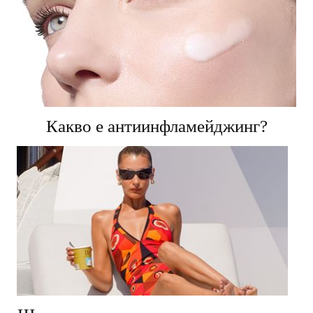
Какво е антиинфламейджинг?