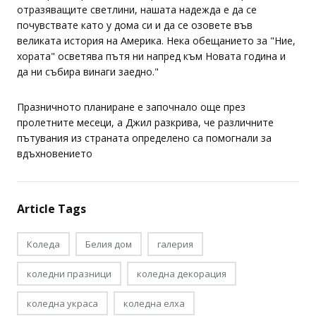
с история и празничен декор, в огледалните орнаменти и
отразяващите светлини, нашата надежда е да се
почувствате като у дома си и да се озовете във
великата история на Америка. Нека обещанието за "Ние,
хората" осветява пътя ни напред към Новата година и
да ни събира винаги заедно."
Празничното планиране е започнало още през
пролетните месеци, а Джил разкрива, че различните
пътувания из страната определено са помогнали за
вдъхновението
Article Tags
Коледа
Белия дом
галерия
коледни празници
коледна декорация