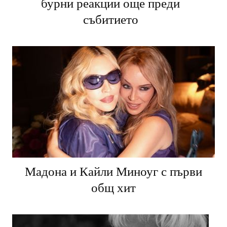
Темата на Met Gala 2027 предизвика
бурни реакции още преди
събитието
Мадона и Кайли Миноуг с първи
общ хит