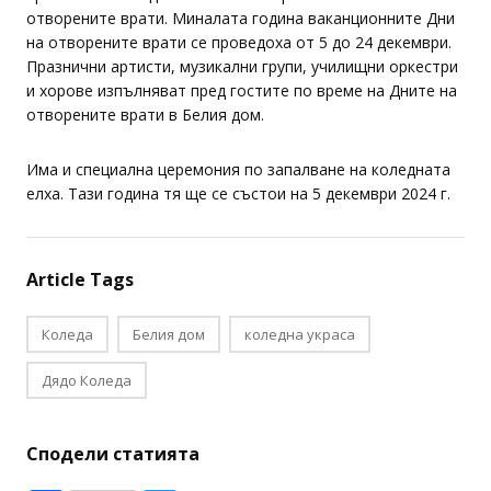
Всяка година Белият дом кани специални групи да
присъстват на едно от многото празнични събития на
отворените врати. Миналата година ваканционните Дни
на отворените врати се проведоха от 5 до 24 декември.
Празнични артисти, музикални групи, училищни оркестри
и хорове изпълняват пред гостите по време на Дните на
отворените врати в Белия дом.
Има и специална церемония по запалване на коледната
елха. Тази година тя ще се състои на 5 декември 2024 г.
Article Tags
Коледа
Белия дом
коледна украса
Дядо Коледа
Сподели статията