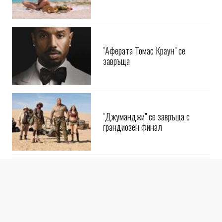
GRAZIA’S (SUMMER) BOOK CLUB
"Аферата Томас Краун" се
завръща
"Джуманджи" се завръща с
грандиозен финал