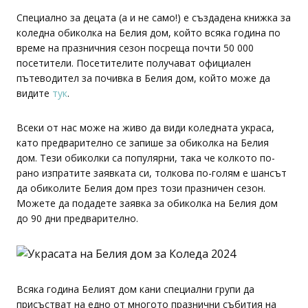
Специално за децата (а и не само!) е създадена книжка за
коледна обиколка на Белия дом, който всяка година по
време на празничния сезон посреща почти 50 000
посетители. Посетителите получават официален
пътеводител за почивка в Белия дом, който може да
видите
тук
.
Всеки от нас може на живо да види коледната украса,
като предварително се запише за обиколка на Белия
дом. Тези обиколки са популярни, така че колкото по-
рано изпратите заявката си, толкова по-голям е шансът
да обиколите Белия дом през този празничен сезон.
Можете да подадете заявка за обиколка на Белия дом
до 90 дни предварително.