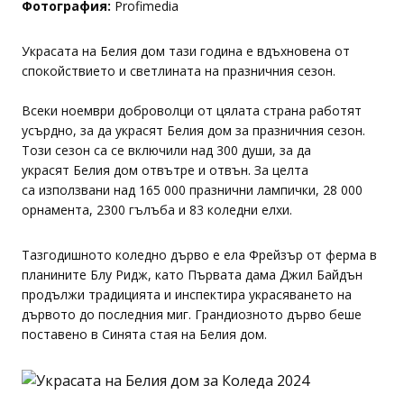
Фотография:
Profimedia
Украсата на Белия дом тази година е вдъхновена от
спокойствието и светлината на празничния сезон.
Всеки ноември доброволци от цялата страна работят
усърдно, за да украсят Белия дом за празничния сезон.
Този сезон са се включили над 300 души, за да
украсят Белия дом отвътре и отвън. За целта
са използвани над 165 000 празнични лампички, 28 000
орнамента, 2300 гълъба и 83 коледни елхи.
Тазгодишното коледно дърво е ела Фрейзър от ферма в
планините Блу Ридж, като Първата дама Джил Байдън
продължи традицията и инспектира украсяването на
дървото до последния миг. Грандиозното дърво беше
поставено в Синята стая на Белия дом.