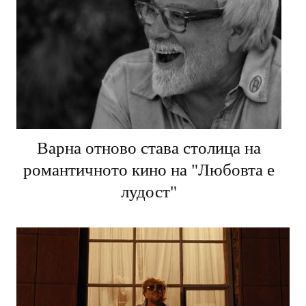
Варна отново става столица на
романтичното кино на "Любовта е
лудост"