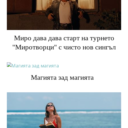
Миро дава дава старт на турнето
"Миротворци" с чисто нов сингъл
Магията зад магията