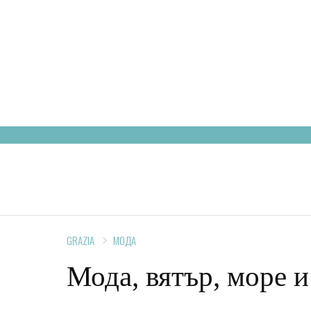
HOT STORIES
МОДА
К
GRAZIA
МОДА
Мода, вятър, море 