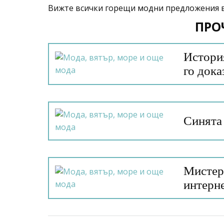
Вижте всички горещи модни предложения в 
ПРО
История
го дока
Синята 
Мистер
интерн