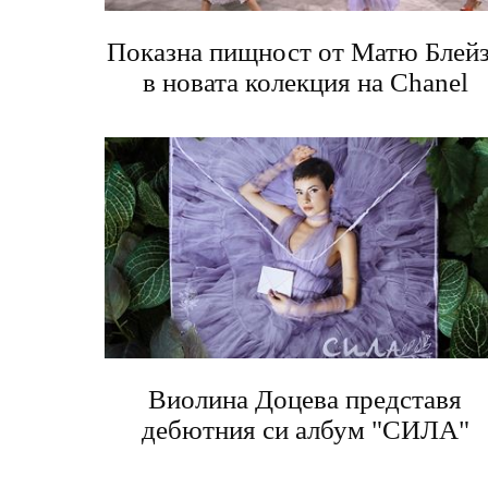
Показна пищност от Матю Блей
в новата колекция на Chanel
Виолина Доцева представя
дебютния си албум "СИЛА"