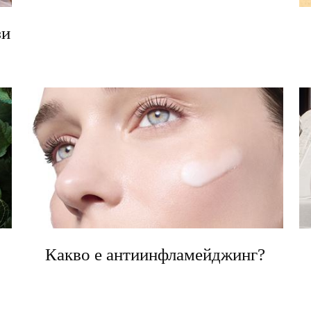
зи
Какво е антиинфламейджинг?