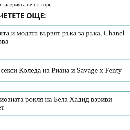
галерията ни по-горе.
ЧЕТЕТЕ ОЩЕ:
та и модата вървят ръка за ръка, Chanel
зва
секси Коледа на Риана и Savage x Fenty
иозната рокля на Бела Хадид взриви
ет