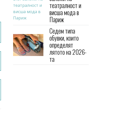
театралност и
висша мода в
Париж
Седем типа
обувки, които
определят
лятото на 2026-
та