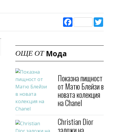
Facebook
Twitter
Всичко от
Shlomi Dadon
, би
Мода
ОЩЕ ОТ
Показна пищност
от Матю Блейзи в
новата колекция
на Chanel
Christian Dior
заложи на