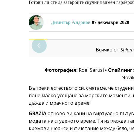
Готови ли сте да загърбите скучния зимен гардеро
Димитър Андонов
07 декември 2020
Всичко от
Shlom
Фотография:
Roei Sarusi
•
Стайлинг:
Novik
Въпреки естеството си, смятаме, че студен
поне малко усещане за морските моменти, ко
дъжда и мрачното време.
GRAZIA
отново ви кани на виртуално пътув
модата на студеното време. Тя изглежда та
кремави нюанси и съчетание между бяло, ч