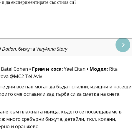
б и да експериментирате със стила си?
i Dadon
, бижута
VeryAnna Story
Batel Cohen
• Грим и коса:
Yael Eitan
• Модел:
Rita
ova @MC2 Tel Aviv
ите дни все пак могат да бъдат стилни, изящни и носещи
ито сме оставили зад гърба си за сметка на снега,
ане към плажната ивица, където се посвещаваме в
ка: много сребърни бижута, детайли, тюл, колани,
ерно и оранжево.