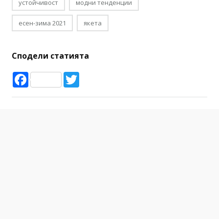
устойчивост
модни тенденции
есен-зима 2021
якета
Сподели статията
Facebook
Twitter