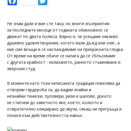
Не знам дали и вие сте така, но моите възприятия
за последните месеци от годината обикновено се
движат по двата полюса. Вярно е, че усещаме някакво
душевно удовлетворение, когато вали дъжд или сняг, а
ние сме вкъщи и се наслаждаваме на прекрасната гледка.
От време на време обаче се налага да се сблъскваме
с другата крайност - излизането, ранното стъмняване и
зверския студ.
В моменти като този неписаната традиция повелява да
отворим гардероба си, да вадим знайни и
незнайни тениски, пуловери, ризи и шалове, докато
не стигнем до заветното яке, което, колкото и
отвратително клиширано да звучи, сякаш ни прегръща и
понася към действителността навън.