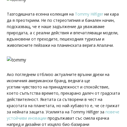
Тазгодишната есенна колекция на
Tommy Hilfiger
ни кара
да я преоткрием. Не по стереотипния и банален начин,
подсказващ, че е наше задължение да уважаваме
природата, а с реални действия и впечатляващи модели,
вдъхновени от преходите, пешеходния туризъм и
живописните пейзажи на планинската верига Апалачи.
Ако погледнем отблизо актуалните връхни дрехи на
иконичния американски бранд, веднага ще
усетим чувството на принадлежност и спокойствие,
което съпътства времето, прекарано далеч от градската
действителност. Якетата са сътворени в чест на
красотата на планетата, но най-хубавото е, че се грижат
за нейната защита. Усилията на Tommy Hilfiger за
повече
устойчиви иновации
продължават със смела крачка
напред и дизайни от изцяло био-базирани