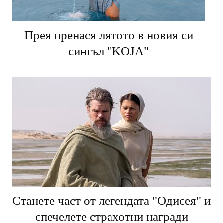
Прея пренася лятото в новия си
сингъл "KOJA"
Станете част от легендата "Одисея" и
спечелете страхотни награди