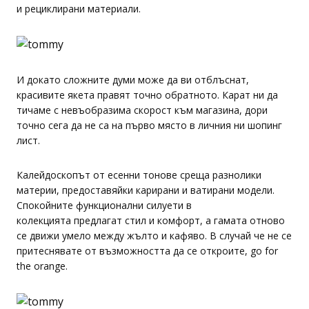
и рециклирани материали.
И докато сложните думи може да ви отблъснат,
красивите якета правят точно обратното. Карат ни да
тичаме с невъобразима скорост към магазина, дори
точно сега да не са на първо място в личния ни шопинг
лист.
Калейдоскопът от есенни тонове среща разнолики
материи, предоставяйки карирани и ватирани модели.
Спокойните функционални силуети в
колекцията предлагат стил и комфорт, а гамата отново
се движи умело между жълто и кафяво. В случай че не се
притеснявате от възможността да се откроите, go for
the orange.