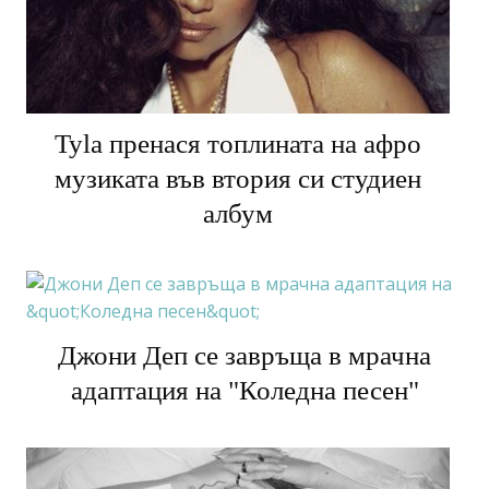
Tyla пренася топлината на афро
музиката във втория си студиен
албум
Джони Деп се завръща в мрачна
адаптация на "Коледна песен"