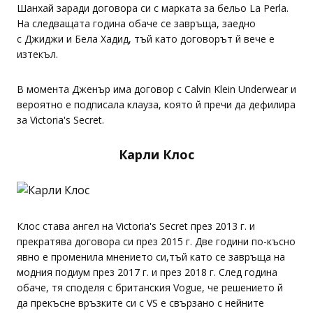
Шанхай заради договора си с марката за бельо La Perla.
На следващата година обаче се завръща, заедно
с Джиджи и Бела Хадид, тъй като договорът й вече е
изтекъл.
В момента Дженър има договор с Calvin Klein Underwear и
вероятно е подписала клауза, която й пречи да дефилира
за Victoria's Secret.
Карли Клос
Клос става ангел на Victoria's Secret през 2013 г. и
прекратява договора си през 2015 г. Две години по-късно
явно е променила мнението си,тъй като се завръща на
модния подиум през 2017 г. и през 2018 г. След година
обаче, тя споделя с британския Vogue, че решението й
да прекъсне връзките си с VS е свързано с нейните