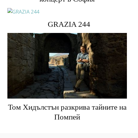
GRAZIA 244
Том Хидълстън разкрива тайните на
Помпей