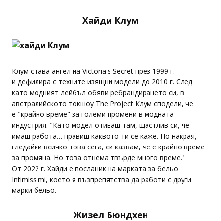
Хайди Клум
Клум става ангел на Victoria's Secret през 1999 г.
и дефилира с техните изящни модели до 2010 г. След
като модният лейбъл обяви ребрандирането си, в
австралийското токшоу The Project Клум сподели, че
е "крайно време" за големи промени в модната
индустрия. "Като модел отиваш там, щастлив си, че
имаш работа… правиш каквото ти се каже. Но накрая,
гледайки всичко това сега, си казвам, че е крайно време
за промяна. Но това отнема твърде много време."
От 2022 г. Хайди е посланик на марката за бельо
Intimissimi, което я възпрепятства да работи с други
марки бельо.
Жизел Бюндхен