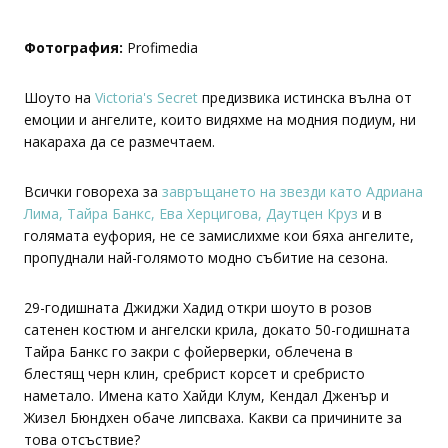
Фотография:
Profimedia
Шоуто на
Victoria's Secret
предизвика истинска вълна от
емоции и ангелите, които видяхме на модния подиум, ни
накараха да се размечтаем.
Всички говореха за
завръщането на звезди като Адриана
Лима, Тайра Банкс, Ева Херцигова, Даутцен Круз
и в
голямата еуфория, не се замислихме кои бяха ангелите,
пропуднали най-голямото модно събитие на сезона.
29-годишната Джиджи Хадид откри шоуто в розов
сатенен костюм и ангелски крила, докато 50-годишната
Тайра Банкс го закри с фойерверки, облечена в
блестящ черн клин, сребрист корсет и сребристо
наметало. Имена като Хайди Клум, Кендал Дженър и
Жизел Бюндхен обаче липсваха. Какви са причините за
това отсъствие?