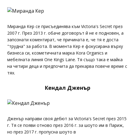
Миранда Кер се присъединява към Victoria's Secret през
2007 г. През 2013 г. обаче договорът й не е подновен, а
запознати коментират, че причината е, че тя е доста
"трудна" за работа. В момента Кер е фокусирана върху
бизнеса си, козметичната марка Kora Organics и
мебелната линия One Kings Lane. Тя също така е майка
на четири деца и предпочита да прекарва повече време с
тях.
Кендал Дженър
Дженър направи своя дебют за Victoria's Secret през 2015
г. Тя се появи отново през 2016 г. за шоуто им в Париж,
но през 2017 г. пропусна шоуто в