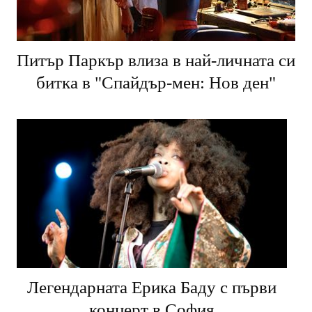
Питър Паркър влиза в най-личната си
битка в "Спайдър-мен: Нов ден"
Легендарната Ерика Баду с първи
концерт в София