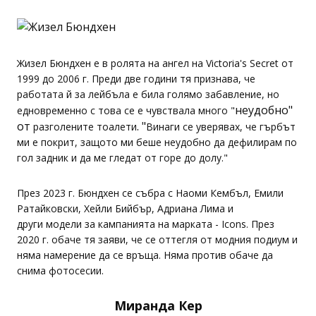
Жизел Бюндхен е в ролята на ангел на Victoria's Secret от
1999 до 2006 г. Преди две години тя признава, че
работата й за лейбъла е била голямо забавление, но
неудобно
"
едновременно с това се е чувствала много "
от
. "
разголените
тоалети
Винаги се уверявах, че гърбът
ми е покрит, защото ми беше неудобно да дефилирам по
гол задник и да ме гледат от горе до долу."
През 2023 г. Бюндхен се събра с Наоми Кембъл, Емили
Ратайковски, Хейли Бийбър, Адриана Лима и
други модели за кампанията на марката - Icons. През
2020 г. обаче тя заяви, че се оттегля от модния подиум и
няма намерение да се връща. Няма против обаче да
снима фотосесии.
Миранда Кер