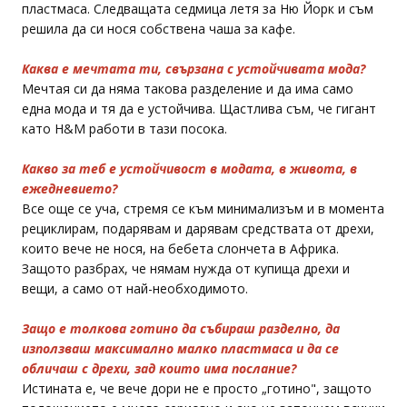
пластмаса. Следващата седмица летя за Ню Йорк и съм
решила да си нося собствена чаша за кафе.
Каква е мечтата ти, свързана с устойчивата мода?
Мечтая си да няма такова разделение и да има само
една мода и тя да е устойчива. Щастлива съм, че гигант
като H&M работи в тази посока.
Какво за теб е устойчивост в модата, в живота, в
ежедневието?
Все още се уча, стремя се към минимализъм и в момента
рециклирам, подарявам и дарявам средствата от дрехи,
които вече не нося, на бебета слончета в Африка.
Защото разбрах, че нямам нужда от купища дрехи и
вещи, а само от най-необходимото.
Защо е толкова готино да събираш разделно, да
използваш максимално малко пластмаса и да се
обличаш с дрехи, зад които има послание?
Истината е, че вече дори не е просто „готино", защото