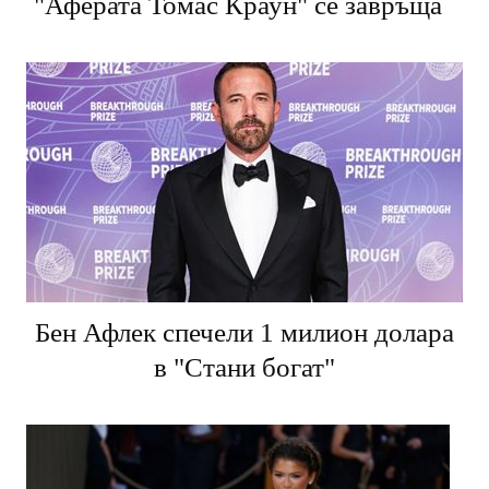
"Аферата Томас Краун" се завръща
Бен Афлек спечели 1 милион долара
в "Стани богат"