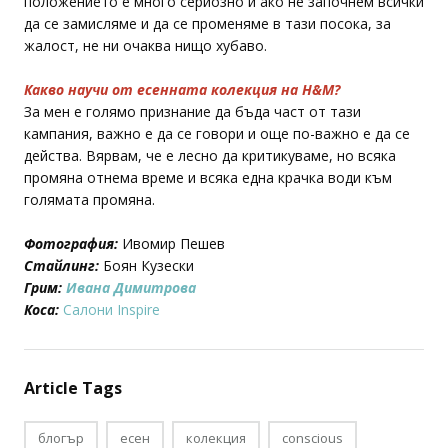
положението е много сериозно и ако не започнем всички
да се замисляме и да се променяме в тази посока, за
жалост, не ни очаква нищо хубаво.
Какво научи от есенната колекция на H&M?
За мен е голямо признание да бъда част от тази
кампания, важно е да се говори и още по-важно е да се
действа. Вярвам, че е лесно да критикуваме, но всяка
промяна отнема време и всяка една крачка води към
голямата промяна.
Фотография:
Ивомир Пешев
Стайлинг:
Боян Кузески
Грим:
Ивана Димитрова
Коса:
Салони Inspire
Article Tags
блогър
есен
колекция
conscious