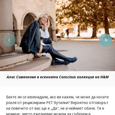
Алис Симеонова в есенната Conscious колекция на H&M
Бихте ли се изненадали, ако ви кажем, че може да носите
рокля от рециклирани PET бутилки? Вероятно отговорът
на повечето от вас ще е „Да", не и нейният обаче. Тя е
момиче, чието ежедневие можем да съберем в