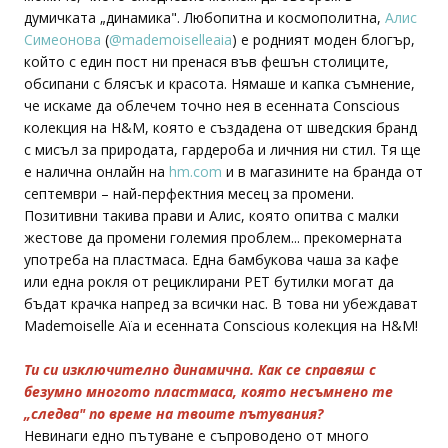
думичката „динамика". Любопитна и космополитна,
Алис
Симеонова
(
@mademoiselleaia
) е родният моден блогър,
който с един пост ни пренася във фешън столиците,
обсипани с блясък и красота. Нямаше и капка съмнение,
че искаме да облечем точно нея в есенната Conscious
колекция на H&M, която е създадена от шведския бранд
с мисъл за природата, гардероба и личния ни стил. Тя ще
е налична онлайн на
hm.com
и в магазините на бранда от
септември – най-перфектния месец за промени.
Позитивни такива прави и Алис, която опитва с малки
жестове да промени големия проблем... прекомерната
употреба на пластмаса. Една бамбукова чаша за кафе
или една рокля от рециклирани PET бутилки могат да
бъдат крачка напред за всички нас. В това ни убеждават
Mademoiselle Aïa и есенната Conscious колекция на H&M!
Ти си изключително динамична. Как се справяш с
безумно многото пластмаса, която несъмнено те
„следва" по време на твоите пътувания?
Невинаги едно пътуване е съпроводено от много