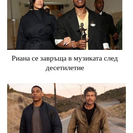
Риана се завръща в музиката след
десетилетие