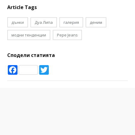
Article Tags
дънки
Дуа Липа
галерия
деним
модни тенденции
Pepe Jeans
Сподели статията
Facebook
Twitter