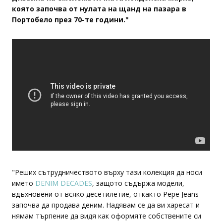
която започва от нулата на щанд на пазара в
Портобело през 70-те години."
"Реших сътрудничеството върху тази колекция да носи
името
DENIM DECADES
, защото съдържа модели,
вдъхновени от всяко десетилетие, откакто Pepe Jeans
започва да продава деним. Надявам се да ви харесат и
нямам търпение да видя как оформяте собствените си