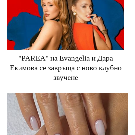
"PARЕA" на Evangelia и Дара
Екимова се завръща с ново клубно
звучене