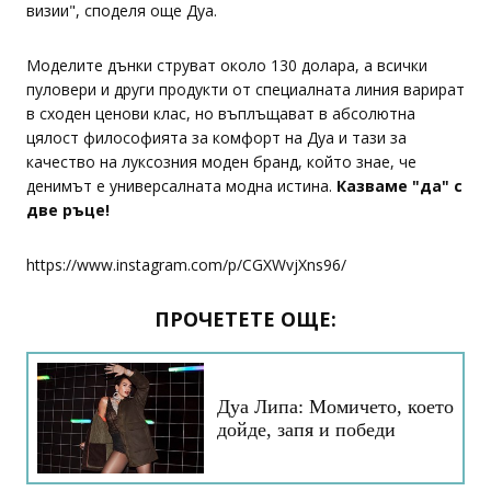
визии", споделя още Дуа.
Моделите дънки струват около 130 долара, а всички
пуловери и други продукти от специалната линия варират
в сходен ценови клас, но въплъщават в абсолютна
цялост философията за комфорт на Дуа и тази за
качество на луксозния моден бранд, който знае, че
денимът е универсалната модна истина.
Казваме "да" с
две ръце!
https://www.instagram.com/p/CGXWvjXns96/
ПРОЧЕТЕТЕ ОЩЕ:
Дуа Липа: Момичето, което
дойде, запя и победи