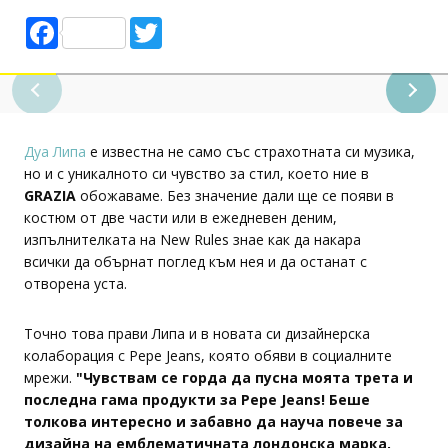
Facebook
Twitter
Дуа Липа
е известна не само със страхотната си музика,
но и с уникалното си чувство за стил, което ние в
GRAZIA
обожаваме. Без значение дали ще се появи в
костюм от две части или в ежедневен деним,
изпълнителката на New Rules знае как да накара
всички да обърнат поглед към нея и да останат с
отворена уста.
Точно това прави Липа и в новата си дизайнерска
колаборация с Pepe Jeans, която обяви в социалните
мрежи.
"Чувствам се горда да пусна моята трета и
последна гама продукти за Pepe Jeans! Беше
толкова интересно и забавно да науча повече за
дизайна на емблематичната лондонска марка,