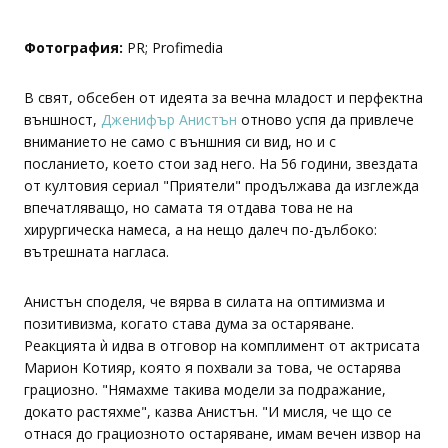
Фотография:
PR; Profimedia
В свят, обсебен от идеята за вечна младост и перфектна
външност,
Дженифър Анистън
отново успя да привлече
вниманието не само с външния си вид, но и с
посланието, което стои зад него. На 56 години, звездата
от култовия сериал "Приятели" продължава да изглежда
впечатляващо, но самата тя отдава това не на
хирургическа намеса, а на нещо далеч по-дълбоко:
вътрешната нагласа.
Анистън споделя, че вярва в силата на оптимизма и
позитивизма, когато става дума за остаряване.
Реакцията ѝ идва в отговор на комплимент от актрисата
Марион Котияр, която я похвали за това, че остарява
грациозно. "Нямахме такива модели за подражание,
докато растяхме", казва Анистън. "И мисля, че що се
отнася до грациозното остаряване, имам вечен извор на