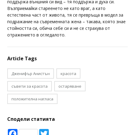
поддържа външния си вид – тя поддържа и духа си.
Възприемайки стареенето не като враг, а като
естествена част от живота, тя се превръща в модел за
подражание на съвременната жена – такава, която знае
стойността си, обича себе си и не се страхува от
отражението в огледалото.
Article Tags
Дженифър Анистън
красота
съвети за красота
остаряване
положителна нагласа
Сподели статията
Facebook
Twitter