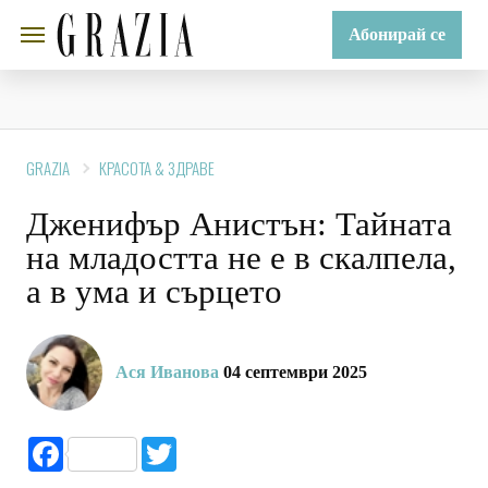
Абонирай се
GRAZIA
КРАСОТА & ЗДРАВЕ
Дженифър Анистън: Тайната
на младостта не е в скалпела,
а в ума и сърцето
Ася Иванова
04 септември 2025
Facebook
Twitter