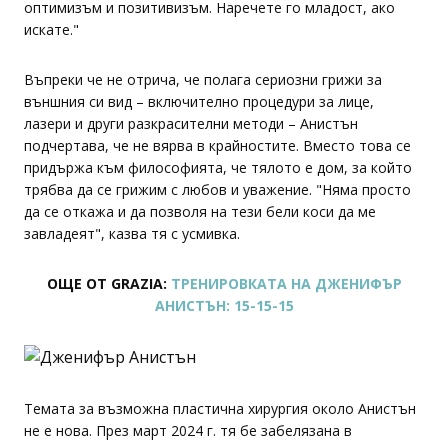
оптимизъм и позитивизъм. Наречете го младост, ако
искате."
Въпреки че не отрича, че полага сериозни грижи за
външния си вид – включително процедури за лице,
лазери и други разкрасителни методи – Анистън
подчертава, че не вярва в крайностите. Вместо това се
придържа към философията, че тялото е дом, за който
трябва да се грижим с любов и уважение. "Няма просто
да се откажа и да позволя на тези бели коси да ме
завладеят", казва тя с усмивка.
ОЩЕ ОТ GRAZIA:
ТРЕНИРОВКАТА НА ДЖЕНИФЪР
АНИСТЪН: 15-15-15
Темата за възможна пластична хирургия около Анистън
не е нова. През март 2024 г. тя бе забелязана в