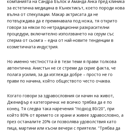
компанията на Сандра Бълок и Аманда Анка пред клиника
за естетична медицина в Кънектикът, което породи нова
вълна от спекулации. Макар актрисата да не
потвърждава да е преминавала под ножа, тя открито
говори за някои по-нетрадиционни разкрасителни
процедури, включително използването на серум със
сперма от сьомга – една от най-новите тенденции в
козметичната индустрия.
Но именно честността ѝ в тези теми я прави толкова
автентична. Анистън не се стреми да скрие факта, че
полага усилия, за да изглежда добре – просто не го
прави по начина, който обществото често очаква.
Когато говори за здравословния си начин на живот,
Дженифър е категорична: не всичко трябва да е по
конец. Тя следва така наречения "подход 80/20", при
който 80% от времето се храни и живее здравословно, а
през останалите 20% си позволява удоволствия като
пица, мартини или късни вечери с приятели. "Трябва да