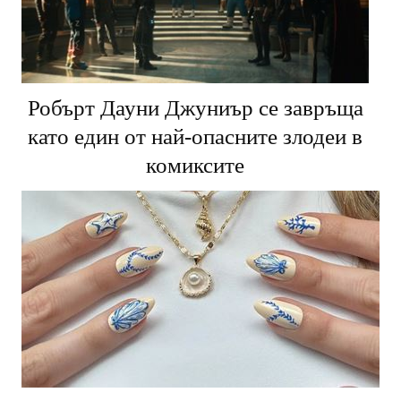
Робърт Дауни Джуниър се завръща
като един от най-опасните злодеи в
комиксите