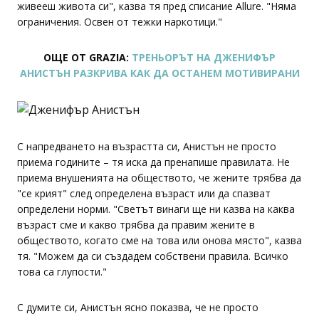
живееш живота си", казва тя пред списание Allure. "Няма
ограничения. Освен от тежки наркотици."
ОЩЕ ОТ GRAZIA:
ТРЕНЬОРЪТ НА ДЖЕНИФЪР
АНИСТЪН РАЗКРИВА КАК ДА ОСТАНЕМ МОТИВИРАНИ
С напредването на възрастта си, Анистън не просто
приема годините – тя иска да пренапише правилата. Не
приема внушенията на обществото, че жените трябва да
"се крият" след определена възраст или да спазват
определени норми. "Светът винаги ще ни казва на каква
възраст сме и какво трябва да правим жените в
обществото, когато сме на това или онова място", казва
тя. "Можем да си създадем собствени правила. Всичко
това са глупости."
С думите си, Анистън ясно показва, че не просто