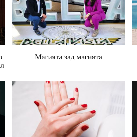
о
Магията зад магията
ъл