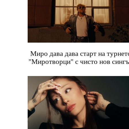
Миро дава дава старт на турнет
"Миротворци" с чисто нов синг