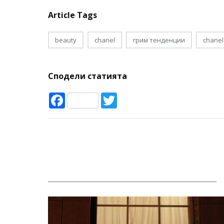
Article Tags
beauty
chanel
грим тенденции
chanel
Сподели статията
Facebook
Twitter