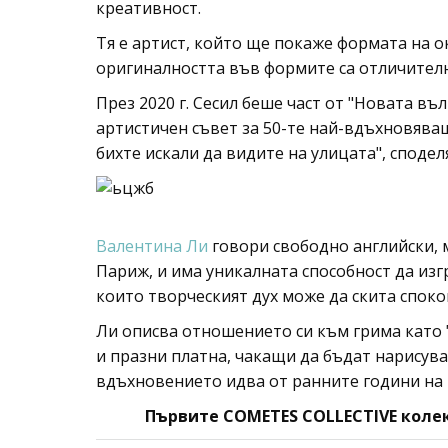
креативност.
Тя е артист, който ще покаже формата на о
оригиналността във формите са отличителн
През 2020 г. Сесил беше част от "Новата въ
артистичен съвет за 50-те най-вдъхновяващ
бихте искали да видите на улицата", споделя
Валентина Ли
говори свободно английски, м
Париж, и има уникалната способност да из
които творческият дух може да скита споко
Ли описва отношението си към грима като 
и празни платна, чакащи да бъдат нарисува
вдъхновението идва от ранните години на
Първите COMETES COLLECTIVE колекц