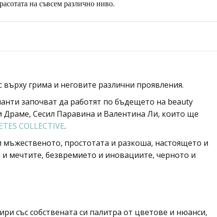
асотата на съвсем различно ниво.
 върху грима и неговите различни проявления.
анти започват да работят по бъдещето на beauty
и Драме, Сесил Паравина и Валентина Ли, които ще
TES COLLECTIVE
.
 мъжественото, простотата и разкоша, настоящето и
 и мечтите, безвремието и иновациите, черното и
ири със собствената си палитра от цветове и нюанси,