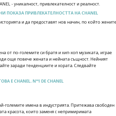
ANEL - уникалност, привлекателност и реалност.
НИ ПОКАЗА ПРИВЛЕКАТЕЛНОСТТА НА CHANEL
 историята и да предоставят нов начин, по който женит
на от по-големите си братя и хип-хоп музиката, играе
ърди още повече жената и нейната същност. Нейният
авайте заради тенденциите и хората. Следвайте
ТОВА Е CHANEL. N°1 DE CHANEL
най-големите имена в индустрията. Притежава свободен
ата красота, които заменя с непримиримата