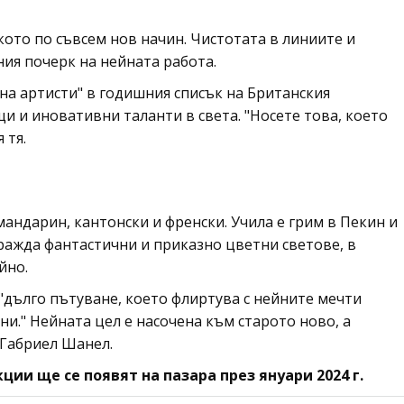
кото по съвсем нов начин. Чистотата в линиите и
ия почерк на нейната работа.
лна артисти" в годишния списък на Британския
и и иновативни таланти в света. "Носете това, което
 тя.
андарин, кантонски и френски. Учила е грим в Пекин и
гражда фантастични и приказно цветни светове, в
йно.
"дълго пътуване, което флиртува с нейните мечти
ни." Нейната цел е насочена към старото ново, а
 Габриел Шанел.
ии ще се появят на пазара през януари 2024 г.