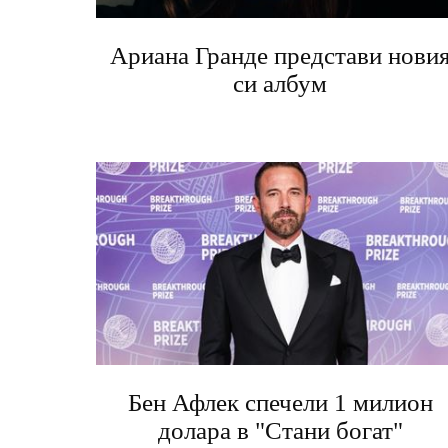
Ариана Гранде представи нови
си албум
Бен Афлек спечели 1 милион
долара в "Стани богат"