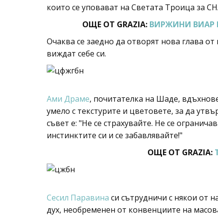
които се уповават на Светата Троица за CH
ОЩЕ ОТ GRAZIA:
ВИРЖИНИ ВИАР 
Очаква се заедно да отворят нова глава от
виждат себе си.
Ами Драме
, почитателка на Шаде, вдъхнове
умело с текстурите и цветовете, за да утв
съвет е: "Не се страхувайте. Не се огранич
инстинктите си и се забавлявайте!"
ОЩЕ ОТ GRAZIA:
Сесил Паравина
си сътрудничи с някои от 
дух, необременен от конвенциите на масов