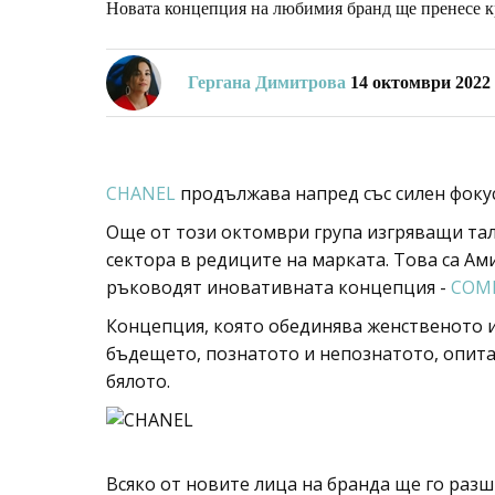
Новата концепция на любимия бранд ще пренесе кр
Гергана Димитрова
14 октомври 2022
CHANEL
продължава напред със силен фокус
Още от този октомври група изгряващи тал
сектора в редиците на марката. Това са Ам
ръководят иновативната концепция -
COME
Концепция, която обединява женственото и
бъдещето, познатото и непознатото, опита
бялото.
Всяко от новите лица на бранда ще го разш