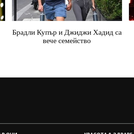
Брадли Купър и Джиджи Хадид са
вече семейство