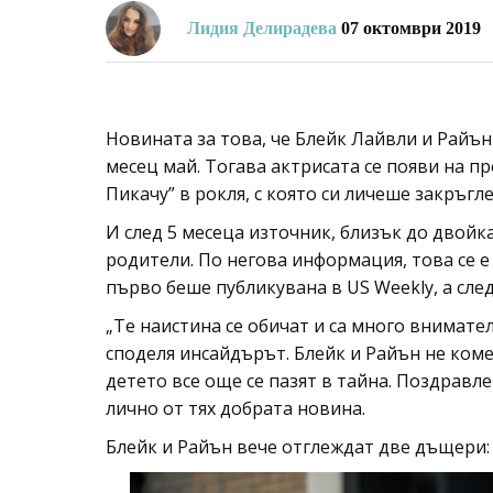
Лидия Делирадева
07 октомври 2019
Новината за това, че Блейк Лайвли и Райън 
месец май. Тогава актрисата се появи на 
Пикачу” в рокля, с която си личеше закръгл
И след 5 месеца източник, близък до двойка
родители. По негова информация, това се е
първо беше публикувана в US Weekly, а сле
„Те наистина се обичат и са много внимате
споделя инсайдърът. Блейк и Райън не ком
детето все още се пазят в тайна. Поздравл
лично от тях добрата новина.
Блейк и Райън вече отглеждат две дъщери: