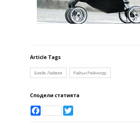
Article Tags
Блейк Лайвли
Райън Рейнолдс
Сподели статията
Facebook
Twitter