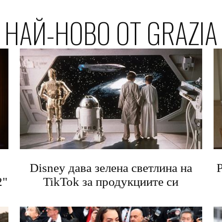
НАЙ-НОВО ОТ GRAZIA
Disney дава зелена светлина на
Р
2"
TikTok за продукциите си