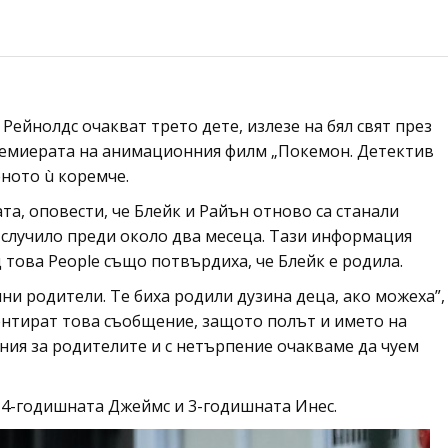
Рейнолдс очакват трето дете, излезе на бял свят през
премиерата на анимационния филм „Покемон. Детектив
еното ù коремче.
та, оповести, че Блейк и Райън отново са станали
 случило преди около два месеца. Тази информация
д това People също потвърдиха, че Блейк е родила.
лни родители. Те биха родили дузина деца, ако можеха”,
ентират това съобщение, защото полът и името на
ения за родителите и с нетърпение очакваме да чуем
 4-годишната Джеймс и 3-годишната Инес.