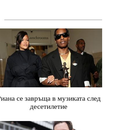
иана се завръща в музиката след
десетилетие