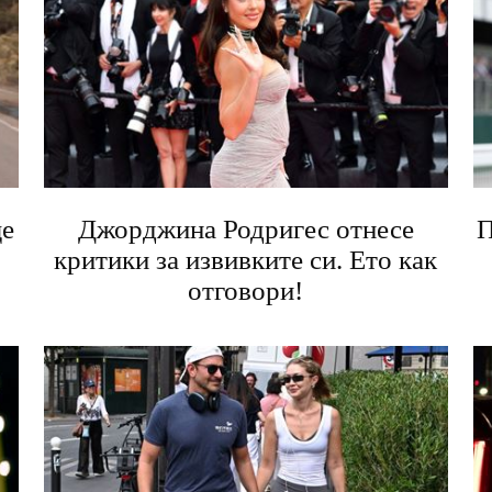
ще
Джорджина Родригес отнесе
П
критики за извивките си. Ето как
отговори!