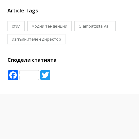
Article Tags
стил
модни тенденции
Giambattista Valli
изпълнителен директор
Сподели статията
Facebook
Twitter