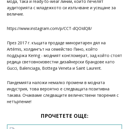
мода, така и ready-to-wear линии, които печелят
аудиторията с младежкото си излъчване и усещане за
величие.
https://www.instagram.com/p/CCT-dQOIdQ8/
През 2017 г. къщата продаде миноритарен дял на
Artémis, холдингът на семейство Пино, който
поддържа Kering - модният конгломерат, зад който стоят
редица световноизвестни дизайнерски брандове като
Gucci, Balenciaga, Bottega Veneta и Saint Laurent.
Пандемията наложи немалко промени в модната
индустрия, това вероятно е следващата позитивна
такава. Очакваме следващите величествени творения с
нетърпение!
ПРОЧЕТЕТЕ ОЩЕ: