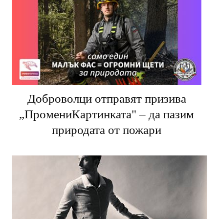
Доброволци отправят призива
„ПромениКартинката" – да пазим
природата от пожари