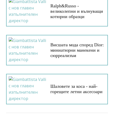
Ralph&Russo -
великолепни и вълнуващи
котюрни образци
Висшата мода според Dior:
миниатюрни манекени и
сюрреализъм
Шаловете за коса - най-
горещите летни аксесоари