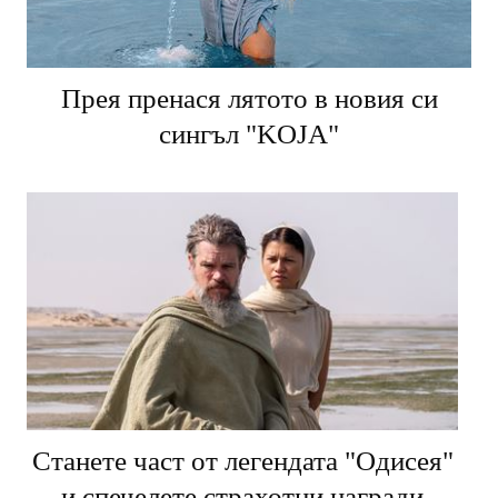
Прея пренася лятото в новия си
сингъл "KOJA"
Станете част от легендата "Одисея"
и спечелете страхотни награди