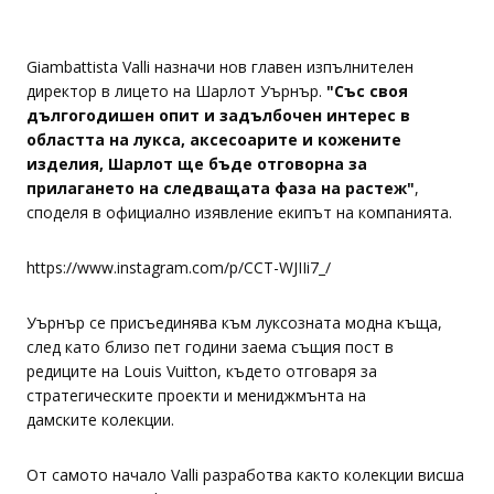
Giambattista Valli назначи нов главен изпълнителен
директор в лицето на Шарлот Уърнър.
"Със своя
дългогодишен опит и задълбочен интерес в
областта на лукса, аксесоарите и кожените
изделия, Шарлот ще бъде отговорна за
прилагането на следващата фаза на растеж"
,
споделя в официално изявление екипът на компанията.
https://www.instagram.com/p/CCT-WJIIi7_/
Уърнър се присъединява към луксозната модна къща,
след като близо пет години заема същия пост в
редиците на Louis Vuitton, където отговаря за
стратегическите проекти и мениджмънта на
дамските колекции.
От самото начало Valli разработва както колекции висша