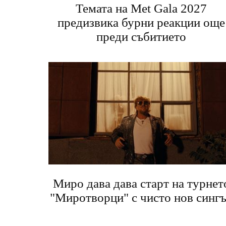
Темата на Met Gala 2027
предизвика бурни реакции още
преди събитието
Миро дава дава старт на турнет
"Миротворци" с чисто нов синг