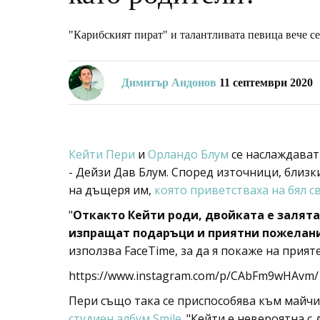
"Карибският пират" и талантливата певица вече се
Димитър Андонов
11 септември 2020
Кейти Пери
и
Орландо Блум
се наслаждават
- Дейзи Дав Блум. Според източници, близки
на дъщеря им,
която приветстваха на бял с
"
Откакто Кейти роди, двойката е залята
изпращат подаръци и приятни пожелани
използва FaceTime, за да я покажe на прият
https://www.instagram.com/p/CAbFm9wHAvm/
Пери също така се приспособява към майчи
студиен албум Smile
. "Кейти е невероятна с