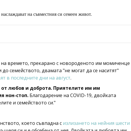
 наслаждават на съвместния си семеен живот.
 на времето, прекарано с новороденото им момиченце
 до семейството, двамата "не могат да се наситят"
вят в последните дни на август
.
 от любов и доброта. Приятелите им им
я нон-стоп.
Благодарение на COVID-19, двойката
елите и семейството си."
нството, което съвпадна с
излизането на нейния шести
 дъщеря си и е обсебена от нея. Двойката и любовта им