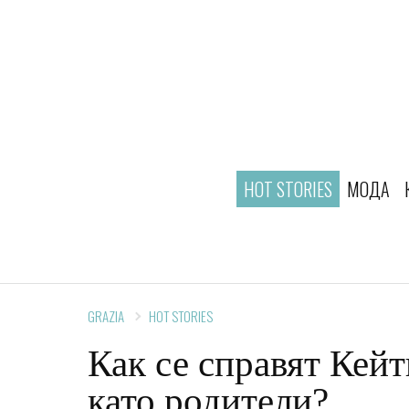
HOT STORIES
МОДА
GRAZIA
HOT STORIES
Как се справят Кей
като родители?