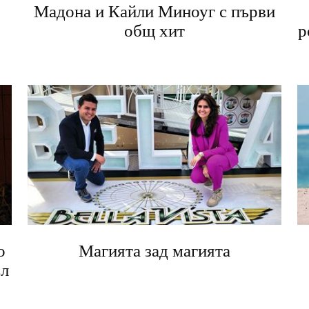
Мадона и Кайли Миноуг с първи
общ хит
р
о
Магията зад магията
ъл