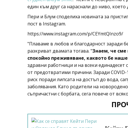
един към друг са нараснали до ниво, което 
Пери и Блум споделиха новината за пристиг
пост в Instagram.
https://www.instagram.com/p/CEYmtQInzo9/
"Плаваме в любов и благодарност заради б
разкриват двамата тогава. "
Знаем, че сме
спокойно преживяване, каквото бе наше
здравни работници и на всеки единадесет 
от предотвратими причини. Заради COVID-
риск поради липсата на достъп до вода, са
заболявания. Като родители на новородено,
съпричастни с борбата, сега повече от всяко
ПРО