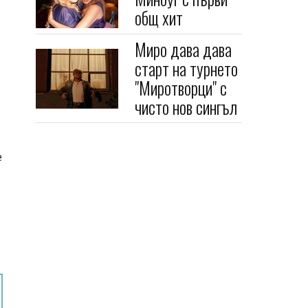
общ хит
Миро дава дава
старт на турнето
"Миротворци" с
чисто нов сингъл
е