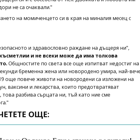
дори не са очаквали."
ането на момиченцето си в края на миналия месец с
езопасното и здравословно раждане на дъщеря ни",
 късметлии и не всеки може да има толкова
то.
Общностите по света все още изпитват недостиг на
секунди бременна жена или новородено умира, най-веч
19 още повече животи на новородени са изложени на
пун, ваксини и лекарства, които предотвратяват
 това разбива сърцата ни, тъй като ние сме
га."
ЧЕТЕТЕ ОЩЕ: