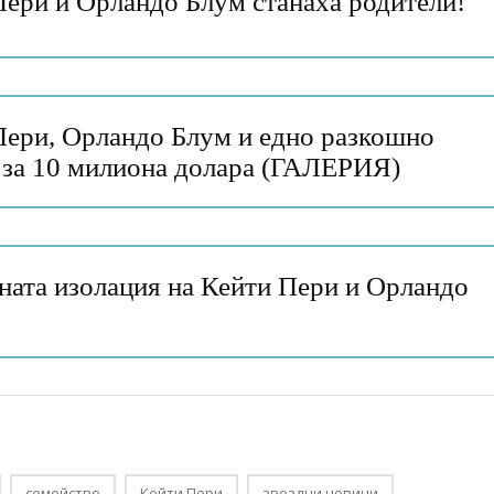
Пери и Орландо Блум станаха родители!
Пери, Орландо Блум и едно разкошно
 за 10 милиона долара (ГАЛЕРИЯ)
ната изолация на Кейти Пери и Орландо
семейство
Кейти Пери
звездни новини