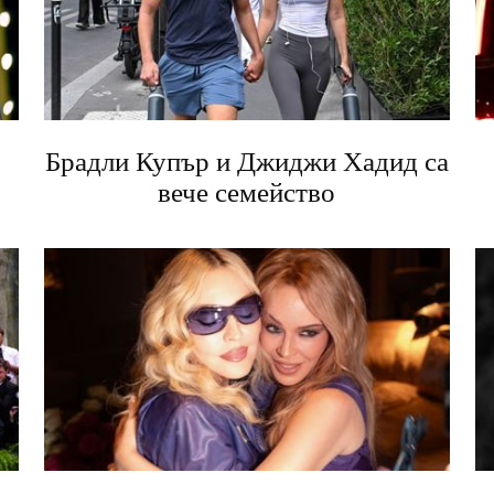
Брадли Купър и Джиджи Хадид са
вече семейство