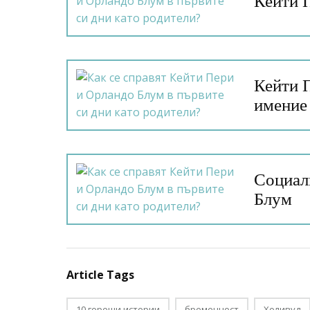
Кейти 
Кейти 
имение
Социал
Блум
Article Tags
10 горещи истории
бременност
Холивуд