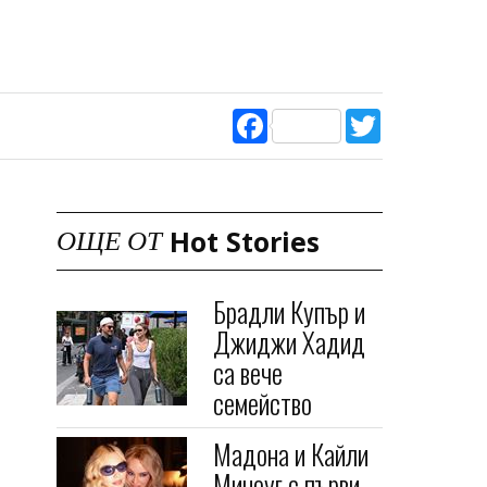
Facebook
Twitter
Hot Stories
ОЩЕ ОТ
Брадли Купър и
Джиджи Хадид
са вече
семейство
Мадона и Кайли
Миноуг с първи