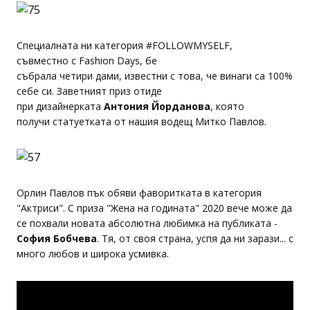
Специалната ни категория #FOLLOWMYSELF,
съвместно с Fashion Days, бе
събрала четири дами, известни с това, че винаги са 100%
себе си. Заветният приз отиде
при дизайнерката
Антония Йорданова
, която
получи статуетката от нашия водещ Митко Павлов.
Орлин Павлов пък обяви фаворитката в категория
"Актриси". С приза "Жена на годината" 2020 вече може да
се похвали новата абсолютна любимка на публиката -
София Бобчева
. Тя, от своя страна,
успя да ни зарази... с
много любов и широка усмивка.