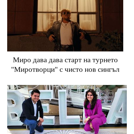
Миро дава дава старт на турнето
"Миротворци" с чисто нов сингъл