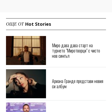
Hot Stories
ОЩЕ ОТ
Миро дава дава старт на
турнето "Миротворци" с чисто
нов сингъл
Ариана Гранде представи новия
си албум