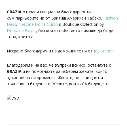
GRAZIA
отправя специални благодарности
към парньорите ни от Бритиш Американ Табако,
Fashion
Days
,
Nescafé Dolce Gusto
и Boutique Collection by
Domaine Boyar
, без които събитието нямаше да бъде
това, което е.
Искрено благодарим и на домакините ни от
Joy Station
!
Благодарим и на вас, че въпреки всичко, останахте с
GRAZIA
и ни помогнахте да изберем жените, които
вдъхновяват и променят. Жените, носещи цвят и
вълнение в бъдещето. Жените, които СА бъдещето!