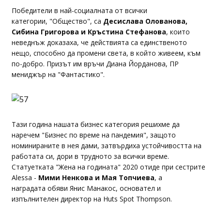
Победители в най-социалната от всички
категории, "Общество", са
Десислава Олованова,
Сибина Григорова и Кръстина Стефанова
, които
неведнъж доказаха, че действията са единственото
нещо, способно да промени света, в който живеем, към
по-добро. Призът им връчи Диана Йорданова, ПР
мениджър на "Фантастико".
Тази година нашата бизнес категория решихме да
наречем "Бизнес по време на пандемия", защото
номинираните в нея дами, затвърдиха устойчивостта на
работата си, дори в трудното за всички време.
Статуетката "Жена на годината" 2020 отиде при сестрите
Alessa -
Мими Ненкова и Мая Топчиева
, а
наградата обяви Янис Манакос, основател и
изпълнителен директор на Huts Spot Thompson.