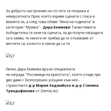
За доброто настроение на гостите се погрижи и
невероятната Прея, която взриви сцената с гласа и
визията си, а след това обяви "Жена на годината" в
категория "Музика" -
Дара Екимова
! Талантливата
победителка се качи на сцената, за да получи наградата
си и заяви, че никога не трябва да се отказваме от
мечтите си, колкото и смели да са те.
Лично Дара Екимова връчи специалната
ни награда "Посланици на красотата", която отиде при
две дами с безпогрешно усещане към нея -
страхотните
д-р Мария Хаджийска и д-р Стиляна
Трендафилова
от Derma Act.