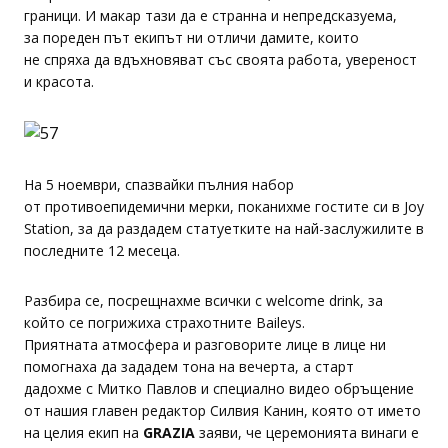
граници. И макар тази да е странна и непредсказуема,
за пореден път екипът ни отличи дамите, които
не спряха да вдъхновяват със своята работа, увереност
и красота.
На 5 ноември, спазвайки пълния набор
от противоепидемични мерки, поканихме гостите си в Joy
Station, за да раздадем статуетките на най-заслужилите в
последните 12 месеца.
Разбира се, посрещнахме всички с welcome drink, за
който се погрижиха страхотните Baileys.
Приятната атмосфера и разговорите лице в лице ни
помогнаха да зададем тона на вечерта, а старт
дадохме с Митко Павлов и специално видео обръщение
от нашия главен редактор Силвия Канин, която от името
на целия екип на
GRAZIA
заяви, че церемонията винаги е