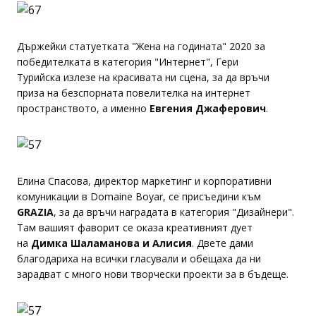
Държейки статуетката "Жена на годината" 2020 за
победителката в категория "Интернет", Гери
Турийска излезе на красивата ни сцена, за да връчи
приза на безспорната повелителка на интернет
пространството, а именно
Евгения Джаферович
.
Елина Спасова, директор маркетинг и корпоративни
комуникации в Domaine Boyar, се присъедини към
GRAZIA
, за да връчи наградата в категория "Дизайнери".
Там вашият фаворит се оказа креативният дует
на
Димка Шаламанова и Алисия
. Двете дами
благодариха на всички гласували и обещаха да ни
зарадват с много нови творчески проекти за в бъдеще.