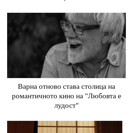
Варна отново става столица на
романтичното кино на "Любовта е
лудост"