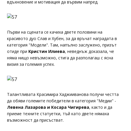
вдъхновение и мотивация да вървим напред.
Първи на сцената се качиха двете половини на
красивото дуо Слав и Хубен, за да връчат наградата в
категория "Модели". Там, напълно заслужено, призът
отиде при
Кристин Илиева
, неведнъж доказала, че
няма нищо невъзможно, стига да разполагаш с ясна
визия за големия успех.
Талантливата Красимира Хаджииванова получи честта
да обяви големите победители в категория "Медии" -
Левена Лазарова и Косара Чигирева
, както и да
приеме техните статуетки, тъй като двете нямаха
възможност да присъстват.