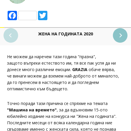
Facebook
Twitter
ЖЕНА НА ГОДИНАТА 2020
Не можем да наречем тази година "празна",
защото въпреки естеството им, тя все пак успя да ни
донесе много различни емоции.
GRAZIA
обаче вярва,
че винаги можем да вземем най-доброто от миналото,
да го пренесем в настоящето и да погледнем
оптимистично към бъдещето.
Точно поради тази причина се спряхме на темата
"Машина на времето"
, за да вдъхновим 15-ото
юбилейно издание на конкурса ни "Жена на годината".
Последните месеци от всяка календарна година ние
свързваме именно с женската сила, която не познава