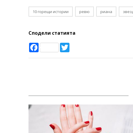
10 горещи истории
ревю
риана
звез
Сподели статията
Facebook
Twitter