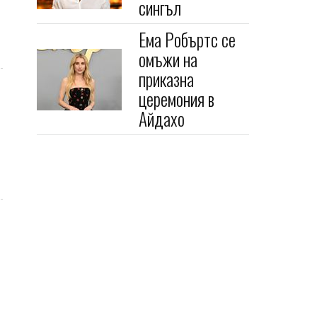
сингъл
Ема Робъртс се
омъжи на
приказна
церемония в
Айдахо