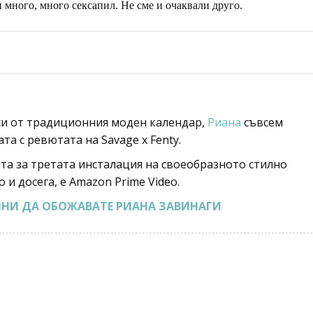
много, много сексапил. Не сме и очаквали друго.
а си от традиционния моден календар,
Риана
съвсем
та с ревютата на Savage x Fenty.
та за третата инсталация на своеобразното стилно
 и досега, е Amazon Prime Video.
ИНИ ДА ОБОЖАВАТЕ РИАНА ЗАВИНАГИ