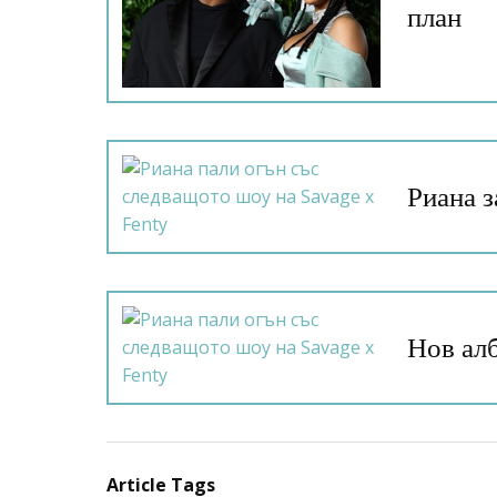
план
Риана з
Нов ал
Article Tags