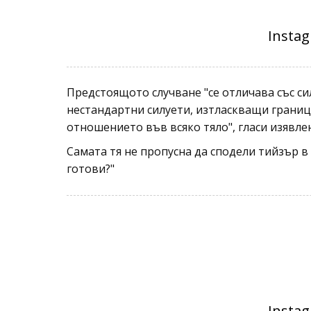
Предстоящото случване "се отличава със си
нестандартни силуети, изтласкващи границ
отношението във всяко тяло", гласи изявле
Самата тя не пропусна да сподели тийзър в
готови?"