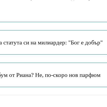
а статута си на милиардер: "Бог е добър"
бум от Риана? Не, по-скоро нов парфюм