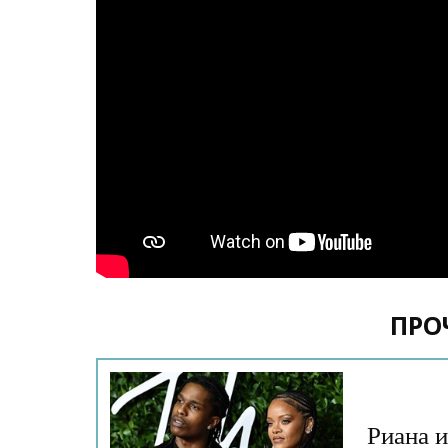
ПРО
Риана 