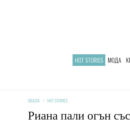
HOT STORIES
МОДА
К
GRAZIA
HOT STORIES
Риана пали огън със