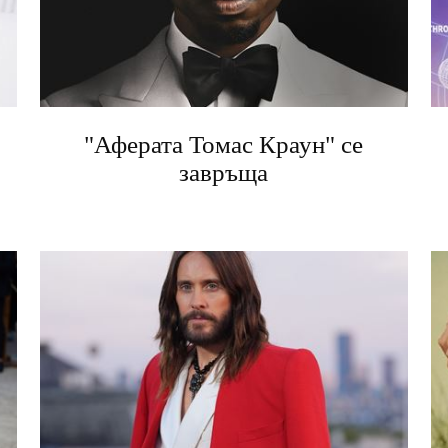
"Аферата Томас Краун" се
завръща