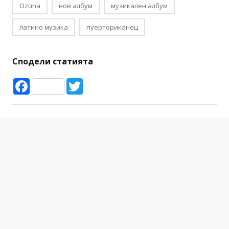
Ozuna
нов албум
музикален албум
латино музика
пуерториканец
Сподели статията
Facebook
Twitter