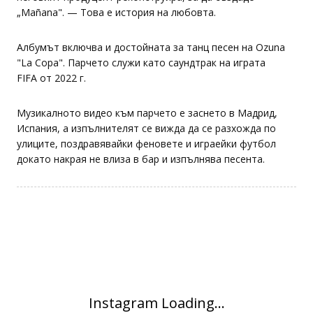
„Mañana". — Това е история на любовта.
Албумът включва и достойната за танц песен на Ozuna
"La Copa". Парчето служи като саундтрак на играта
FIFA от 2022 г.
Музикалното видео към парчето е заснето в Мадрид,
Испания, а изпълнителят се вижда да се разхожда по
улиците, поздравявайки феновете и играейки футбол
докато накрая не влиза в бар и изпълнява песента.