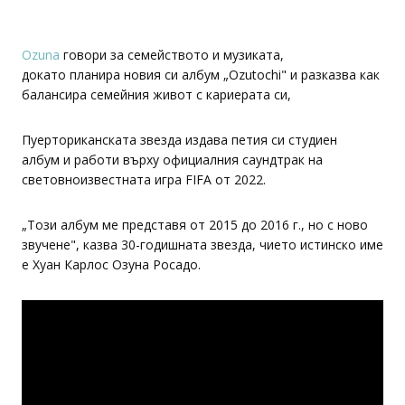
Ozuna
говори за семейството и музиката,
докато планира новия си албум „Ozutochi" и разказва как
балансира семейния живот с кариерата си,
Пуерториканската звезда издава петия си студиен
албум и работи върху официалния саундтрак на
световноизвестната игра FIFA от 2022.
„Този албум ме представя от 2015 до 2016 г., но с ново
звучене", казва 30-годишната звезда, чието истинско име
е Хуан Карлос Озуна Росадо.