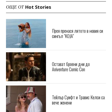
Hot Stories
ОЩЕ ОТ
Прея пренася лятото в новия си
сингъл "KOJA"
Остават броени дни до
Aniventure Comic Con
Тейлър Суифт и Травис Келси са
вече женени