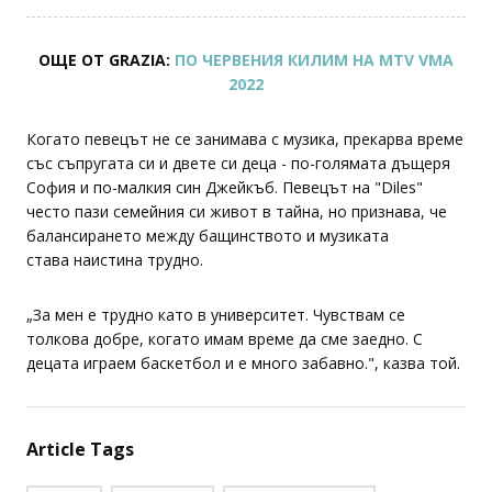
ОЩЕ ОТ GRAZIA:
ПО ЧЕРВЕНИЯ КИЛИМ НА MTV VMA
2022
Когато певецът не се занимава с музика, прекарва време
със съпругата си и двете си деца - по-голямата дъщеря
София и по-малкия син Джейкъб. Певецът на "Diles"
често пази семейния си живот в тайна, но признава, че
балансирането между бащинството и музиката
става наистина трудно.
„За мен е трудно като в университет. Чувствам се
толкова добре, когато имам време да сме заедно. С
децата играем баскетбол и е много забавно.", казва той.
Article Tags