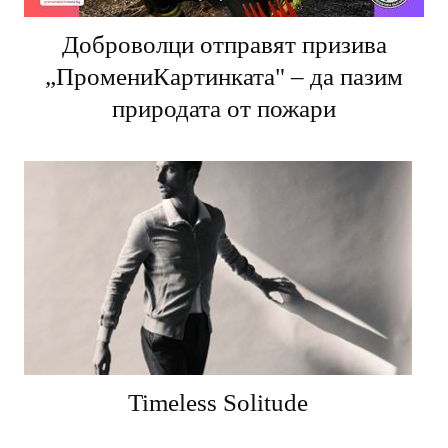
Доброволци отправят призива
„ПромениКартинката" – да пазим
природата от пожари
Timeless Solitude