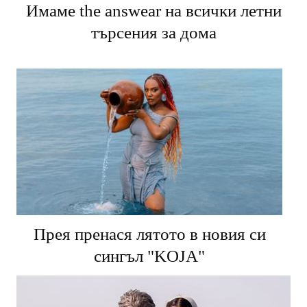
Имаме the answear на всички летни
търсения за дома
Прея пренася лятото в новия си
сингъл "KOJA"