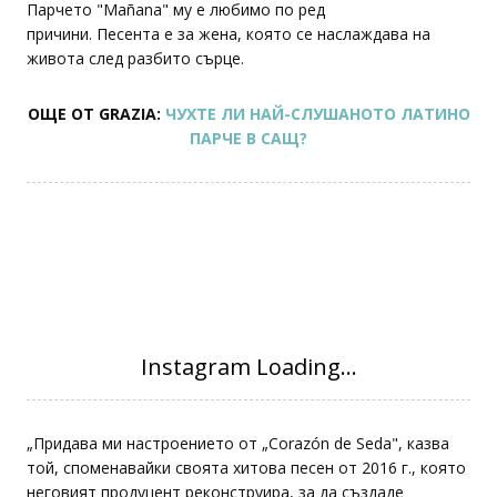
Парчето "Mañana" му е любимо по ред
причини. Песента е за жена, която се наслаждава на
живота след разбито сърце.
ОЩЕ ОТ GRAZIA:
ЧУХТЕ ЛИ НАЙ-СЛУШАНОТО ЛАТИНО
ПАРЧЕ В САЩ?
„Придава ми настроението от „Corazón de Seda", казва
той, споменавайки своята хитова песен от 2016 г., която
неговият продуцент реконструира, за да създаде