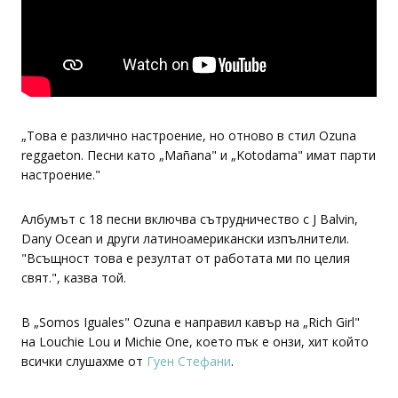
„Това е различно настроение, но отново в стил Ozuna
reggaeton. Песни като „Mañana" и „Kotodama" имат парти
настроение."
Албумът с 18 песни включва сътрудничество с J Balvin,
Dany Ocean и други латиноамерикански изпълнители.
"Всъщност това е резултат от работата ми по целия
свят.", казва той.
В „Somos Iguales" Ozuna е направил кавър на „Rich Girl"
на Louchie Lou и Michie One, което пък е онзи, хит който
всички слушахме от
Гуен Стефани
.