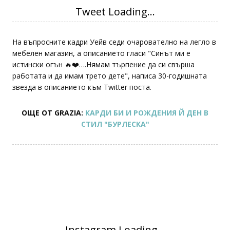
На въпросните кадри Уейв седи очарователно на легло в
мебелен магазин, а описанието гласи "Синът ми е
истински огън 🔥❤️….Нямам търпение да си свърша
работата и да имам трето дете", написа 30-годишната
звезда в описанието към Twitter поста.
ОЩЕ ОТ GRAZIA:
КАРДИ БИ И РОЖДЕНИЯ Й ДЕН В
СТИЛ "БУРЛЕСКА"