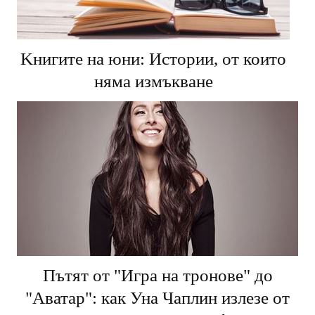
Kнигите на юни: Истории, от които
няма измъкване
Пътят от "Игра на тронове" до
"Аватар": как Уна Чаплин излезе от