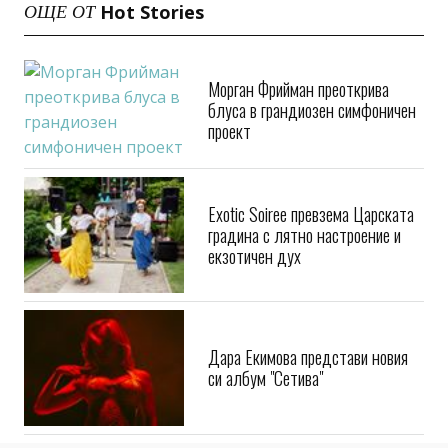
Hot Stories
ОЩЕ ОТ
Морган Фрийман преоткрива
блуса в грандиозен симфоничен
проект
Exotic Soiree превзема Царската
градина с лятно настроение и
екзотичен дух
Дара Екимова представи новия
си албум "Сетива"