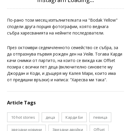
По-рано този месец изпълнителката на "Bodak Yellow"
сподели друга порция фотографии, която веднага
събра харесванията на нейните последователи.
През октомври седемчленното семейство се събра, за
да отпразнува първия рожден ден на Уейв. Тогава Карди
качи снимки от партито, на които се вижда как Offset
позира с всички пет деца (включително синовете му
Джордан и Коди, и дъщеря му Калея Мари, които има
от предишни връзки) и написа: "Харесва ми така".
Article Tags
10 hot stories
деца
Карди Би
певица
звездни новини
Звездни двойки
Offset