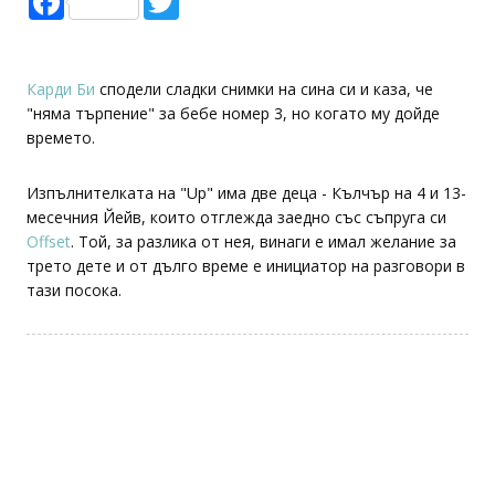
Карди Би
сподели сладки снимки на сина си и каза, че
"няма търпение" за бебе номер 3, но когато му дойде
времето.
Изпълнителката на "Up" има две деца - Кълчър на 4 и 13-
месечния Йейв, които отглежда заедно със съпруга си
Offset
. Той, за разлика от нея, винаги е имал желание за
трето дете и от дълго време е инициатор на разговори в
тази посока.
— Cardi B (@iamcardib)