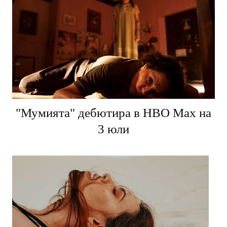
"Мумията" дебютира в HBO Max на
3 юли