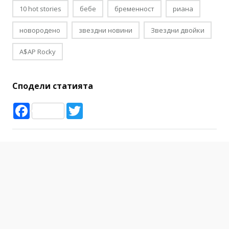
10 hot stories
бебе
бременност
риана
новородено
звездни новини
Звездни двойки
A$AP Rocky
Сподели статията
Facebook
Twitter