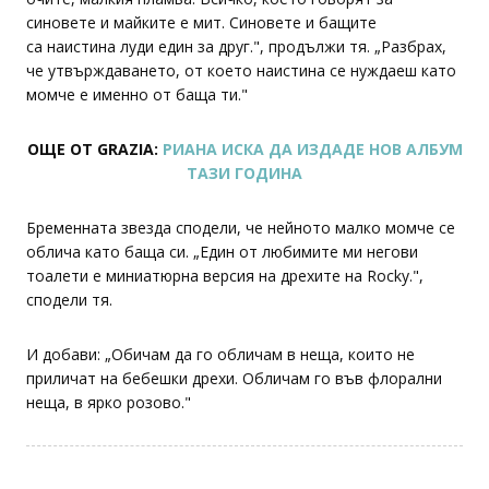
синовете и майките е мит. Синовете и бащите
са наистина луди един за друг.", продължи тя. „Разбрах,
че утвърждаването, от което наистина се нуждаеш като
момче е именно от баща ти."
ОЩЕ ОТ GRAZIA:
РИАНА ИСКА ДА ИЗДАДЕ НОВ АЛБУМ
ТАЗИ ГОДИНА
Бременната звезда сподели, че нейното малко момче се
облича като баща си. „Един от любимите ми негови
тоалети е миниатюрна версия на дрехите на Rocky.",
сподели тя.
И добави: „Обичам да го обличам в неща, които не
приличат на бебешки дрехи. Обличам го във флорални
неща, в ярко розово."