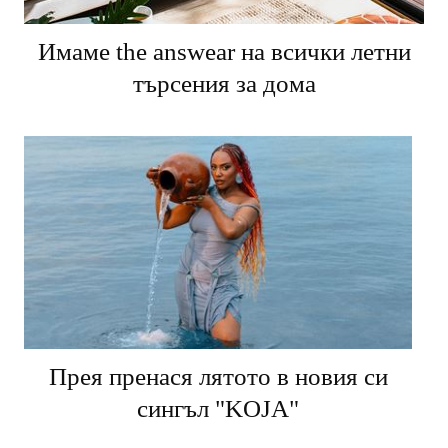
Имаме the answear на всички летни
търсения за дома
Прея пренася лятото в новия си
сингъл "KOJA"