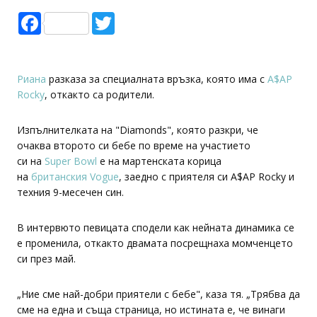
Facebook
Twitter
Риана
разказа за специалната връзка, която има с
A$AP
Rocky
, откакто са родители.
Изпълнителката на "Diamonds", която разкри, че
очаква второто си бебе по време на участието
си на
Super Bowl
e на мартенската корица
на
британския Vogue
, заедно с приятеля си A$AP Rocky и
техния 9-месечен син.
В интервюто певицата сподели как нейната динамика се
е променила, откакто двамата посрещнаха момченцето
си през май.
„Ние сме най-добри приятели с бебе", каза тя. „Трябва да
сме на една и съща страница, но истината е, че винаги