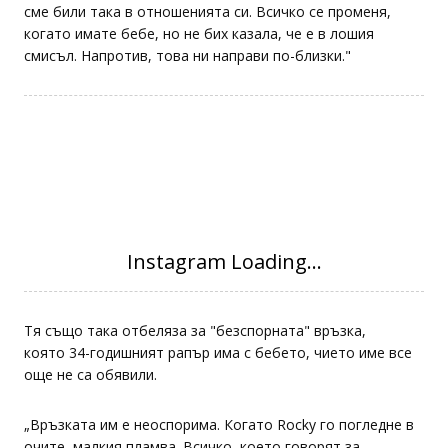
сме били така в отношенията си. Всичко се променя,
когато имате бебе, но не бих казала, че е в лошия
смисъл. Напротив, това ни направи по-близки."
Тя също така отбеляза за "безспорната" връзка,
която 34-годишният рапър има с бебето, чието име все
още не са обявили.
„Връзката им е неоспорима. Когато Rocky го погледне в
очите, малкия пламва. Всичко, което говорят за