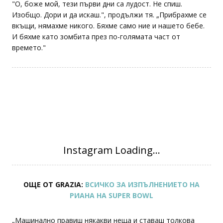
"О, боже мой, тези първи дни са лудост. Не спиш.
Изобщо. Дори и да искаш.", продължи тя. „Прибрахме се
вкъщи, нямахме никого. Бяхме само ние и нашето бебе.
И бяхме като зомбита през по-голямата част от
времето."
ОЩЕ ОТ GRAZIA:
ВСИЧКО ЗА ИЗПЪЛНЕНИЕТО НА
РИАНА НА SUPER BOWL
„Машинално правиш някакви неща и ставаш толкова