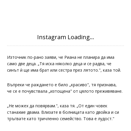
Източник по-рано заяви, че Риана не планира да има
само две деца. „Тя иска няколко деца и се радва, че
синът ѝ ще има брат или сестра през лятото.", каза той.
Въпреки че раждането е било „красиво", тя признава,
че се е почувствала „изтощена" от цялото преживяване.
„Не можех да повярвам.", каза тя. „От един човек
станахме двама. Влизате в болницата като двойка и си
тръгвате като тричленно семейство. Това е лудост."