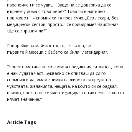
параноичен и се чудиш: "Защо ни се довериха да се
върнем у дома с това бебе?" Това си е напълно
нов живот." – спомня си тя през смях. „Без лекари, без
медицински сестри, просто… се прибираме? Наистина?
Ще се справим ли?"
Говорейки за майчинството, тя казва, че
първите ѝ месеци с бебето са били "легендарни".
"Човек наистина не си спомня предишния си живот, това
е най-лудата част. Буквално се опитваш да си го
спомниш и да, имам снимки на живота си преди, но
чувствата, желанията, нещата, на които си се радвал,
всичко, просто не се идентифицираш с тях вече... защото
нямат значение."
Article Tags