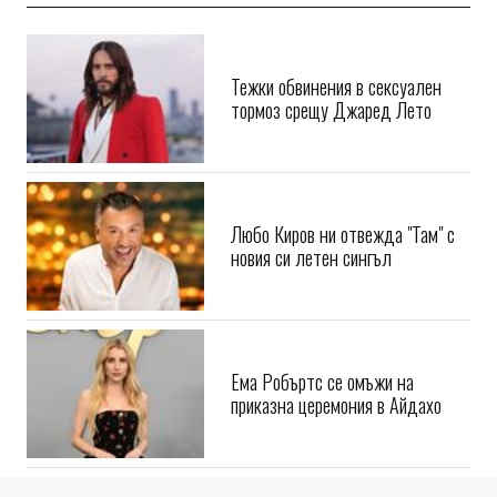
Тежки обвинения в сексуален
тормоз срещу Джаред Лето
Любо Киров ни отвежда "Там" с
новия си летен сингъл
Ема Робъртс се омъжи на
приказна церемония в Айдахо