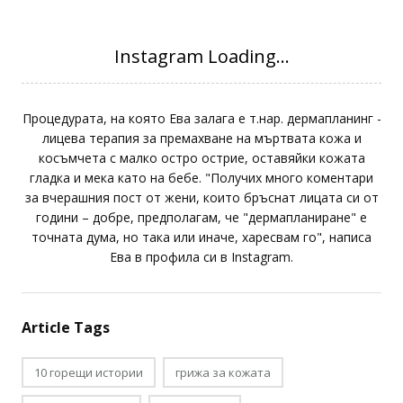
Процедурата, на която Ева залага е т.нар. дермапланинг -
лицева терапия за премахване на мъртвата кожа и
косъмчета с малко остро острие, оставяйки кожата
гладка и мека като на бебе. "Получих много коментари
за вчерашния пост от жени, които бръснат лицата си от
години – добре, предполагам, че "дермапланиране" е
точната дума, но така или иначе, харесвам го", написа
Ева в профила си в Instagram.
Article Tags
10 горещи истории
грижа за кожата