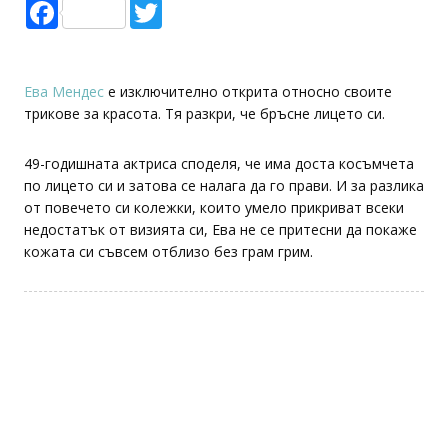
Facebook
Twitter
Ева Мендес
е изключително открита относно своите
трикове за красота. Тя разкри, че бръсне лицето си.
49-годишната актриса споделя, че има доста косъмчета
по лицето си и затова се налага да го прави. И за разлика
от повечето си колежки, които умело прикриват всеки
недостатък от визията си, Ева не се притесни да покаже
кожата си съвсем отблизо без грам грим.