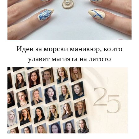
Идеи за морски маникюр, които
улавят магията на лятото