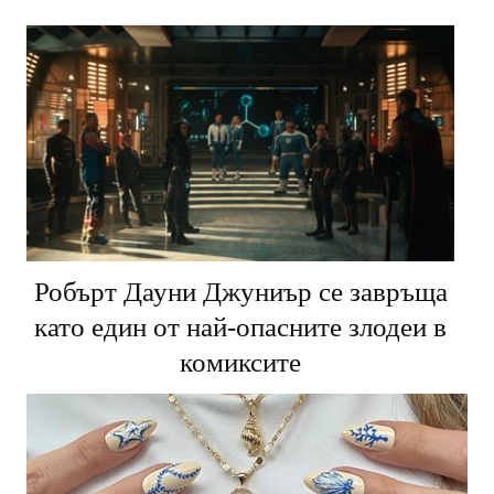
Робърт Дауни Джуниър се завръща
като един от най-опасните злодеи в
комиксите