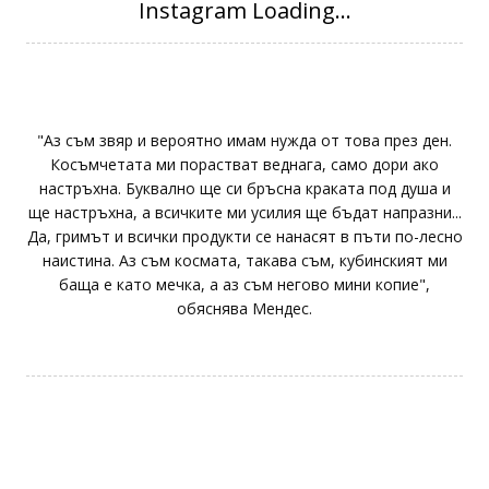
"Аз съм звяр и вероятно имам нужда от това през ден.
Косъмчетата ми порастват веднага, само дори ако
настръхна. Буквално ще си бръсна краката под душа и
ще настръхна, а всичките ми усилия ще бъдат напразни...
Да, гримът и всички продукти се нанасят в пъти по-лесно
наистина. Аз съм космата, такава съм, кубинският ми
баща е като мечка, а аз съм негово мини копие",
обяснява Мендес.