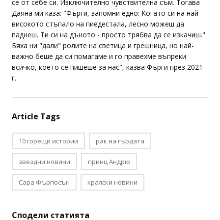
се от себе си. Изключително чувствителна съм. Тогава
Даяна ми каза: "Фърги, запомни едно: Когато си на най-
високото стъпало на пиедестала, лесно можеш да
паднеш. Ти си на дъното - просто трябва да се изкачиш."
Бяха ни "дали" ролите на светица и грешница, но най-
важно беше да си помагаме и го правехме въпреки
всичко, което се пишеше за нас", казва Фърги през 2021
г.
Article Tags
10 горещи истории
рак на гърдата
звездни новини
принц Андрю
Сара Фъргюсън
кралски новини
Сподели статията