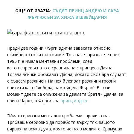
ОЩЕ ОТ GRAZIA:
СЪДЯТ ПРИНЦ АНДРЮ И САРА
ФЪРГЮСЪН ЗА ХИЖА В ШВЕЙЦАРИЯ
Преди две години Фърги вдигна завесата относно
психическото си състояние. Тогава тя призна, че през
1985 г. е имала ментални проблеми, след
като непрекъснато е сравнявана с принцеса Даяна.
Тогава всички обожават Даяна, докато със Сара случаят
е съвсем различен. На нея й лепват различни грозни
епитети като "дебела, намръщена Фърги". В този
момент двете са омъжени за двамата братя - Даяна за
принц Чарлз, а Фърги - за
принц Андрю
.
"Имах сериозни ментални проблеми заради това.
Трябваше сериозно да поработя върху тях, защото
вярвах на всяка дума, която четях в медиите. Срамувах