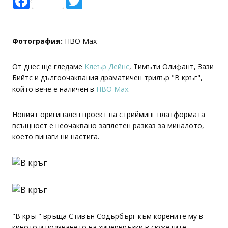
Фотография:
HBO Max
От днес ще гледаме
Клеър Дейнс
, Тимъти Олифант, Зази
Бийтс и дългоочаквания драматичен трилър "В кръг",
който вече е наличен в
HBO Max
.
Новият оригинален проект на стрийминг платформата
всъщност е неочаквано заплетен разказ за миналото,
което винаги ни настига.
"В кръг" връща Стивън Содърбърг към корените му в
киното и ползването на хипервръзки в сюжетите.