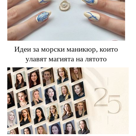
Идеи за морски маникюр, които
улавят магията на лятото