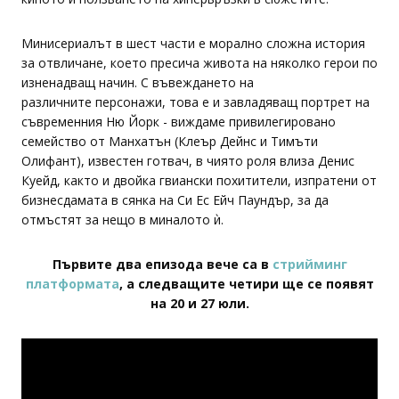
Минисериалът в шест части е морално сложна история
за отвличане, което пресича живота на няколко герои по
изненадващ начин. С въвеждането на
различните персонажи, това е и завладяващ портрет на
съвременния Ню Йорк - виждаме привилегировано
семейство от Манхатън (Клеър Дейнс и Тимъти
Олифант), известен готвач, в чиято роля влиза Денис
Куейд, както и двойка гвиански похитители, изпратени от
бизнесдамата в сянка на Си Ес Ейч Паундър, за да
отмъстят за нещо в миналото ѝ.
Първите два епизода вече са в
стрийминг
платформата
, а следващите четири ще се появят
на 20 и 27 юли.