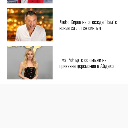
Любо Киров ни отвежда "Там" с
новия си летен сингъл
Ема Робъртс се омъжи на
приказна церемония в Айдахо