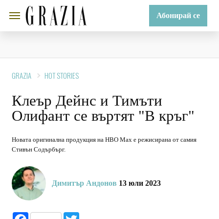
Абонирай се
GRAZIA
HOT STORIES
Клеър Дейнс и Тимъти
Олифант се въртят "В кръг"
Новата оригинална продукция на HBO Max е режисирана от самия
Стивън Содърбърг.
Димитър Андонов
13 юли 2023
Facebook
Twitter