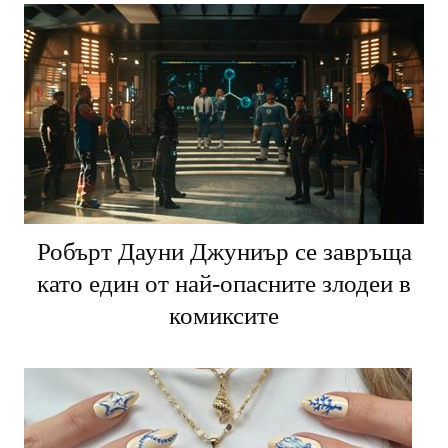
Робърт Дауни Джуниър се завръща
като един от най-опасните злодеи в
комиксите