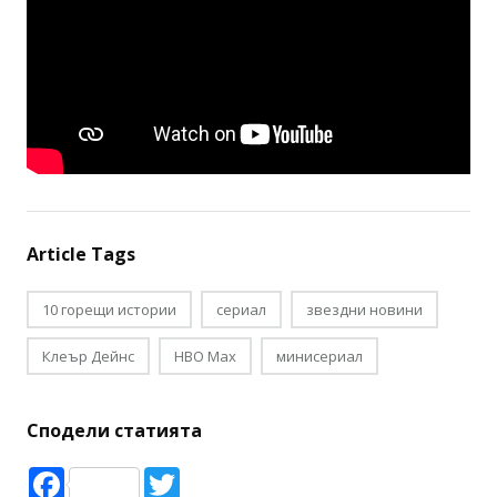
Article Tags
10 горещи истории
сериал
звездни новини
Клеър Дейнс
HBO Max
минисериал
Сподели статията
Facebook
Twitter