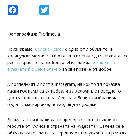
Facebook
Twitter
Фотография:
Profimedia
Признаваме,
Селена Гомес
е едно от любимите ни
холивудски момичета и отдавна искахме да я видим да се
рее на крилете на любовта. И изглежда
всичко във
връзката й с Бени Бланко
върви повече от добре.
А последният й пост в Instagram, на който тя показва
какви костюми са си избрали за Хелоуин, е поредното
доказателство за това. Селена и Бени са избрали да
бъдат с маскировка, подходяща за двойки.
Двамата са избрали да се преобразят като някои от
героите от "Алиса в страната на чудесата". Селена се е
облякла като главната героиня от популярната приказка.