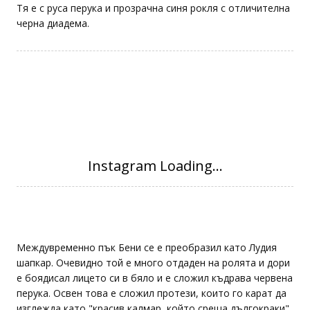
Тя е с руса перука и прозрачна синя рокля с отличителна
черна диадема.
Междувременно пък Бени се е преобразил като Лудия
шапкар. Очевидно той е много отдаден на ролята и дори
е боядисал лицето си в бяло и е сложил къдрава червена
перука. Освен това е сложил протези, които го карат да
изглежда като "красив калмар, който среща дългокраки".