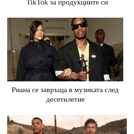
TikTok за продукциите си
Риана се завръща в музиката след
десетилетие