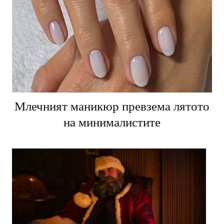
Млечният маникюр превзема лятото
на минималистите