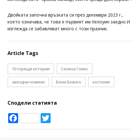
Двойката започна връзката си през декември 2023 г.,
което означава, че това е първият им Хелоуин заедно.И
изглежда се забавляват много с този празник.
Article Tags
10 горещи истории
Селена Гомес
звездни новини
Бени Бланко
костюми
Сподели статията
Facebook
Twitter