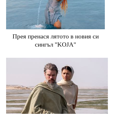
Прея пренася лятото в новия си
сингъл "KOJA"