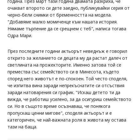
година. През март тази година двамата разкриха, че
очакват второто си дете заедно, публикувайки серия от
черно-бели снимки от бременността на модела.
"Добавяме малко момиченце към нашата история.
Нямаме търпение да се срещнем с теб", написа тогава
Одра Мари.
През последните години актьорът неведнъж е говорил
открито за желанието си децата му да растат далеч от
светлината на прожекторите. Именно затова той се
премества със семейството си в Минесота, където
според него животът е по-спокоен. Той често споделя,
че изпитва вина заради непрекъснатите си отсъствия
заради натоварения си график. "Искаш детето ти да
вижда, че работиш усилено, за да осигуриш семейството
си. Но в същото време осъзнаваш, че понякога
пропускаш ценни мигове", споделя актьорът и е
категоричен, че най-важната роля в живота му остава
тази на баща.