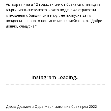
Актьорът има и 12-годишен син от брака си с певицата
Фърги. Изпълнителката, която поддържа страхотни
отношения с бившия си въпруг, не пропусна да го
поздрави за новото попълнение в семейството. "Добре
дошло, сладурче."
Джош Дюамел и Одра Мари сключиха брак през 2022