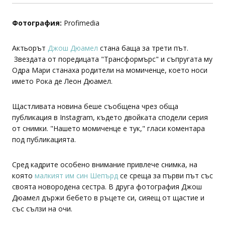
Фотография:
Profimedia
Актьорът
Джош Дюамел
стана баща за трети път.
Звездата от поредицата "Трансформърс" и съпругата му
Одра Мари станаха родители на момиченце, което носи
името Рока де Леон Дюамел.
Щастливата новина беше съобщена чрез обща
публикация в Instagram, където двойката сподели серия
от снимки. "Нашето момиченце е тук," гласи коментара
под публикацията.
Сред кадрите особено внимание привлече снимка, на
която
малкият им син Шепърд
се среща за първи път със
своята новородена сестра. В друга фотография Джош
Дюамел държи бебето в ръцете си, сияещ от щастие и
със сълзи на очи.