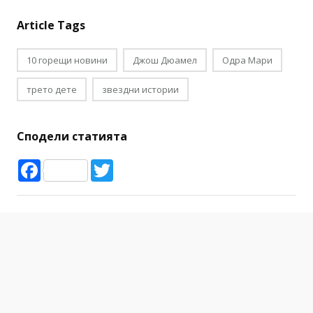
Article Tags
10 горещи новини
Джош Дюамел
Одра Мари
трето дете
звездни истории
Сподели статията
Facebook
Twitter