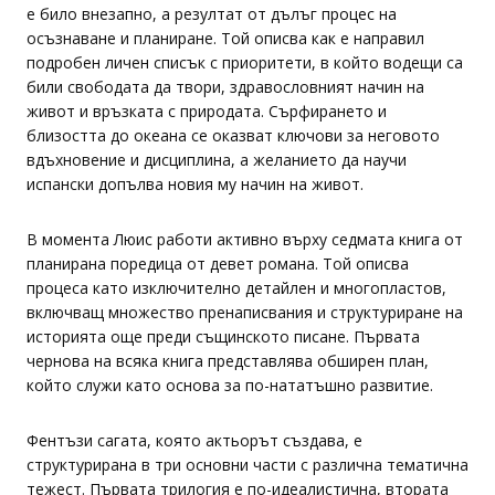
е било внезапно, а резултат от дълъг процес на
осъзнаване и планиране. Той описва как е направил
подробен личен списък с приоритети, в който водещи са
били свободата да твори, здравословният начин на
живот и връзката с природата. Сърфирането и
близостта до океана се оказват ключови за неговото
вдъхновение и дисциплина, а желанието да научи
испански допълва новия му начин на живот.
В момента Люис работи активно върху седмата книга от
планирана поредица от девет романа. Той описва
процеса като изключително детайлен и многопластов,
включващ множество пренаписвания и структуриране на
историята още преди същинското писане. Първата
чернова на всяка книга представлява обширен план,
който служи като основа за по-нататъшно развитие.
Фентъзи сагата, която актьорът създава, е
структурирана в три основни части с различна тематична
тежест. Първата трилогия е по-идеалистична, втората