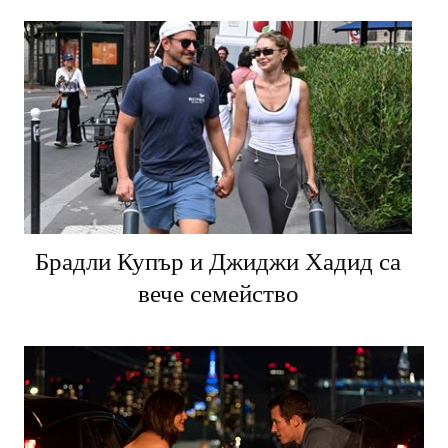
Брадли Купър и Джиджи Хадид са
вече семейство