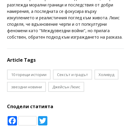
разглежда морални граници и последствия от добри
намерения, а последната се фокусира върху
изкуплението и реалистичния поглед към живота. Люис
споделя, че вдъхновение черпи и от попкултурни
феномени като "Междузвездни войни", но прилага
собствен, обратен подход към изграждането на разказа.
Article Tags
10 горещи истории
Сексът и градът
Холивуд
звездни новини
Джейсън Люис
Сподели статията
Facebook
Twitter