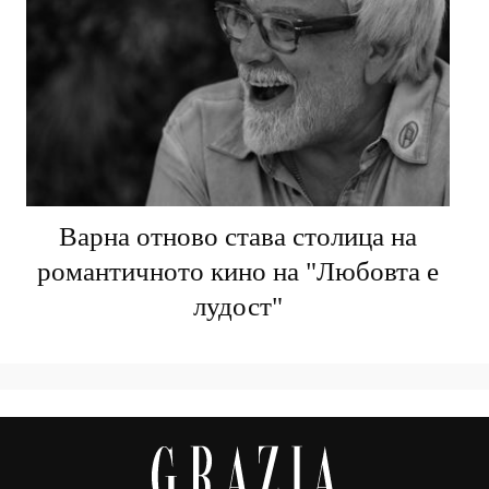
Варна отново става столица на
романтичното кино на "Любовта е
лудост"