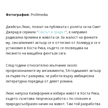
Фотография:
Profimedia
Джейсън Люис, познат на публиката с ролята си на Смит
Джерад в сериала "
Сексът и градът
", е направил
радикална промяна в живота си. За жалост на фенките
му, сексапилният актьор се е оттеглил от Холивуд и се е
установил в Коста Рика, където се посвещава на
писането на мащабна фентъзи сага.
След години относително мълчание около
професионалните му ангажименти, 54-годишният актьор
за първи път разкрива, че работи върху амбициозна
литературна поредица от девет романа.
Люис напуска Калифорния и избира живот в Коста Рика,
където съчетава творческа работа с по-спокоен и
природосъобразен начин на живот. Там той разработва