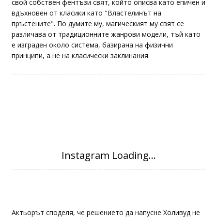
свой собствен фентъзи свят, който описва като епичен и
вдъхновен от класики като "Властелинът на
пръстените". По думите му, магическият му свят се
различава от традиционните жанрови модели, тъй като
е изграден около система, базирана на физични
принципи, а не на класически заклинания.
Актьорът споделя, че решението да напусне Холивуд не