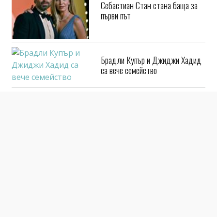
Себастиан Стан стана баща за
първи път
Брадли Купър и Джиджи Хадид
са вече семейство