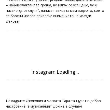
"Вчера съвсем случайно срещнах Новак, докато вечерях
– най-неочакваната среща, но някак се усещаше, че е
писано да се случи", написа певицата към видеото, което
за броени часове привлече вниманието на хиляди
фенове.
На кадрите Джокович и малката Тара танцуват в добро