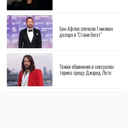
си албум
Бен Афлек спечели 1 милион
долара в "Стани богат"
Тежки обвинения в сексуален
тормоз срещу Джаред Лето