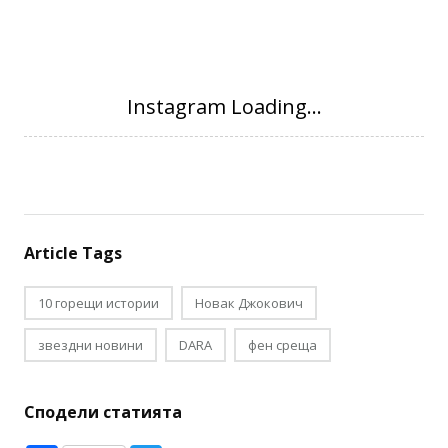
Article Tags
10 горещи истории
Новак Джокович
звездни новини
DARA
фен среща
Сподели статията