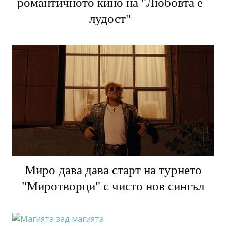
Варна отново става столица на
романтичното кино на "Любовта е
лудост"
Миро дава дава старт на турнето
"Миротворци" с чисто нов сингъл