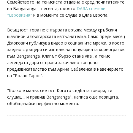
настроение, а музикалният фон не е случаен.
Семейството на тенисиста отдавна е сред почитателите
на Bangaranga – песента, с която
DARA спечели
"Евровизия"
и в момента се слуша в цяла Европа.
Всъщност това не е първата връзка между сръбския
шампион и българската изпълнителка. Само преди месец
Джокович публикува видео в социалните мрежи, в което
заедно с дъщеря си изпълнява популярната хореография
към Bangaranga. Клипът бързо стана viral, а тенис
легендата дори отправи закачливо танцово
предизвикателство към Арина Сабаленка в навечерието
на "Ролан Гарос".
"Колко е малък светът. Когато съдбата говори, ти
слушаш... и правиш Bangaranga", написа още певицата,
обобщавайки перфектно момента.