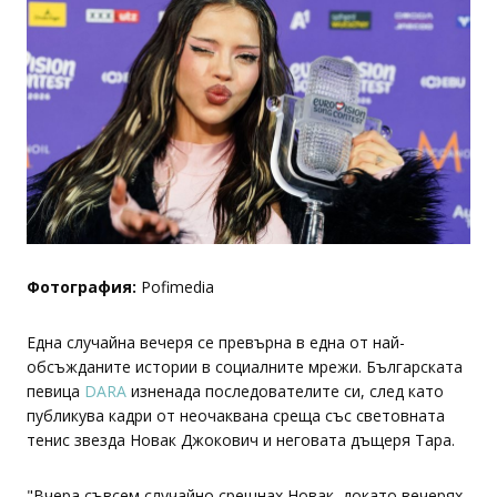
Фотография:
Pofimedia
Една случайна вечеря се превърна в една от най-
обсъжданите истории в социалните мрежи. Българската
певица
DARA
изненада последователите си, след като
публикува кадри от неочаквана среща със световната
тенис звезда Новак Джокович и неговата дъщеря Тара.