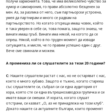
получи хармонията. Това, че има великолепно чувство за
хумор и самоирония, го прави абсолютно безценен за
мен. Аз, за разлика от него, съм партньорски устроена,
умея да партнирам и много се радвам на
партньорството. Но когато отсреща имаш човек, който
е така уверен в себе си, това помага, защото знаеш, че
винаги имаш гръб. Винаги има някой, на когото да се
опреш. Някой, който в по-труден момент да извади
ситуацията, и мисля, че го правим успешно един с друг.
Вече сме свикнали и можем.
А промениха ли се слушателите за тези 20 години?
С:
Нашите слушатели растат с нас, но не остаряват с нас,
което е много хубаво. Защото е тъжно, когато старееш
със слушателите си, събрал си си една аудитория от
хора, която сте си една вътрешнозаводска групичка и си
имате ваши си смешки. И хората, когато слушат
отстрани, си казват: „О, аз не принадлежа на този клуб".
Докато нашите са актуалните българи, които променят