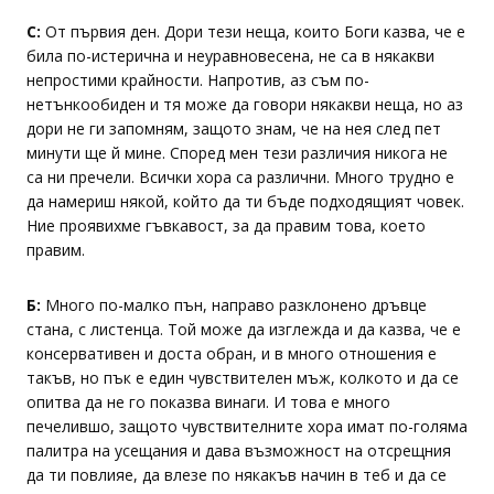
С:
От първия ден. Дори тези неща, които Боги казва, че е
била по-истерична и неуравновесена, не са в някакви
непростими крайности. Напротив, аз съм по-
нетънкообиден и тя може да говори някакви неща, но аз
дори не ги запомням, защото знам, че на нея след пет
минути ще й мине. Според мен тези различия никога не
са ни пречели. Всички хора са различни. Много трудно е
да намериш някой, който да ти бъде подходящият човек.
Ние проявихме гъвкавост, за да правим това, което
правим.
Б:
Много по-малко пън, направо разклонено дръвце
стана, с листенца. Той може да изглежда и да казва, че е
консервативен и доста обран, и в много отношения е
такъв, но пък е един чувствителен мъж, колкото и да се
опитва да не го показва винаги. И това е много
печелившо, защото чувствителните хора имат по-голяма
палитра на усещания и дава възможност на отсрещния
да ти повлияе, да влезе по някакъв начин в теб и да се