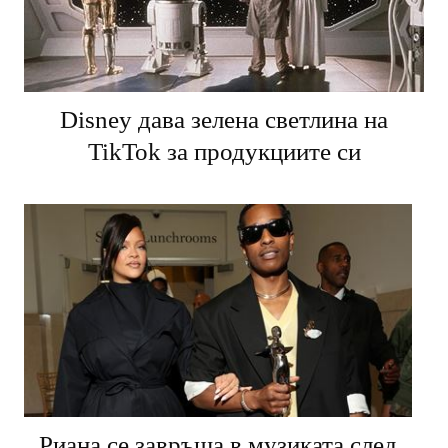
Disney дава зелена светлина на
TikTok за продукциите си
Риана се завръща в музиката след