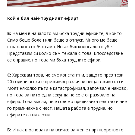
Кой е бил най-трудният ефир?
Б:
На мен в началото ми бяха трудни ефирите, в които
Симо беше болен или беше в отпуск. Много ме беше
страх, когато бях сама. Но аз бях колосално шубе.
Представям си колко съм тежала с това. Впоследствие
се оправих, но това ми бяха трудните ефири.
С:
Харесвам това, че сме константни, защото през тези
20 години всеки е преживял различни неща в живота си.
Моят няколко пъти е катастрофирал, започвал е наново,
но това за нито една секунда не се е отразявало на
ефира. Това мисля, че е голямо предизвикателство и ние
го преминахме с чест. Нашата работа е трудна, но
ефирите са ни лесни.
Б:
И пак в основата на всичко за мен е партньорството,