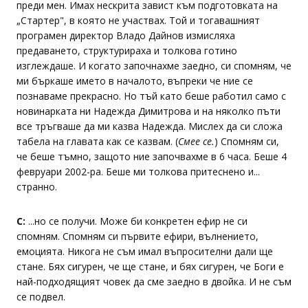
преди мен. Имах нескрита завист към подготовката на
„Стартер", в която не участвах. Той и тогавашният
програмен директор Владо Дайнов измисляха
предаването, структурираха и толкова готино
изглеждаше. И когато започнахме заедно, си спомням, че
ми бъркаше името в началото, въпреки че ние се
познаваме прекрасно. Но тъй като беше работил само с
новинарката ни Надежда Димитрова и на няколко пъти
все тръгваше да ми казва Надежда. Мислех да си сложа
табела на главата как се казвам. (
Смее се.
) Спомням си,
че беше тъмно, защото ние започвахме в 6 часа. Беше 4
февруари 2002-ра. Беше ми толкова притеснено и...
странно.
С:
...но се получи. Може би конкретен ефир не си
спомням. Спомням си първите ефири, вълнението,
емоцията. Никога не съм имал въпросителни дали ще
стане. Бях сигурен, че ще стане, и бях сигурен, че Боги е
най-подходящият човек да сме заедно в двойка. И не съм
се подвел.