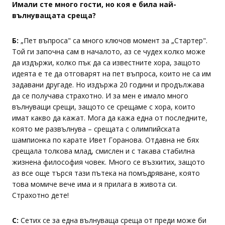
Имали сте много гости, но коя е била най-
вълнуващата среща?
Б:
„Пет въпроса" са много ключов момент за „Стартер".
Той ги започна сам в началото, аз се чудех колко може
да издържи, колко пък да са известните хора, защото
идеята е те да отговарят на пет въпроса, които не са им
задавани другаде. Но издържа 20 години и продължава
да се получава страхотно. И за мен е имало много
вълнуващи срещи, защото се срещаме с хора, които
имат какво да кажат. Мога да кажа една от последните,
която ме развълнува – срещата с олимпийската
шампионка по карате Ивет Горанова. Отдавна не бях
срещала толкова млад, смислен и с такава стабилна
жизнена философия човек. Много се възхитих, защото
аз все още търся тази пътека на помъдряване, която
това момиче вече има и я прилага в живота си.
Страхотно дете!
С:
Сетих се за една вълнуваща среща от преди може би