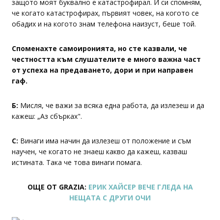
защото моят буквално е катастрофирал. И си спомням,
че когато катастрофирах, първият човек, на когото се
обадих и на когото знам телефона наизуст, беше той.
Споменахте самоиронията, но сте казвали, че
честността към слушателите е много важна част
от успеха на предаването, дори и при направен
гаф.
Б:
Мисля, че важи за всяка една работа, да излезеш и да
кажеш: „Аз сбърках".
С:
Винаги има начин да излезеш от положение и съм
научен, че когато не знаеш какво да кажеш, казваш
истината. Така че това винаги помага.
ОЩЕ ОТ GRAZIA:
ЕРИК ХАЙСЕР ВЕЧЕ ГЛЕДА НА
НЕЩАТА С ДРУГИ ОЧИ