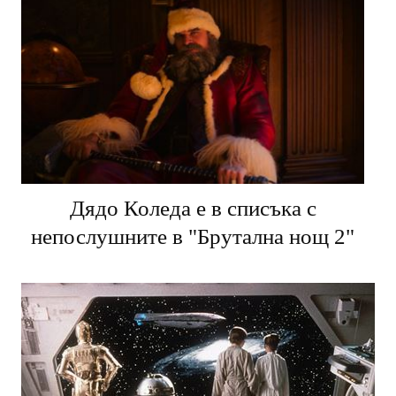
Дядо Коледа е в списъка с
непослушните в "Брутална нощ 2"