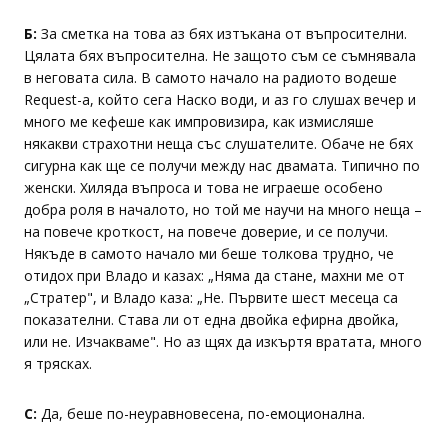
Б:
За сметка на това аз бях изтъкана от въпросителни.
Цялата бях въпросителна. Не защото съм се съмнявала
в неговата сила. В самото начало на радиото водеше
Request-a, който сега Наско води, и аз го слушах вечер и
много ме кефеше как импровизира, как измисляше
някакви страхотни неща със слушателите. Обаче не бях
сигурна как ще се получи между нас двамата. Типично по
женски. Хиляда въпроса и това не играеше особено
добра роля в началото, но той ме научи на много неща –
на повече кроткост, на повече доверие, и се получи.
Някъде в самото начало ми беше толкова трудно, че
отидох при Владо и казах: „Няма да стане, махни ме от
„Стратер", и Владо каза: „Не. Първите шест месеца са
показателни. Става ли от една двойка ефирна двойка,
или не. Изчакваме". Но аз щях да изкъртя вратата, много
я трясках.
С:
Да, беше по-неуравновесена, по-емоционална.