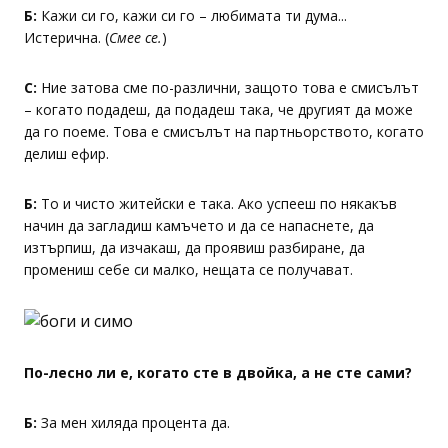
Б:
Кажи си го, кажи си го – любимата ти дума...
Истерична. (
Смее се.
)
С:
Ние затова сме по-различни, защото това е смисълът
– когато подадеш, да подадеш така, че другият да може
да го поеме. Това е смисълът на партньорството, когато
делиш ефир.
Б:
То и чисто житейски е така. Ако успееш по някакъв
начин да загладиш камъчето и да се напаснете, да
изтърпиш, да изчакаш, да проявиш разбиране, да
промениш себе си малко, нещата се получават.
По-лесно ли е, когато сте в двойка, а не сте сами?
Б:
За мен хиляда процента да.