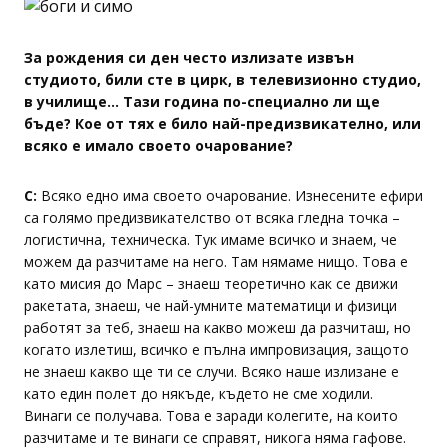
За рождения си ден често излизате извън
студиото, били сте в цирк, в телевизионно студио,
в училище... Тази година по-специално ли ще
бъде? Кое от тях е било най-предизвикателно, или
всяко е имало своето очарование?
С:
Всяко едно има своето очарование. Изнесените ефири
са голямо предизвикателство от всяка гледна точка –
логистична, техническа. Тук имаме всичко и знаем, че
можем да разчитаме на него. Там нямаме нищо. Това е
като мисия до Марс – знаеш теоретично как се движи
ракетата, знаеш, че най-умните математици и физици
работят за теб, знаеш на какво можеш да разчиташ, но
когато излетиш, всичко е пълна импровизация, защото
не знаеш какво ще ти се случи. Всяко наше излизане е
като един полет до някъде, където не сме ходили.
Винаги се получава. Това е заради колегите, на които
разчитаме и те винаги се справят, никога няма гафове.