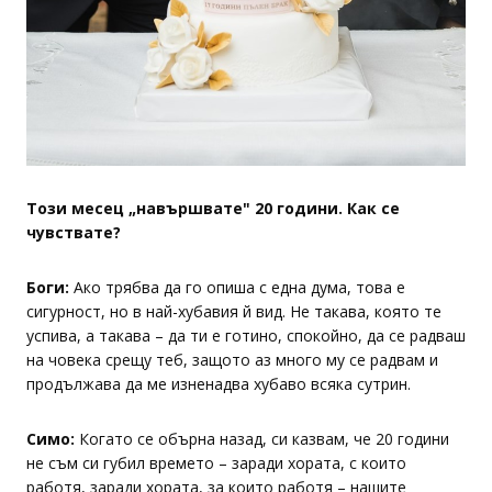
Този месец „навършвате" 20 години. Как се
чувствате?
Боги:
Ако трябва да го опиша с една дума, това е
сигурност, но в най-хубавия й вид. Не такава, която те
успива, а такава – да ти е готино, спокойно, да се радваш
на човека срещу теб, защото аз много му се радвам и
продължава да ме изненадва хубаво всяка сутрин.
Симо:
Когато се обърна назад, си казвам, че 20 години
не съм си губил времето – заради хората, с които
работя, заради хората, за които работя – нашите