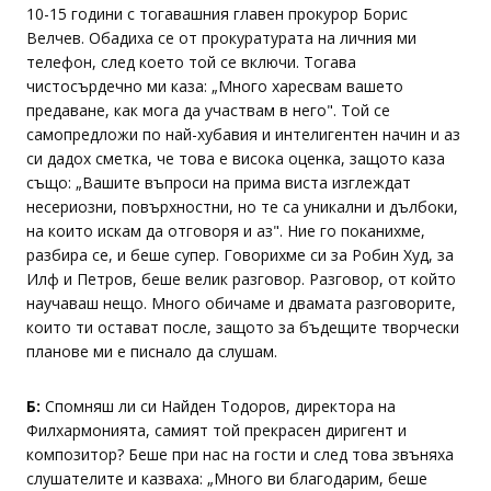
10-15 години с тогавашния главен прокурор Борис
Велчев. Обадиха се от прокуратурата на личния ми
телефон, след което той се включи. Тогава
чистосърдечно ми каза: „Много харесвам вашето
предаване, как мога да участвам в него". Той се
самопредложи по най-хубавия и интелигентен начин и аз
си дадох сметка, че това е висока оценка, защото каза
също: „Вашите въпроси на прима виста изглеждат
несериозни, повърхностни, но те са уникални и дълбоки,
на които искам да отговоря и аз". Ние го поканихме,
разбира се, и беше супер. Говорихме си за Робин Худ, за
Илф и Петров, беше велик разговор. Разговор, от който
научаваш нещо. Много обичаме и двамата разговорите,
които ти остават после, защото за бъдещите творчески
планове ми е писнало да слушам.
Б:
Спомняш ли си Найден Тодоров, директора на
Филхармонията, самият той прекрасен диригент и
композитор? Беше при нас на гости и след това звъняха
слушателите и казваха: „Много ви благодарим, беше