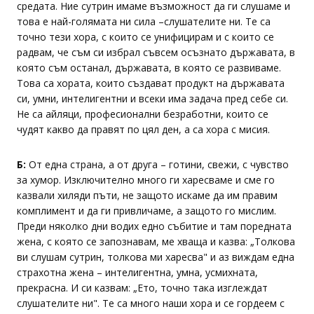
средата. Ние сутрин имаме възможност да ги слушаме и
това е най-голямата ни сила –слушателите ни. Те са
точно тези хора, с които се унифицирам и с които се
радвам, че съм си избрал съвсем осъзнато държавата, в
която съм останал, държавата, в която се развиваме.
Това са хората, които създават продукт на държавата
си, умни, интелигентни и всеки има задача пред себе си.
Не са айляци, професионални безработни, които се
чудят какво да правят по цял ден, а са хора с мисия.
Б:
От една страна, а от друга – готини, свежи, с чувство
за хумор. Изключително много ги харесваме и сме го
казвали хиляди пъти, не защото искаме да им правим
комплимент и да ги привличаме, а защото го мислим.
Преди няколко дни водих едно събитие и там поредната
жена, с която се запознавам, ме хваща и казва: „Толкова
ви слушам сутрин, толкова ми харесва" и аз виждам една
страхотна жена – интелигентна, умна, усмихната,
прекрасна. И си казвам: „Ето, точно така изглеждат
слушателите ни". Те са много наши хора и се гордеем с