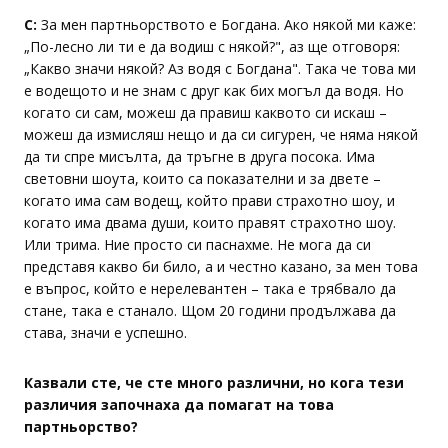
С:
За мен партньорството е Богдана. Ако някой ми каже:
„По-лесно ли ти е да водиш с някой?", аз ще отговоря:
„Какво значи някой? Аз водя с Богдана". Така че това ми
е водещото и не знам с друг как бих могъл да водя. Но
когато си сам, можеш да правиш каквото си искаш –
можеш да измисляш нещо и да си сигурен, че няма някой
да ти спре мисълта, да тръгне в друга посока. Има
световни шоута, които са показателни и за двете –
когато има сам водещ, който прави страхотно шоу, и
когато има двама души, които правят страхотно шоу.
Или трима. Ние просто си паснахме. Не мога да си
представя какво би било, а и честно казано, за мен това
е въпрос, който е нерелевантен – така е трябвало да
стане, така е станало. Щом 20 години продължава да
става, значи е успешно.
Казвали сте, че сте много различни, но кога тези
различия започнаха да помагат на това
партньорство?