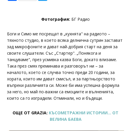
Фотография:
БГ Радио
Боги и Симо ме посрещат в „кухнята" на радиото –
тяхното студио, в което всяка делнична сутрин застават
зад микрофоните и дават най-добрия старт на деня за
своите слушатели. Със „Стартер". „Понякога и
танцуваме", през усмивка казва Боги, докато влизаме.
Така през смях преминава и разговорът ни – за
началото, което се случва точно преди 20 години, за
хората, които им дават смисъл, и за партньорството
въпреки различията си. Може би има успешна формула
за него, но май по-важни са емоциите и вълненията,
които са го изградили. Отминали, но и бъдещи.
ОЩЕ ОТ GRAZIA:
КЪСОМЕТРАЖНИ ИСТОРИИ... ОТ
ВЕЛИНА БАЕВА