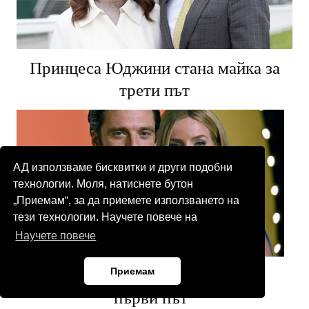
Принцеса Юджини стана майка за
трети път
АД използваме бисквитки и други подобни
технологии. Моля, натиснете бутон
„Приемам“, за да приемете използването на
тези технологии. Научете повече на
Научете повече
Приемам
Себастиан Стан стана баща за
първи път