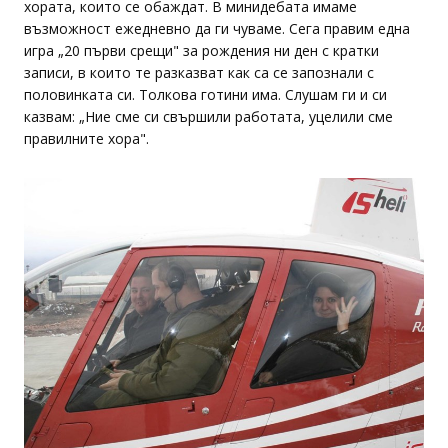
хората, които се обаждат. В минидебата имаме
възможност ежедневно да ги чуваме. Сега правим една
игра „20 първи срещи" за рождения ни ден с кратки
записи, в които те разказват как са се запознали с
половинката си. Толкова готини има. Слушам ги и си
казвам: „Ние сме си свършили работата, уцелили сме
правилните хора".