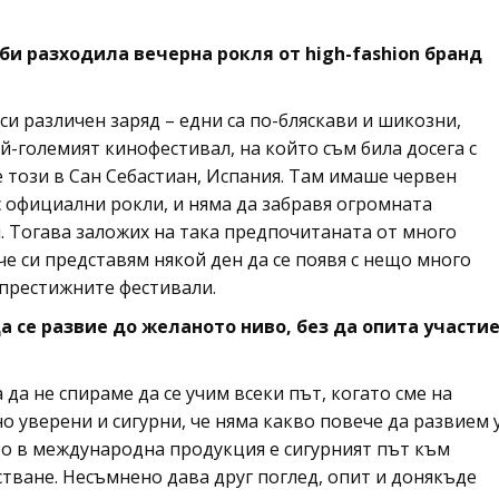
би разходила вечерна рокля от high-fashion бранд
си различен заряд – едни са по-бляскави и шикозни,
ай-големият кинофестивал, на който съм била досега с
е този в Сан Себастиан, Испания. Там имаше червен
с официални рокли, и няма да забравя огромната
. Тогава заложих на така предпочитаната от много
 че си представям някой ден да се появя с нещо много
 престижните фестивали.
а се развие до желаното ниво, без да опита участи
 да не спираме да се учим всеки път, когато сме на
о уверени и сигурни, че няма какво повече да развием 
ието в международна продукция е сигурният път към
тване. Несъмнено дава друг поглед, опит и донякъде