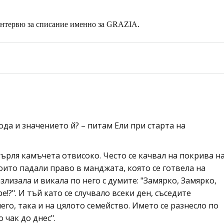
 интервю за списание именно за GRAZIA.
да и значението й? – питам Ели при старта на
ърля камъчета отвисоко. Често се качвал на покрива н
ито падали право в манджата, която се готвела на
злизала и викала по него с думите: "Замярко, Замярко,
!?". И тъй като се случвало всеки ден, съседите
его, така и на цялото семейство. Името се разнесло по
о чак до днес".