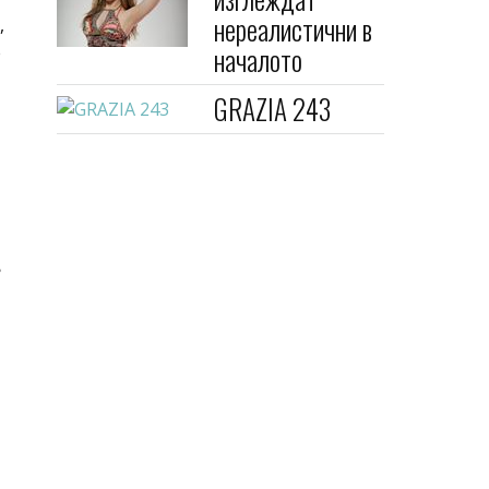
нереалистични в
,
началото
е
GRAZIA 243
?