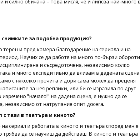
ки и силно обичана – това мисля, че й липсва най-много 
и снимките за подобна продукция?
а терен и пред камера благодарение на сериала и на
период. Научих се да работя на много по-бързи обороти
 дисциплинирана и съсредоточена, независимо колко
така и много експедитивно да влизам в дадената сцена
 само с няколко прочита и дори сама можех да преценя
написаните за нея реплики, или би се изразила по друг
 изречено "начало!" на дадена сцена, е нужно да се
, независимо от натрупания опит досега.
 с тази в театъра и киното?
на сериал и работата в киното и театъра според мен е
о трябва да се научиш да действаш. В киното и театъра