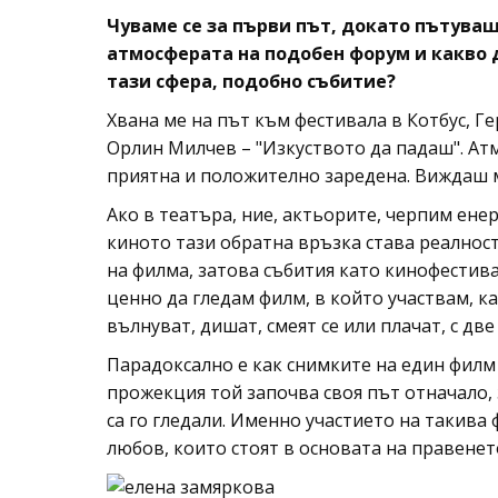
Чуваме се за първи път, докато пътува
атмосферата на подобен форум и какво д
тази сфера, подобно събитие?
Хвана ме на път към фестивала в Котбус, Г
Орлин Милчев – "Изкуството да падаш". Ат
приятна и положително заредена. Виждаш м
Ако в театъра, ние, актьорите, черпим ене
киното тази обратна връзка става реалнос
на филма, затова събития като кинофестива
ценно да гледам филм, в който участвам, ка
вълнуват, дишат, смеят се или плачат, с две
Парадоксално е как снимките на един филм 
прожекция той започва своя път отначало, 
са го гледали. Именно участието на такива
любов, които стоят в основата на правенет