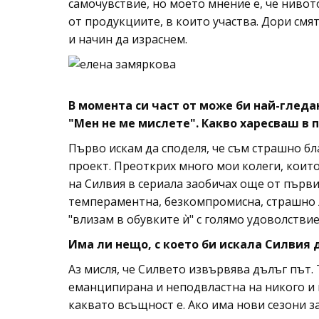
самочувствие, но моето мнение е, че нивото
от продукциите, в които участва. Дори смят
и начин да израснем.
В момента си част от може би най-гледа
"Мен не ме мислете". Какво харесваш в 
Първо искам да споделя, че съм страшно бла
проект. Преоткрих много мои колеги, които
на Силвия в сериала заобичах още от първия
темпераментна, безкомпромисна, страшно л
"влизам в обувките ѝ" с голямо удоволствие
Има ли нещо, с което би искала Силвия д
Аз мисля, че Силвето извървява дълъг път. 
еманципирана и неподвластна на никого и 
каквато всъщност е. Ако има нови сезони з