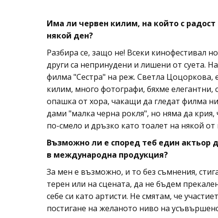
Има ли червен килим, на който с радост 
някой ден?
Разбира се, защо не! Всеки кинофестивал но
други са непринудени и лишени от суета. Н
филма "Сестра" на реж. Светла Цоцоркова, 
килим, много фотографи, бяхме елегантни, 
опашка от хора, чакащи да гледат филма ни
дами "малка черна рокля", но няма да крия,
по-смело и дръзко като тоалет на някой от
Възможно ли е според теб един актьор д
в международна продукция?
За мен е възможно, и то без съмнения, стига
терен или на сцената, да не бъдем прекален
себе си като артисти. Не смятам, че участ
постигане на желаното ниво на усъвършенс