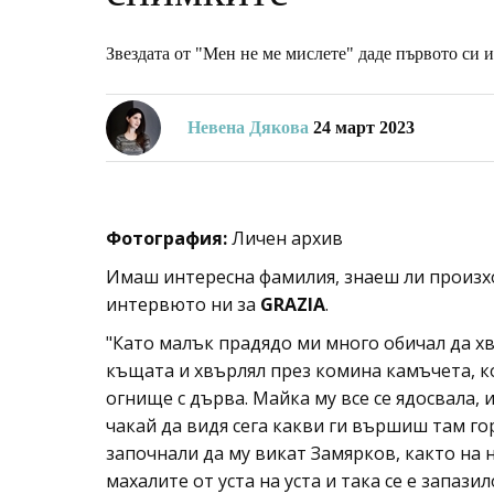
Звездата от "Мен не ме мислете" даде първото си
Невена Дякова
24 март 2023
Фотография:
Личен архив
Имаш интересна фамилия, знаеш ли произхо
интервюто ни за
GRAZIA
.
"Като малък прадядо ми много обичал да хв
къщата и хвърлял през комина камъчета, ко
огнище с дърва. Майка му все се ядосвала, и
чакай да видя сега какви ги вършиш там горе
започнали да му викат Замярков, както на н
махалите от уста на уста и така се е запазил