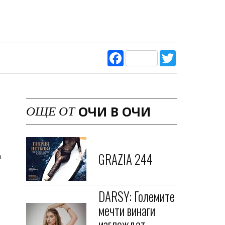
Facebook
Twitter
ОЧИ В ОЧИ
ОЩЕ ОТ
GRAZIA 244
а
DARSY: Големите
мечти винаги
изглеждат