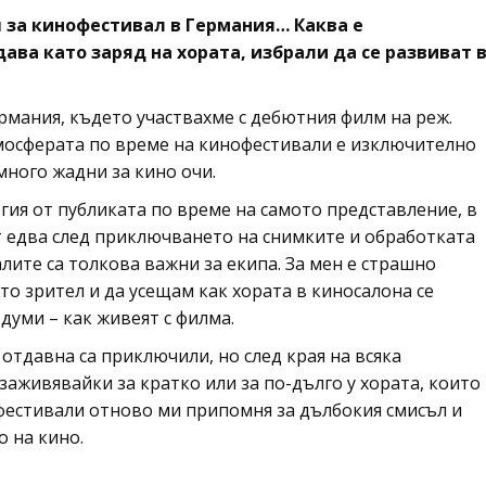
ш за кинофестивал в Германия… Каква е
ава като заряд на хората, избрали да се развиват 
ермания, където участвахме с дебютния филм на реж.
мосферата по време на кинофестивали е изключително
ного жадни за кино очи.
ргия от публиката по време на самото представление, в
т едва след приключването на снимките и обработката
лите са толкова важни за екипа. За мен е страшно
то зрител и да усещам как хората в киносалона се
 думи – как живеят с филма.
отдавна са приключили, но след края на всяка
заживявайки за кратко или за по-дълго у хората, които
 фестивали отново ми припомня за дълбокия смисъл и
о на кино.