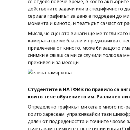
се отделя повече време, в което актьорите 
действените задачи или в специфичното дв
сериала графикът за деня е подреден до ми
момента и киното, и театърът са част от р
Мисля, че сцената винаги ще ме тегли като 
камерата ще ме блазни и предизвиква с нео
привлечена от киното, може би защото има
снимки е сякаш са ми се случили толкова м
преживея и за месеци.
Студентите в НАТФИЗ по правило са анга
които тече обучението им. Различен ли 
Определено графикът ми сега е много по-ра
които харесвам, упражнявайки тази шизофре
далеч от подредеността и точните часове за
съчетавам снимките с репетиции извън Соф