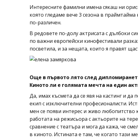
Интересните фамилни имена сякаш ни орисва
която гледаме вече 3 сезона в праймтайма 
по-различен.
В редовете по-долу актрисата с дълбоки си
по важни европейски кинофестивали разказа
посветила, и за нещата, които я правят ща
Още в първото лято след дипломиранет
Киното ли е голямата мечта на един акть
Да, имах късмета да се явя на кастинг и да
екип с изключителни професионалисти. Ист
мен се появи интерес и живо любопитство 
работата на режисьора с актьорите на тере
сравнение с театъра и мога да кажа, че сме
в киното. Истината е там, че когато тази ме