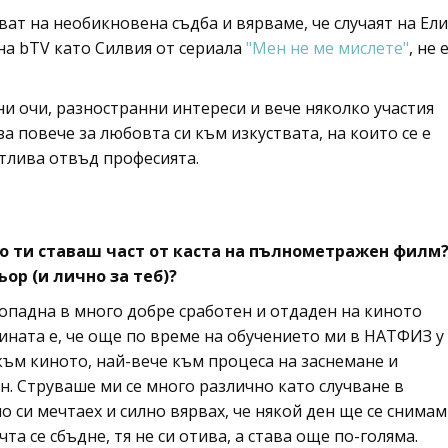
т на необикновена съдба и вярваме, че случаят на Ели
на bTV като Силвия от сериала
"Мен не ме мислете"
, не 
ни очи, разностранни интереси и вече няколко участия
 повече за любовта си към изкуствата, на които се е
стлива отвъд професията.
о ти ставаш част от каста на пълнометражен филм
ор (и лично за теб)?
 попадна в много добре сработен и отдаден на киното
ината е, че още по време на обучението ми в НАТФИЗ у
към киното, най-вече към процеса на заснемане и
н. Струваше ми се много различно като случване в
ло си мечтаех и силно вярвах, че някой ден ще се снимам
чта се сбъдне, тя не си отива, а става още по-голяма.