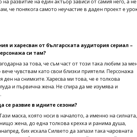
 на развитие на един актьор зависи от самия него, а не
ам, че понякога самото неучастие в даден проект е уро
ния и харесван от българската аудитория сериал –
персонажа си там?
годарна за това, че съм част от този така любим за ме
 вече чувствам като свои близки приятели. Персонажа
 ден на снимките. Харесва ми това, че е толкова
уда и първична жена. Не спира да ме изумява и
.
а се развие в идните сезони?
Тази маска, която носи в началото, а именно на силната,
нищо жена, до една толкова крехка и ранима душа,
анапред, бих искала Силвето да запази така чаровната