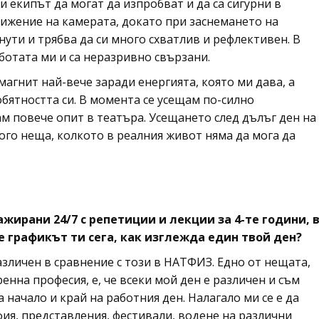
и екипът да могат да изпробват и да са сигурни в
ижение на камерата, докато при заснемането на
нути и трябва да си много схватлив и рефлективен. В
аботата ми и са неразривно свързани.
магнит най-вече заради енергията, която ми дава, а
бятността си. В момента се усещам по-силно
м повече опит в театъра. Усещането след дълъг ден на
ного неща, колкото в реалния живот няма да мога да
жирани 24/7 с репетиции и лекции за 4-те години, 
е графикът ти сега, как изглежда един твой ден?
зличен в сравнение с този в НАТФИЗ. Едно от нещата,
нна професия, е, че всеки мой ден е различен и съм
 начало и край на работния ден. Налагало ми се е да
ия, представления, фестивали, водене на различни