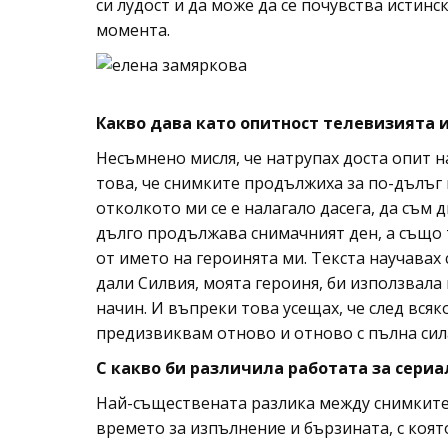
си лудост и да може да се почувства истинс
момента.
Какво дава като опитност телевизията 
Несъмнено мисля, че натрупах доста опит н
това, че снимките продължиха за по-дълъг 
отколкото ми се е налагало дасега, да съм
дълго продължава снимачният ден, а също 
от името на героинята ми. Текста научавах
дали Силвия, моята героиня, би използвала 
начин. И въпреки това усещах, че след всяко
предизвиквам отново и отново с пълна сила
С какво би различила работата за сериал
Най-съществената разлика между снимките 
времето за изпълнение и бързината, с коят