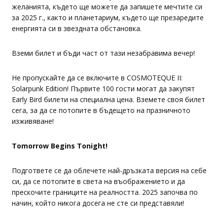
желанията, където ще можете да запишете мечтите си
за 2025 г., както и планетариум, където ще презаредите
енергията си в звездната обстановка.
Вземи билет и бъди част от тази незабравима вечер!
Не пропускайте да се включите в COSMOTEQUE II:
Solarpunk Edition! Първите 100 гости могат да закупят
Early Bird билети на специална цена. Вземете своя билет
сега, за да се потопите в бъдещето на празничното
изживяване!
Tomorrow Begins Tonight!
Подгответе се да облечете най-дръзката версия на себе
си, да се потопите в света на въображението и да
прескочите границите на реалността. 2025 започва по
начин, който никога досега не сте си представяли!