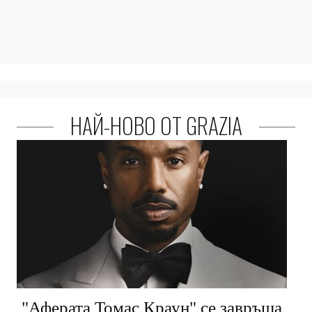
НАЙ-НОВО ОТ GRAZIA
"Аферата Томас Краун" се завръща