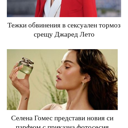
Тежки обвинения в сексуален тормоз
срещу Джаред Лето
Селена Гомес представи новия си
парфюм с приказна фотосесия