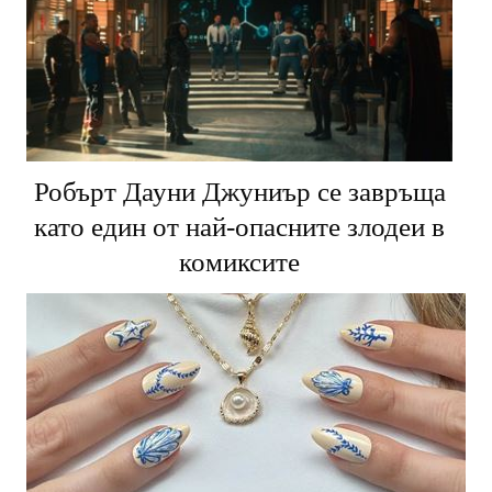
Робърт Дауни Джуниър се завръща
като един от най-опасните злодеи в
комиксите