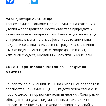
На 31 декември Go Guide ще
трансформира "Топлоцентрала" в уникална соларпънк
утопия – пространство, което съчетава природата и
технологиите в съвършенство. Тази специална нощ ще
ви пренесе в магична атмосфера, където дигитални
водопади се сливат с имерсивни градини, а светлинни
пътеки водят към звездите. Добре дошли в свят,
изпълнен с чудеса, иновации и неочаквани изненади!
COSMOTEQUE II: Solarpunk Edition – Градът на
мечтите
Забравете за обичайния начин на живот и се потопете в
реалността на COSMOTEQUE II, където всяка стена е не
просто декор, а портал към нови измерения. Холограмни
облаци ще танцуват над главите ви, а кристалните
панели ще се преплитат с жива зеленина, създавайки