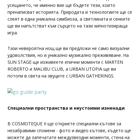
усещането, че именно вие ще бъдете тези, които
пренаписват историята. Природата и технологиите ще се
слеят в една уникална симбиоза, а светлината и сенките
ще ви напътстват към сърцето на тази хипнотизираща
игра.
Тази невероятна нощ ще ви предложи не само визуални
удоволствия, но и уникално музикално преживяване. На
SUN STAGE ще изживеете епични моменти с MARTEN
ROBERTO и MALIBU CLUB, а URBAN UTOPIA ще ви
потопи в света на звуците с URBAN GATHERINGS.
Специални пространства и неустоими изненади
В COSMOTEQUE II ще откриете специални кътове за
незабравими спомени - фото и видео кътове, където ще
можете да запечатате междузвездни моменти, стена на