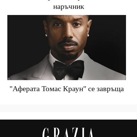
наръчник
"Аферата Томас Краун" се завръща