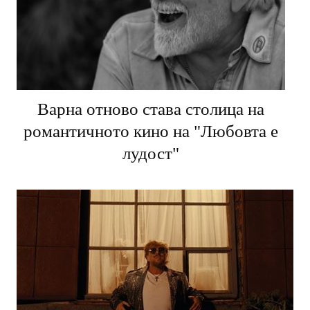
Варна отново става столица на
романтичното кино на "Любовта е
лудост"