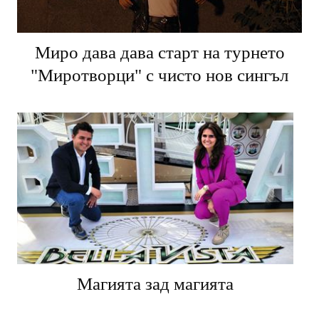
Миро дава дава старт на турнето
"Миротворци" с чисто нов сингъл
Магията зад магията