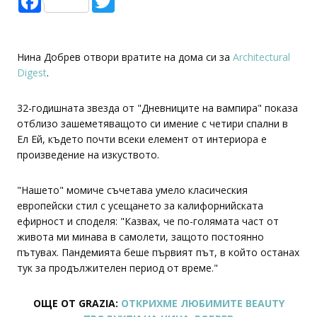
Нина Добрев отвори вратите на дома си за
Architectural
Digest
.
32-годишната звезда от "Дневниците на вампира" показа
отблизо зашеметяващото си имение с четири спални в
Ел Ей, където почти всеки елемент от интериора е
произведение на изкуството.
"Нашето" момиче съчетава умело класическия
европейски стил с усещането за калифорнийската
ефирност и споделя: "Казвах, че по-голямата част от
живота ми минава в самолети, защото постоянно
пътувах. Пандемията беше първият път, в който останах
тук за продължителен период от време."
ОЩЕ ОТ GRAZIA:
ОТКРИХМЕ ЛЮБИМИТЕ BEAUTY