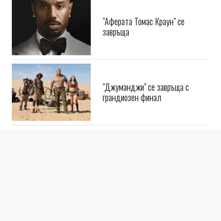
"Аферата Томас Краун" се
завръща
"Джуманджи" се завръща с
грандиозен финал