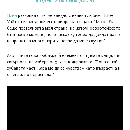
ПРОДУКТИ НА НИНА ДОБРЕВ
Нина
разкрива още, че заедно с нейния любим - Шон
Уайт са изрисували екстериора на къщата. "Може би
беше пестеливата моя страна, на източноевропейското
българско момиче, но не исках куп хора да дойдат да го
направят за много пари, а после да ми е скучно."
Ако я питате за любимия ѝ елемент от цялата къща, със
сигурност ще избере рафта с подправките. "Това е най-
хубавата част. Кара ме да се чувствам като възрастна и
официално пораснала."