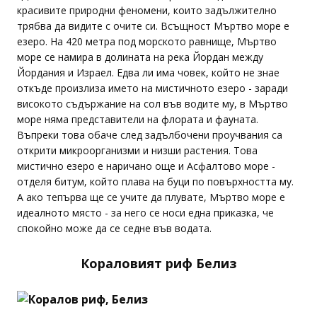
красивите природни феномени, които задължително
трябва да видите с очите си. Всъщност Мъртво море е
езеро. На 420 метра под морското равнище, Мъртво
море се намира в долината на река Йордан между
Йордания и Израел. Едва ли има човек, който не знае
откъде произлиза името на мистичното езеро - заради
високото съдържание на сол във водите му, в Мъртво
море няма представители на флората и фауната.
Въпреки това обаче след задълбочени проучвания са
открити микроорганизми и низши растения. Това
мистично езеро е наричано още и Асфалтово море -
отделя битум, който плава на буци по повърхността му.
А ако тепърва ще се учите да плувате, Мъртво море е
идеалното място - за него се носи една приказка, че
спокойно може да се седне във водата.
Кораловият риф Белиз