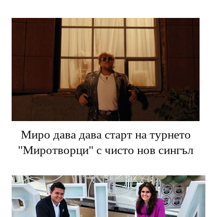
Миро дава дава старт на турнето
"Миротворци" с чисто нов сингъл