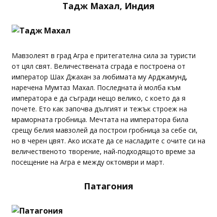
Тадж Махал, Индия
Мавзолеят в град Агра е притегателна сила за туристи
от цял свят. Величествената сграда е построена от
император Шах Джахан за любимата му Арджамунд,
наречена Мумтаз Махал. Последната ѝ молба към
императора е да съгради нещо велико, с което да я
почете. Ето как започва дългият и тежък строеж на
мраморната гробница. Мечтата на императора била
срещу белия мавзолей да построи гробница за себе си,
но в черен цвят. Ако искате да се насладите с очите си на
величественото творение, най-подходящото време за
посещение на Агра е между октомври и март.
Патагония