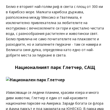
Белиз е вторият най-голям риф в света с площ от 300 км
в Карибско море. Малката карибска държава,
разположена между Мексико и Гватемала, е
изключително привлекателна за любителите на
екотуризма с вечнозелените си гори и кристално чистата
вода, с разнообразния растителен и животински свят.
Белиз привлича не само почитателите на плажовете и
разходките, но и запалените гмуркачи - там се намира и
Великата синя дупка, определяна като едно от най-
добрите места за гмуркане в света.
Националният парк Глетчер, САЩ
Извисяващи се ледени планини, красиви езера и много
диви животни, Глетчер е един от най-красивите
национални паркове на Америка. Заради богата си флора
и фауна паркът е под закрилата на ЮНЕСКО. В парка има