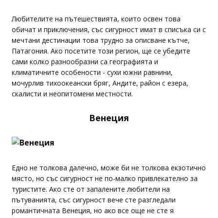
Любителите на пътешествията, които освен това
обичат и приключения, със сигурност имат в списъка си с
мечтани дестинации това трудно за описване кътче,
Патагония. Ако посетите този регион, ще се убедите
сами колко разнообразни са географията и
климатичните особености - сухи южни равнини,
мочурлив тихоокеански бряг, Андите, район с езера,
скалисти и неопитомени местности.
Венеция
Едно не толкова далечно, може би не толкова екзотично
място, но със сигурност не по-малко привлекателно за
туристите. Ако сте от запалените любители на
пътуванията, със сигурност вече сте разгледали
романтичната Венеция, но ако все още не сте я