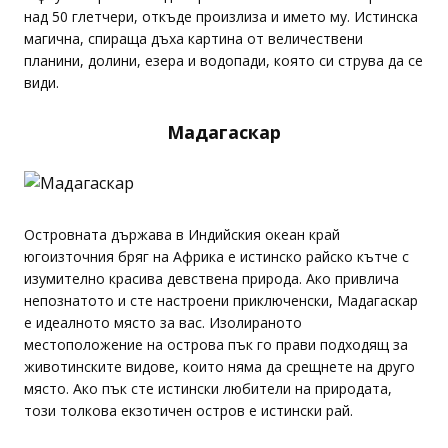
над 50 глетчери, откъде произлиза и името му. Истинска
магична, спираща дъха картина от величествени
планини, долини, езера и водопади, която си струва да се
види.
Мадагаскар
Островната държава в Индийския океан край
югоизточния бряг на Африка е истинско райско кътче с
изумително красива девствена природа. Ако привлича
непознатото и сте настроени приключенски, Мадагаскар
е идеалното място за вас. Изолираното
местоположение на острова пък го прави подходящ за
животинските видове, които няма да срещнете на друго
място. Ако пък сте истински любители на природата,
този толкова екзотичен остров е истински рай.