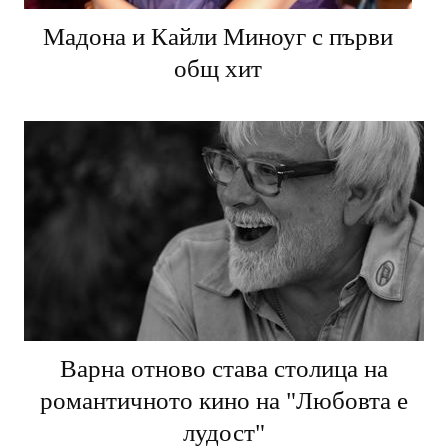
Мадона и Кайли Миноуг с първи
общ хит
Варна отново става столица на
романтичното кино на "Любовта е
лудост"