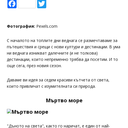
Facebook
Twitter
Фотография:
Pexels.com
С началото на топлите дни веднага се размечтаваме за
пътешествия и срещи с нови култури и дестинации. В ума
ни веднага изникват далечните (и не толкова)
дестинации, които непременно трябва да посетим. И то
още сега, през новия сезон.
Даваме ви идея за седем красиви кътчета от света,
които привличат с изумителната си природа.
М
ъртво
море
"Дъното на света", както го наричат, е един от най-