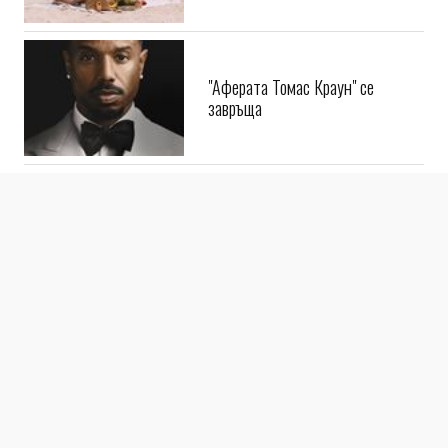
"Аферата Томас Краун" се
завръща