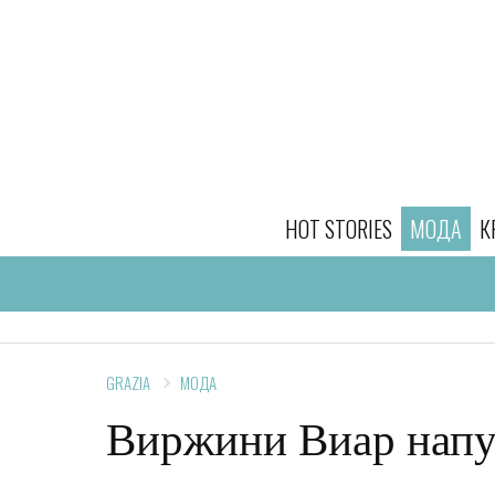
HOT STORIES
МОДА
К
GRAZIA
МОДА
Виржини Виар напу