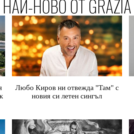
НАЙ-НОВО ОТ GRAZIA
я
Любо Киров ни отвежда "Там" с
к
новия си летен сингъл