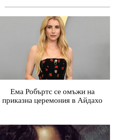
Ема Робъртс се омъжи на
приказна церемония в Айдахо