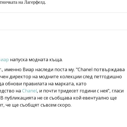
стничката на Лагерфелд.
Виар
напуска модната къща.
г., именно Виар наследи поста му. "Chanel потвърждава
ичен директор на модните колекции след петгодишно
 да обнови правилата на марката, като
едство на
Chanel
, и почти тридесет години с нея", гласи
В публикацията не се съобщава кой евентуално ще
ят, че ще съобщят съвсем скоро.