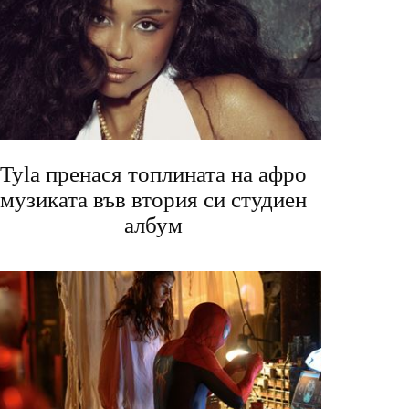
Tyla пренася топлината на афро
музиката във втория си студиен
албум