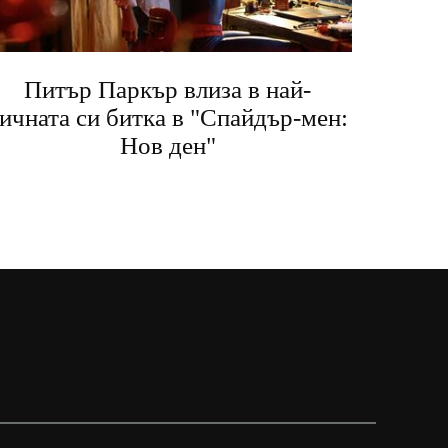
Питър Паркър влиза в най-
ичната си битка в "Спайдър-мен:
Нов ден"