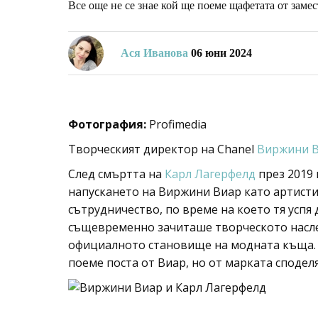
Все още не се знае кой ще поеме щафетата от заме
Ася Иванова
06 юни 2024
Фотография:
Profimedia
Творческият директор на Chanel
Виржини 
След смъртта на
Карл Лагерфелд
през 2019 
напускането на Виржини Виар като артист
сътрудничество, по време на което тя успя
същевременно зачиташе творческото насл
официалното становище на модната къща. 
поеме поста от Виар, но от марката сподел