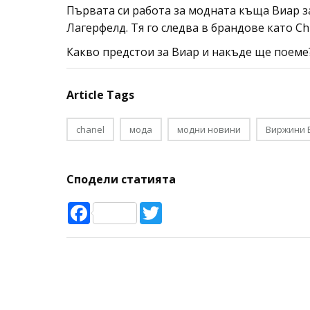
Първата си работа за модната къща Виар за
Лагерфелд. Тя го следва в брандове като Chl
Какво предстои за Виар и накъде ще поеме
Article Tags
chanel
мода
модни новини
Виржини 
Сподели статията
Facebook
Twitter