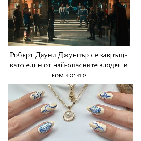
Робърт Дауни Джуниър се завръща
като един от най-опасните злодеи в
комиксите