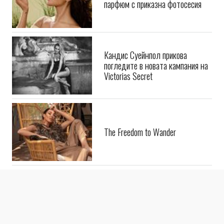
Селена Гомес представи новия си
парфюм с приказна фотосесия
Кандис Суейнпол прикова
погледите в новата кампания на
Victorias Secret
The Freedom to Wander