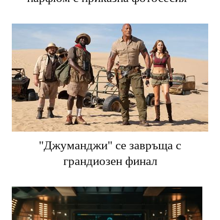
парфюм с приказна фотосесия
"Джуманджи" се завръща с
грандиозен финал