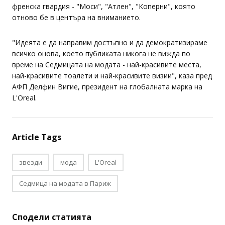
мини рокля. Всички модели носеха творения на младата
френска гвардия - "Моси", "Атлен", "Коперни", която
отново бе в центъра на вниманието.
"Идеята е да направим достъпно и да демократизираме
всичко онова, което публиката никога не вижда по
време на Седмицата на модата - най-красивите места,
най-красивите тоалети и най-красивите визии", каза пред
АФП Делфин Вигие, президент на глобалната марка на
L'Oreal.
Article Tags
звезди
мода
L'Oreal
Седмица на модата в Париж