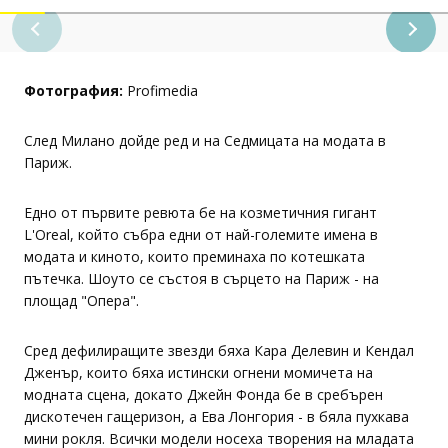
Фотография:
Profimedia
След Милано дойде ред и на Седмицата на модата в
Париж.
Едно от първите ревюта бе на козметичния гигант
L'Oreal, който събра едни от най-големите имена в
модата и киното, които преминаха по котешката
пътечка. Шоуто се състоя в сърцето на Париж - на
площад "Опера".
Сред дефилиращите звезди бяха Кара Делевин и Кендал
Дженър, които бяха истински огнени момичета на
модната сцена, докато Джейн Фонда бе в сребърен
дискотечен гащеризон, а Ева Лонгория - в бяла пухкава