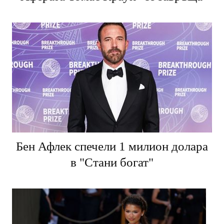
"Аферата Томас Краун" се завръща
Бен Афлек спечели 1 милион долара
в "Стани богат"