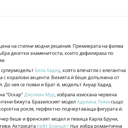
цена на стилни модни решения. Премиерата на филма
ъбра десетки знаменитости, които дефилираха по
ии.
е супермоделът
Бела Хадид
, която впечатли с елегантна
на с коралови акценти. Визията ѝ беше допълнена от
. До нея се появи и брат ѝ, моделът Ануар Хадид.
на "Оскар"
Джулиан Мур
, избрала изискана червена
нтени бижута. Бразилският модел
Адриана Лима
също
корсетна рокля, перфектно подчертаваща фигурата ѝ.
ечер беше и френският модел и певица Карла Бруни,
отиви. Актрисата
Кейт Бланшет
пък избра романтична