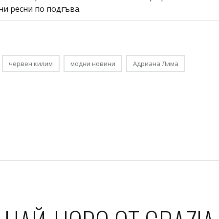
ни ресни по подгъва.
червен килим
модни новини
Адриана Лима