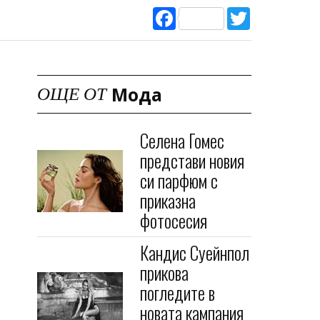
Facebook
Twitter
Мода
ОЩЕ ОТ
Селена Гомес
представи новия
си парфюм с
приказна
фотосесия
Кандис Суейнпол
прикова
погледите в
новата кампания