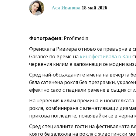
Ася Иванова
18 май 2026
Фотография:
Profimedia
Френската Ривиера отново се превърна в с
Garance по време на
кинофестивала в Кан
с
червения килим в запомнящи се модни виз
Сред най-обсъжданите имена на вечерта б
бяла сатенена рокля без презрамки, украсе
ефектно сако с паднали рамене в същия стил
На червения килим премина и носителката 
рокля, комбинирана с впечатляващи диама
прикова погледите, появявайки се в черна 
Сред специалните гости на фестивалната в
която бе заложла на рокля с животински м