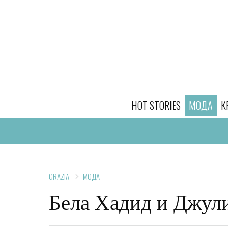
HOT STORIES
МОДА
К
GRAZIA
МОДА
Бела Хадид и Джули