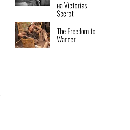
на Victorias
Secret
The Freedom to
Wander