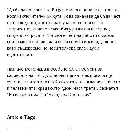
"Да бъда посланик на Bulgari е много повече от това да
нося изключителни бижута. Това означава да бъда част
от наследство, което празнува смелото женско
творчество, където всяко бижу разказва история",
споделя актрисата. "За мен е чест да работя с марка,
която ми позволява да изразя своята индивидуалност,
като същевременно носи толкова силен дух и
идентичност."
Назначението идва в особено силен момент за
кариерата на Пю. До края на годината актрисата ще
участва в няколко от най-очакваните заглавия в киното
и телевизията, сред които "Дюн: Част трета", сериалът
"На изток от рая" и "Avengers: Doomsday".
Article Tags