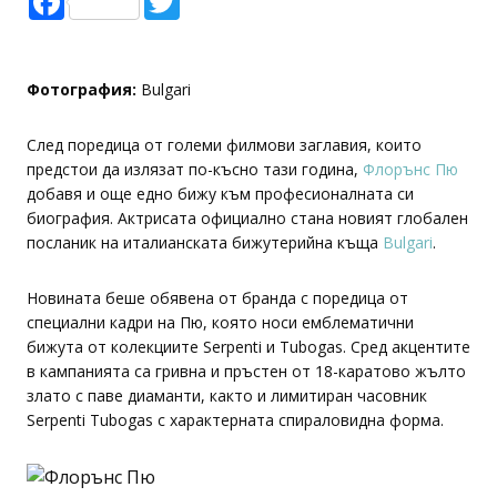
Фотография:
Bulgari
След поредица от големи филмови заглавия, които
предстои да излязат по-късно тази година,
Флорънс Пю
добавя и още едно бижу към професионалната си
биография. Актрисата официално стана новият глобален
посланик на италианската бижутерийна къща
Bulgari
.
Новината беше обявена от бранда с поредица от
специални кадри на Пю, която носи емблематични
бижута от колекциите Serpenti и Tubogas. Сред акцентите
в кампанията са гривна и пръстен от 18-каратово жълто
злато с паве диаманти, както и лимитиран часовник
Serpenti Tubogas с характерната спираловидна форма.