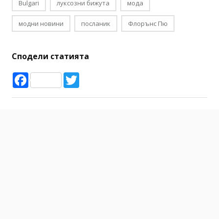
Bulgari
луксозни бижута
мода
модни новини
посланик
Флорънс Пю
Сподели статията
Facebook
Twitter