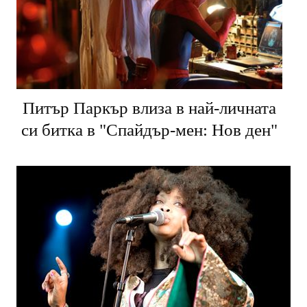
Питър Паркър влиза в най-личната
си битка в "Спайдър-мен: Нов ден"