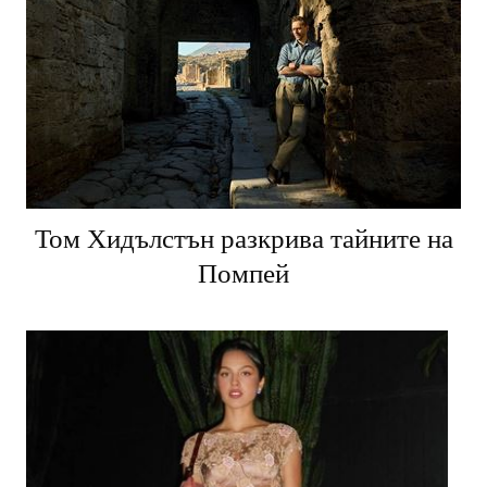
Том Хидълстън разкрива тайните на
Помпей