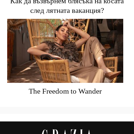
Как да възвърнем блясъка на косата
след лятната ваканция?
The Freedom to Wander