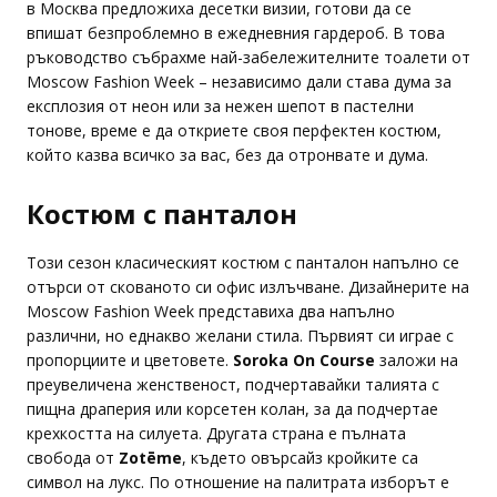
в Москва предложиха десетки визии, готови да се
впишат безпроблемно в ежедневния гардероб. В това
ръководство събрахме най-забележителните тоалети от
Moscow Fashion Week – независимо дали става дума за
експлозия от неон или за нежен шепот в пастелни
тонове, време е да откриете своя перфектен костюм,
който казва всичко за вас, без да отронвате и дума.
Костюм с панталон
Този сезон класическият костюм с панталон напълно се
отърси от скованото си офис излъчване. Дизайнерите на
Moscow Fashion Week представиха два напълно
различни, но еднакво желани стила. Първият си играе с
пропорциите и цветовете.
Soroka On Course
заложи на
преувеличена женственост, подчертавайки талията с
пищна драперия или корсетен колан, за да подчертае
крехкостта на силуета. Другата страна е пълната
свобода от
Zotēme
, където овърсайз кройките са
символ на лукс. По отношение на палитрата изборът е