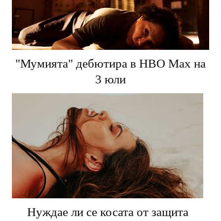
"Мумията" дебютира в HBO Max на
3 юли
Нуждае ли се косата от защита