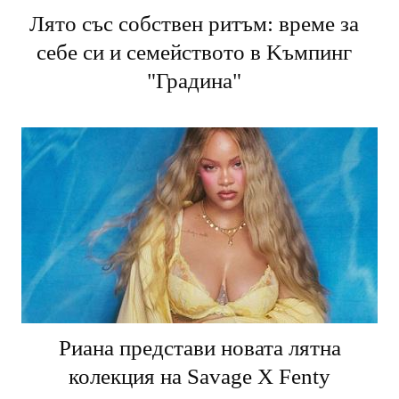
Лято със собствен ритъм: време за
себе си и семейството в Kъмпинг
"Градина"
Риана представи новата лятна
колекция на Savage X Fenty