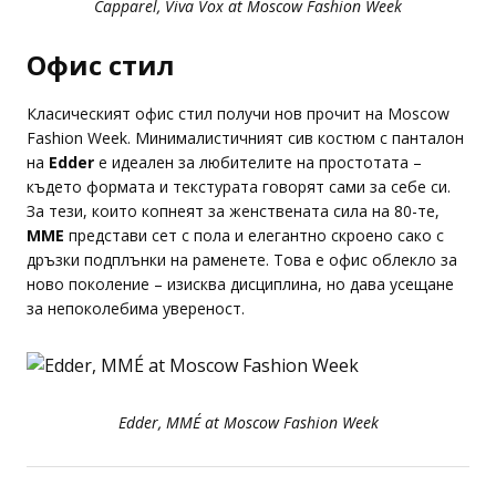
Capparel, Viva Vox at Moscow Fashion Week
Офис стил
Класическият офис стил получи нов прочит на Moscow
Fashion Week. Минималистичният сив костюм с панталон
на
Edder
е идеален за любителите на простотата –
където формата и текстурата говорят сами за себе си.
За тези, които копнеят за женствената сила на 80-те,
MME
представи сет с пола и елегантно скроено сако с
дръзки подплънки на раменете. Това е офис облекло за
ново поколение – изисква дисциплина, но дава усещане
за непоколебима увереност.
Edder, MMÉ at Moscow Fashion Week