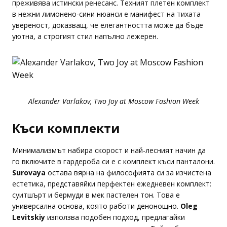
преживява истински ренесанс. Техният плетен комплект
в нежни лимонено-сини нюанси е манифест на тихата
увереност, доказващ, че елегантността може да бъде
уютна, а строгият стил напълно лежерен.
Alexander Varlakov, Two Joy at Moscow Fashion Week
Къси комплекти
Минимализмът набира скорост и най-лесният начин да
го включите в гардероба си е с комплект къси панталони.
Surovaya
остава вярна на философията си за изчистена
естетика, представяйки перфектен ежедневен комплект:
суитшърт и бермуди в мек пастелен тон. Това е
универсална основа, която работи денонощно.
Oleg
Levitskiy
използва подобен подход, предлагайки