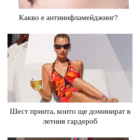
Какво е антиинфламейджинг?
Шест принта, които ще доминират в
летния гардероб