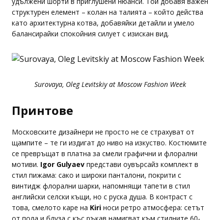
удължени шорти в приглушени нюанси. Той добавя важен
структурен елемент – колан на талията – който действа
като архитектурна котва, добавяйки детайли и умело
балансирайки спокойния силует с изискан вид.
Surovaya, Oleg Levitskiy at Moscow Fashion Week
Принтове
Московските дизайнери не просто не се страхуват от
щампите – те ги издигат до ниво на изкуство. Костюмите
се превръщат в платна за смели графични и флорални
мотиви.
Igor Gulyaev
представи оувърсайз комплект в
стил пижама: сако и широки панталони, покрити с
винтидж флорални шарки, напомнящи тапети в стил
английски селски къщи, но с руска душа. В контраст с
това, смелото каре на
Kiri
носи ретро атмосфера: сетът
от пола и блуза с къс ръкав намигват към стилните 60-