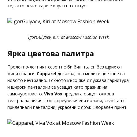
те, като всяко каре е израз на статус.
IgorGulyaev, Kiri at Moscow Fashion Week
Ярка цветова палитра
Пролетно-летният сезон не би бил пълен без щрих от
живи нюанси.
Capparel
доказва, че смелите цветове са
новото неутрално. Тяхното късо яке с пухкава гарнитура
и широки панталони се усещат като празник на
самочувствието.
Viva Vox
предлага също толкова
театрална визия: топ с преувеличени волани, съчетан с
прилепнали панталони, украсени с ярък флорален принт.