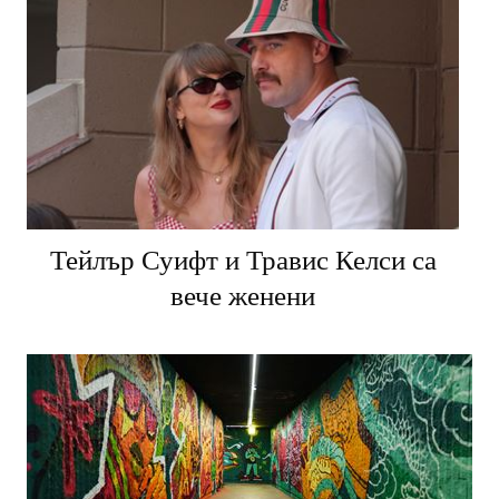
Тейлър Суифт и Травис Келси са
вече женени