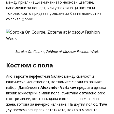
между привличащи вниманието неонови цветове,
напомнящи за поп арт, или успокояващи пастелни
тонове, които придават усещане за безтегловност на
смелите форми.
Soroka On Course, Zotēme at Moscow Fashion Week
Костюм с пола
Ако търсите перфектния баланс между смелост и
класическа женственост, костюмите с поли са вашият
избор. Дизайнерът
Alexander Varlakov
предлага дръзка
визия: асиметрична мини пола, съчетана с вталено сако
с остри линии, която създава излъчване на фатална
жена, готова за вечерно излизане. На другия полюс,
Two
Joy
преосмисля препи естетиката, която в момента