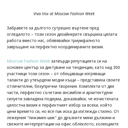
Viva Vox at Moscow Fashion Week
Забравете за дългото сутрешно въртене пред
огледалото – този сезон дизайнерите свършиха цялата
работа вместо нас, обявявайки триумфалното
завръщане на перфектно координираните визии.
Moscow Fashion Week
затвърди репутацията си на
основен център за диктуване на тенденции, като над 300
участници този сезон – от обещаващи изгряващи
таланти до утвърдени модни къщи – представиха своите
отличителни, безупречни творения. Комплекти от две
части, перфектно съчетани ансамбли и архитектурни
силуети завладяха подиума, доказвайки, че изчистената
цялостна визия е перфектният избор за всеки, който
цени времето си, но все пак иска да изглежда стилно. От
лежерния "пижамен шик" до дръзките мини дължини и
свежите интерпретации на офис облеклото, колекциите