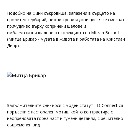
Подобно на фини съкровища, запазени в сърцето на
пролетен хербарий, нежни треви и диви цветя се смесват
причудливо върху копринени шалове и
емблематични шалове от колекцията на Mitzah Bricard
(Митца Брикар - музата в живота и работата на Кристиан
Диор).
Задължителните сникърси с моден статут - D-Connect са
поръсени с пасторален мотив, който контрастира с
неопреновата горна част и гумени детайли, с решително
съвременен вид.