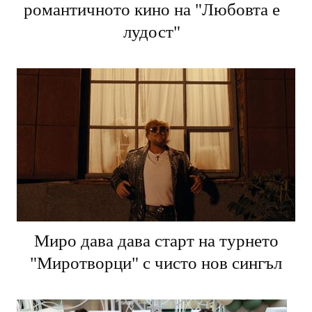
романтичното кино на "Любовта е
лудост"
Миро дава дава старт на турнето
"Миротворци" с чисто нов сингъл