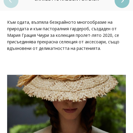
Към одата, възпяла безкрайното многообразие на
природата и към пасторалния гардероб, създаден от
Мария Грация Чиури за колекция пролет-лято 2020, се
присъединява прекрасна селекция от аксесоари, също
вдъхновени от деликатността на растенията.