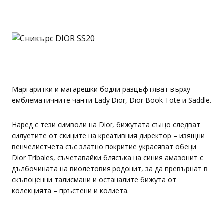
Маргаритки и магарешки бодли разцъфтяват върху
емблематичните чанти Lady Dior, Dior Book Tote и Saddle.
Наред с тези символи на Dior, бижутата също следват
силуетите от скиците на креативния директор – изящни
венчелистчета със златно покритие украсяват обеци
Dior Tribales, съчетавайки блясъка на синия амазонит с
дълбочината на виолетовия родонит, за да превърнат в
скъпоценни талисмани и останалите бижута от
колекцията – пръстени и колиета.