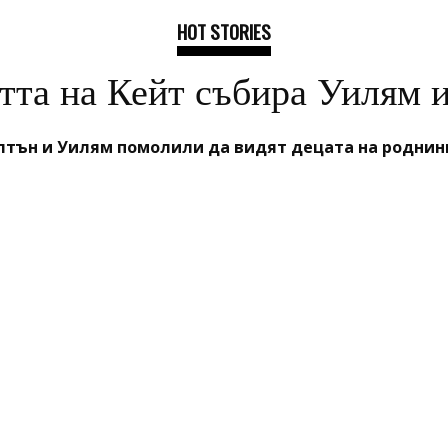
HOT STORIES
тта на Кейт събира Уилям 
тън и Уилям помолили да видят децата на роднини