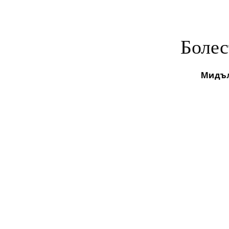
Болес
Мидъл