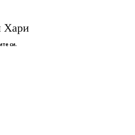
и Хари
те си.