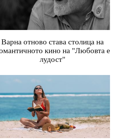
Варна отново става столица на
омантичното кино на "Любовта е
лудост"