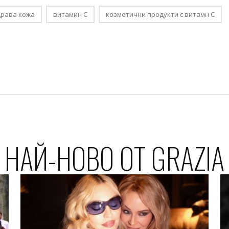
драва кожа
витамин С
козметични продукти с витамн С
НАЙ-НОВО ОТ GRAZIA