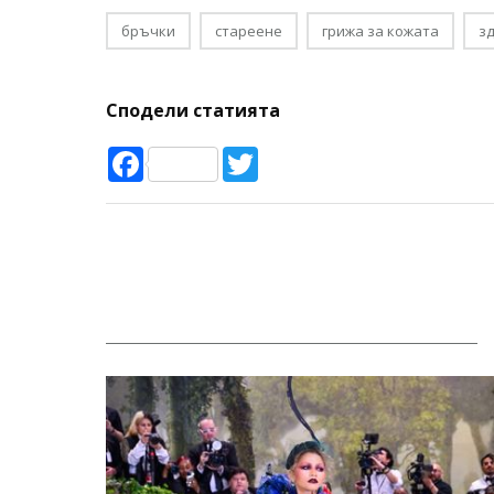
бръчки
стареене
грижа за кожата
з
Сподели статията
Facebook
Twitter