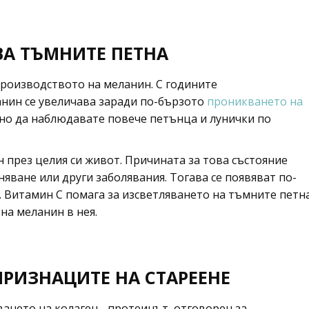
ВА ТЪМНИТЕ ПЕТНА
роизводството на меланин. С годините
анин се увеличава заради по-бързото
проникването на
лно да наблюдавате повече петънца и лунички по
н през целия си живот. Причината за това състояние
яване или други заболявания. Тогава се появяват по-
. Витамин C помага за изсветляването на тъмните петн
на меланин в нея.
ПРИЗНАЦИТЕ НА СТАРЕЕНЕ
ането на колаген - протеинът, отговорен за