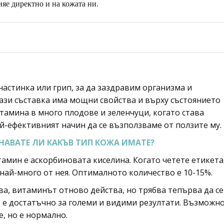
яе директно и на кожата ни.
астинка или грип, за да заздравим организма и
 тази съставка има мощни свойства и върху състоянието
тамина в много плодове и зеленчуци, когато става
ай-ефективният начин да се възползваме от ползите му.
НАВАТЕ ЛИ КАКЪВ ТИП КОЖА ИМАТЕ?
амин е аскорбиновата киселина. Когато четете етикета
ай-много от нея. Оптималното количество е 10-15%.
ва, витаминът отново действа, но трябва тепърва да се
е е достатъчно за големи и видими резултати. Възможн
, но е нормално.