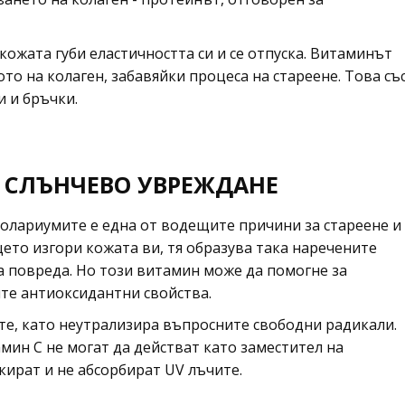
кожата губи еластичността си и се отпуска. Витаминът
о на колаген, забавяйки процеса на стареене. Това съ
и и бръчки.
 СЛЪНЧЕВО УВРЕЖДАНЕ
олариумите е една от водещите причини за стареене и
ето изгори кожата ви, тя образува така наречените
а повреда. Но този витамин може да помогне за
те антиоксидантни свойства.
е, като неутрализира въпросните свободни радикали.
амин C не могат да действат като заместител на
ират и не абсорбират UV лъчите.