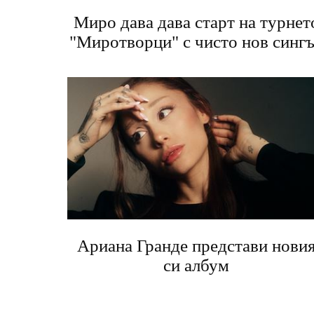
Миро дава дава старт на турнет
"Миротворци" с чисто нов синг
Ариана Гранде представи нови
си албум