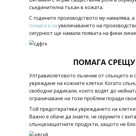
съединителна тъкан в кожата.
С годините производството му намалява, а 
помага и за
увеличаването на производствот
сигурност ще намали появата на фини лини
ПОМАГА СРЕЩУ
Ултравиолетовото лъчение от слънцето и с
увреждане на кожните клетки. Когато слънц
свободни радикали, които водят до нейнат
ограничаване на този проблем поради свои
Той предотвратява увреждането на клеткит
Важно е обаче да знаете, че серумите с вит
слънцезащитните продукти, защото не блок