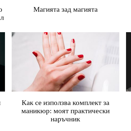
о
Магията зад магията
ъл
я
Как се използва комплект за
маникюр: моят практически
наръчник