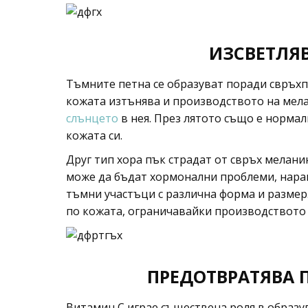
ИЗСВЕТЛЯ
Тъмните петна се образуват поради свръхп
кожата изтънява и производството на мел
слънцето
в нея. През лятото също е норма
кожата си.
Друг тип хора пък страдат от свръх мелани
може да бъдат хормонални проблеми, наран
тъмни участъци с различна форма и размер
по кожата, ограничавайки производството 
ПРЕДОТВРАТЯВА 
Витамин С играе съществена роля в образув