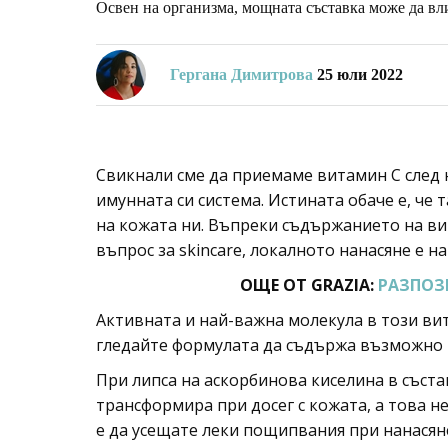
Освен на организма, мощната съставка може да вли
Гергана Димитрова
25 юли 2022
Свикнали сме да приемаме витамин C след н
имунната си система. Истината обаче е, че
на кожата ни. Въпреки съдържанието на ви
въпрос за skincare, локалното нанасяне е н
ОЩЕ ОТ GRAZIA:
РАЗПОЗ
Активната и най-важна молекула в този вит
гледайте формулата да съдържа възможно н
При липса на аскорбинова киселина в съста
трансформира при досег с кожата, а това н
е да усещате леки пощипвания при нанасяне