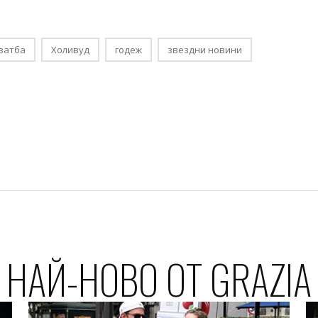
ватба
Холивуд
годеж
звездни новини
НАЙ-НОВО ОТ GRAZIA