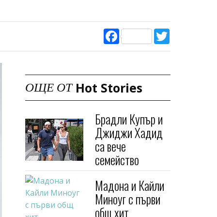
Facebook
Twitter
Hot Stories
ОЩЕ ОТ
Брадли Купър и
Джиджи Хадид
са вече
семейство
Мадона и Кайли
Миноуг с първи
общ хит