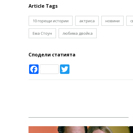
Article Tags
10 горещи истории
актриса
новини
с
Ема Стоун
любима двойка
Сподели статията
Facebook
Twitter