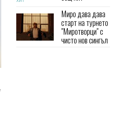
Миро дава дава
старт на турнето
"Миротворци" с
чисто нов сингъл
е