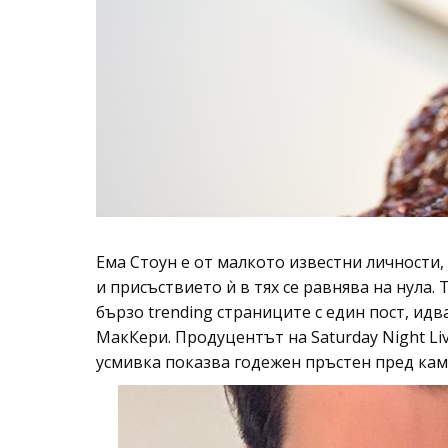
Ема Стоун е от малкото известни личности,
и присъствието ѝ в тях се равнява на нула.
бързо trending страниците с един пост, ид
МакКери. Продуцентът на Saturday Night Li
усмивка показва годежен пръстен пред кам