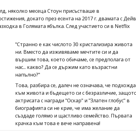
йлд, няколко месеца Стоун присъстваше в
стижения, докато през есента на 2017 г. двамата с Дейв
зходка в Голямата ябълка. След участието си в Netflix
"Странно е как числото 30 кристализира живота
ни. Вместо да изживяваме мечтите си и да
вършим това, което обичаме, се предполага от
нас... какво? Да се държим като възрастни
напълно?"
Това, разбира се, далеч не означава, че подхожда
към живота и бъдещето си с безразличие, защот
актрисата с награди "Оскар" и "Златен глобус" в
биографията си не крие, че има желание да
създаде голямо и щастливо семейство. Първата
крачка към това е вече направена!