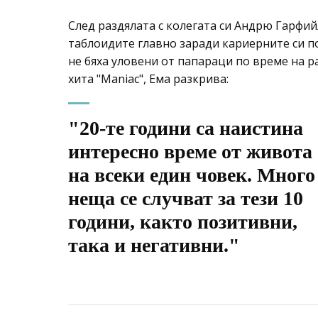
След раздялата с колегата си Андрю Гарфи
таблоидите главно заради кариерните си по
не бяха уловени от папараци по време на ра
хита "Maniac", Ема разкрива:
"20-те години са наистина
интересно време от живота
на всеки един човек. Много
неща се случват за тези 10
години, както позитивни,
така и негативни."