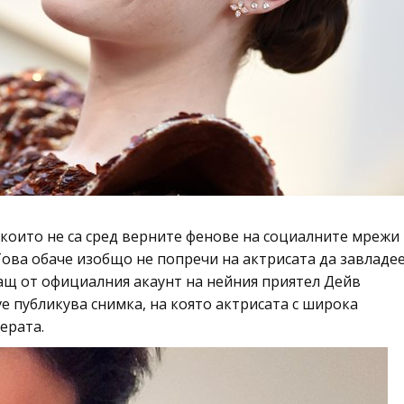
 които не са сред верните фенове на социалните мрежи
 Това обаче изобщо не попречи на актрисата да завладе
ващ от официалния акаунт на нейния приятел Дейв
ve публикува снимка, на която актрисата с широка
ерата.