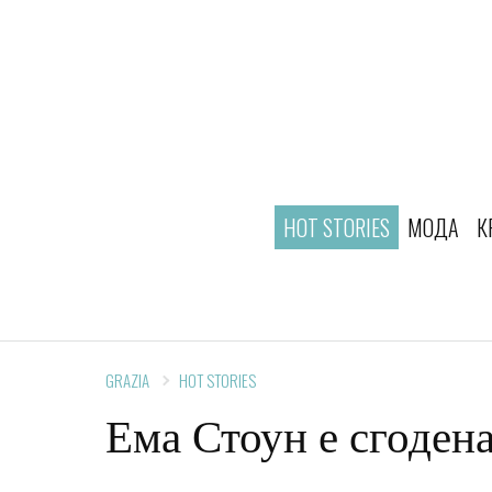
HOT STORIES
МОДА
К
GRAZIA
HOT STORIES
Ема Стоун е сгодена