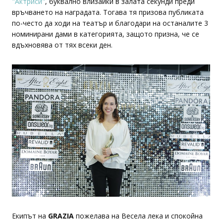
"Актриси"
, буквално влизайки в залата секунди преди
връчването на наградата. Тогава тя призова публиката
по-често да ходи на театър и благодари на останалите 3
номинирани дами в категорията, защото призна, че се
вдъхновява от тях всеки ден.
Екипът на
GRAZIA
пожелава на Весела лека и спокойна