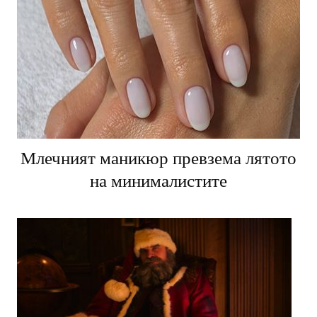
Млечният маникюр превзема лятото
на минималистите