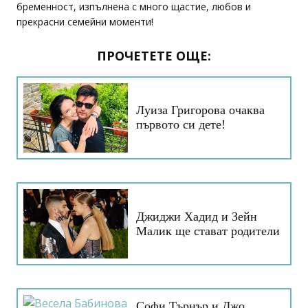
бременност, изпълнена с много щастие, любов и
прекрасни семейни моменти!
ПРОЧЕТЕТЕ ОЩЕ:
Луиза Григорова очаква
първото си дете!
Джиджи Хадид и Зейн
Малик ще стават родители
Софи Търнър и Джо