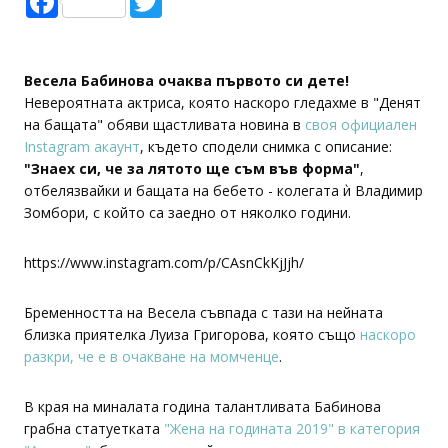
Весела Бабинова очаква първото си дете!
Невероятната актриса, която наскоро гледахме в "Денят
на бащата" обяви щастливата новина в
своя официален
Instagram акаунт
, където сподели снимка с описание:
"Знаех си, че за лятото ще съм във форма"
,
отбелязвайки и бащата на бебето - колегата ѝ Владимир
Зомбори, с който са заедно от няколко години.
https://www.instagram.com/p/CAsnCkKjJjh/
Бременността на Весела съвпада с тази на нейната
близка приятелка Луиза Григорова, която също
наскоро
разкри, че е в очакване на момченце
.
В края на миналата година талантливата Бабинова
грабна статуетката
"Жена на годината 2019" в категория