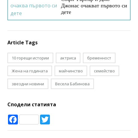
Джонас очакват първото си
дете
Article Tags
10 горещи истории
актриса
бременност
Жена на годината
майчинство
семейство
звездни новини
Весела Бабинова
Сподели статията
Facebook
Twitter