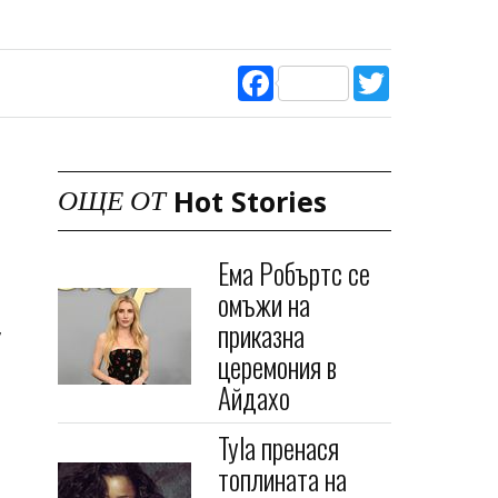
Facebook
Twitter
Hot Stories
ОЩЕ ОТ
Ема Робъртс се
омъжи на
приказна
,
церемония в
Айдахо
Tyla пренася
топлината на