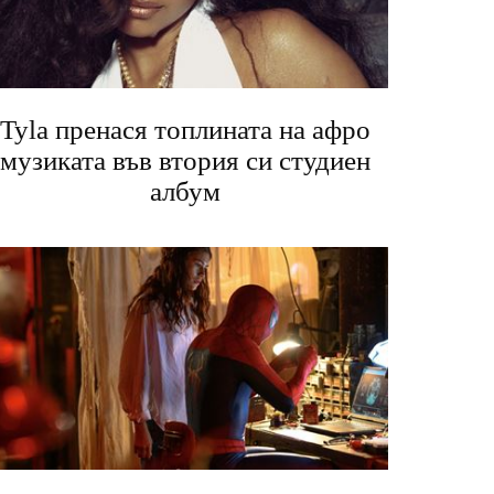
Tyla пренася топлината на афро
музиката във втория си студиен
албум