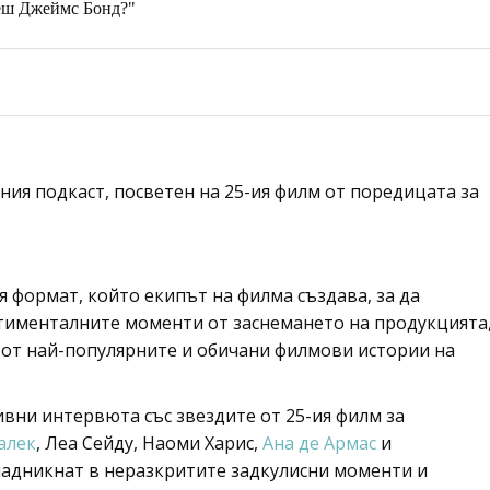
деш Джеймс Бонд?"
ия подкаст, посветен на 25-ия филм от поредицата за
 формат, който екипът на филма създава, за да
тименталните моменти от заснемането на продукцията
а от най-популярните и обичани филмови истории на
ивни интервюта със звездите от 25-ия филм за
алек
, Леа Сейду, Наоми Харис,
Ана де Армас
и
надникнат в неразкритите задкулисни моменти и