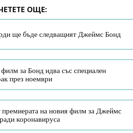
ЧЕТЕТЕ ОЩЕ:
рди ще бъде следващият Джеймс Бонд
филм за Бонд идва със специален
рак през ноември
т премиерата на новия филм за Джеймс
аради коронавируса