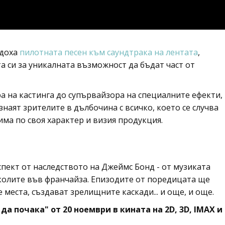
адоха
пилотната песен към саундтрака на лентата
,
а си за уникалната възможност да бъдат част от
а на кастинга до супървайзора на специалните ефекти,
знаят зрителите в дълбочина с всичко, което се случва
има по своя характер и визия продукция.
спект от наследството на Джеймс Бонд - от музиката
колите във франчайза. Епизодите от поредицата ще
места, създават зрелищните каскади... и още, и още.
да почака" от 20 ноември в кината на 2D, 3D, IMAX и