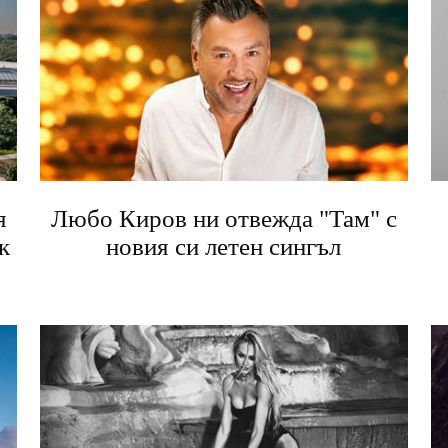
я
Любо Киров ни отвежда "Там" с
к
новия си летен сингъл