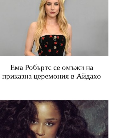
Ема Робъртс се омъжи на
приказна церемония в Айдахо