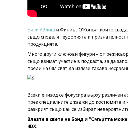
Били Айлиш
и Финиъс О'Конъл, които създ
също споделят еуфорията и признателностт
продукцията.
Много други ключови фигури – от режисьор
също взимат участие в подкаста, за да запо
преди на бял свят да излезе такава несравн
Всеки епизод се фокусира върху различен а
през специалните джаджи до костюмите и 
разкрият също как се избират невероятните 
Влезте в света на Бонд и "Смъртта може 
4DX.