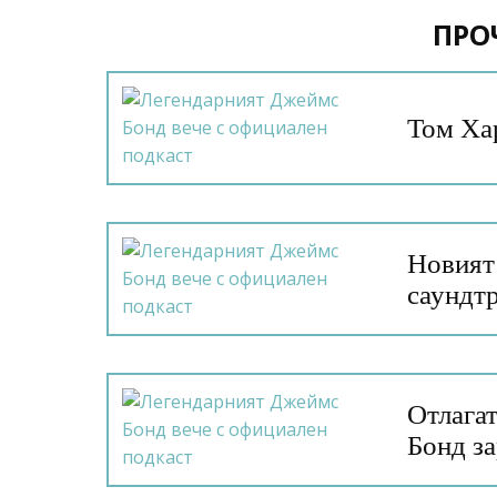
ПРО
Том Ха
Новият 
саундт
Отлага
Бонд з