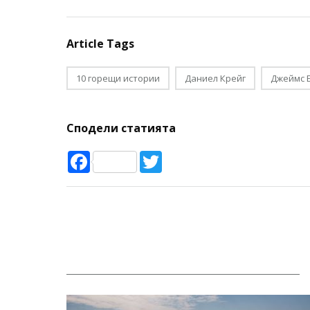
Article Tags
10 горещи истории
Даниел Крейг
Джеймс 
Сподели статията
Facebook
Twitter