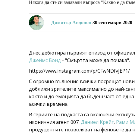
Някога да сте си задавали въпроса "Какво е да бъ
Димитър Андонов
30 септември 2020
Днес дебютира първият епизод от официалн
Джеймс Бонд
- "Смъртта може да почака".
https://www.instagram.com/p/CFwNDfvJEP1/
С огромно вълнение всички посрещат новия
доближи зрителите максимално до най-сан
както и до емоцията да бъдеш част от едн
всички времена.
В сериите на подкаста са включени ексклуз
иконичния агент 007.
Даниел Крейг
,
Рами М
продуцентите позволяват на феновете да 