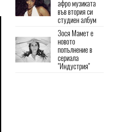
афро музиката
във втория си
студиен албум
Зося Мамет е
новото
попълнение в
сериала
"Индустрия"