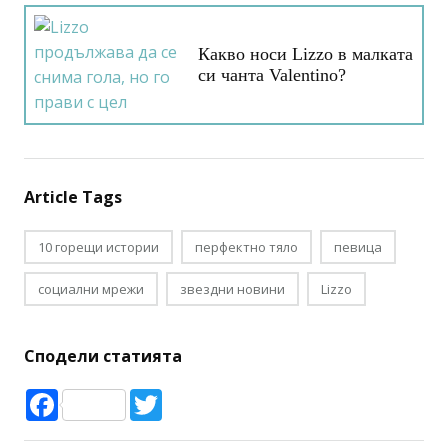
Какво носи Lizzo в малката
си чанта Valentino?
Article Tags
10 горещи истории
перфектно тяло
певица
социални мрежи
звездни новини
Lizzo
Сподели статията
Facebook
Twitter