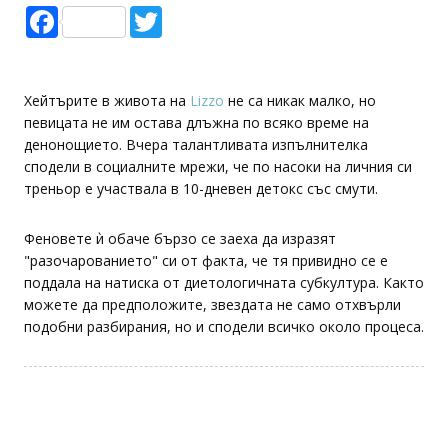
Facebook
Twitter
Хейтърите в живота на
Lizzo
не са никак малко, но
певицата не им остава длъжна по всяко време на
денонощието. Вчера талантливата изпълнителка
сподели в социалните мрежи, че по насоки на личния си
треньор е участвала в 10-дневен детокс със смути.
Феновете ѝ обаче бързо се заеха да изразят
"разочарованието" си от факта, че тя привидно се е
поддала на натиска от диетологичната субкултура. Както
можете да предположите, звездата не само отхвърли
подобни разбирания, но и сподели всичко около процеса.