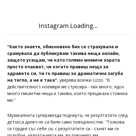
"Както знаете, обикновено бих се страхувала и
срамувала да публикувам такива неща онлайн,
защото усещам, че като голямо момиче хората
просто очакват, че когато правиш нещо за
здравето си, ти го правиш за драматична загуба
на тегло, а не е така"
, уверява всички Lizzo. "В
действителност ноември ме стресира - пих много, ядох
много пикантни неща и такива, които прецакаха стомаха
ми."
Музикалната суперзвезда подчерта, че резултатите след
детокса далеч не са били само повърхностни. "Толкова
се гордея със себе си, с резултатите си - сънят ми се
подобри, хидратацията ми, вътрешният ми