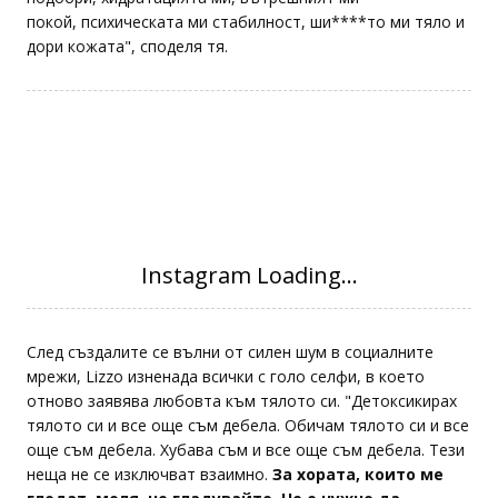
покой, психическата ми стабилност, ши****то ми тяло и
дори кожата", споделя тя.
След създалите се вълни от силен шум в социалните
мрежи, Lizzo изненада всички с голо селфи, в което
отново заявява любовта към тялото си. "Детоксикирах
тялото си и все още съм дебела. Обичам тялото си и все
още съм дебела. Хубава съм и все още съм дебела. Тези
неща не се изключват взаимно.
За хората, които ме