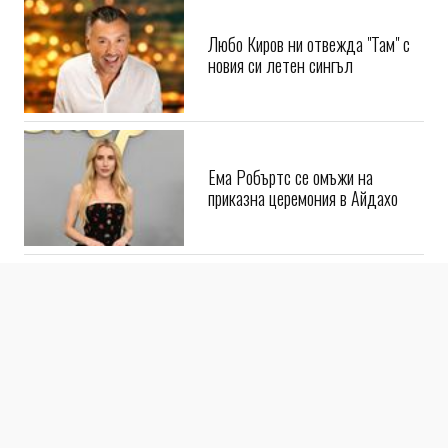
Любо Киров ни отвежда "Там" с
новия си летен сингъл
Ема Робъртс се омъжи на
приказна церемония в Айдахо