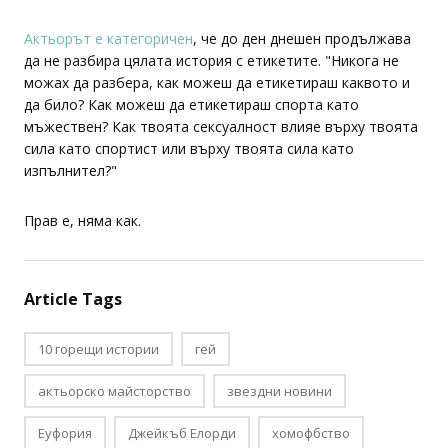
Актьорът е категоричен
, че до ден днешен продължава
да не разбира цялата история с етикетите. "Никога не
можах да разбера, как можеш да етикетираш каквото и
да било? Как можеш да етикетираш спорта като
мъжествен? Как твоята сексуалност влияе върху твоята
сила като спортист или върху твоята сила като
изпълнител?"
Прав е, няма как.
Article Tags
10 горещи истории
гей
актьорско майсторство
звездни новини
Еуфория
Джейкъб Елорди
хомофбство