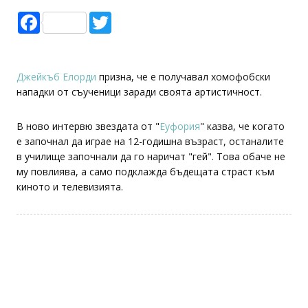
Facebook
Twitter
Джейкъб Елорди
призна, че e получавал хомофобски
нападки от съученици заради своята артистичност.
В ново интервю звездата от "
Еуфория
" казва, че когато
е започнал да играе на 12-годишна възраст, останалите
в училище започнали да го наричат "гей". Това обаче не
му повлиява, а само подклажда бъдещата страст към
киното и телевизията.