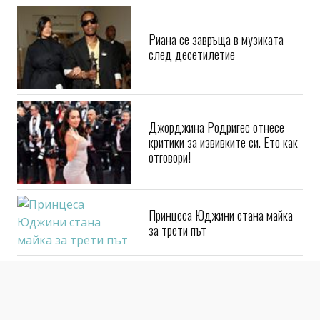
Риана се завръща в музиката
след десетилетие
Джорджина Родригес отнесе
критики за извивките си. Ето как
отговори!
Принцеса Юджини стана майка
за трети път