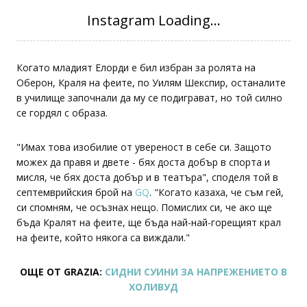
Когато младият Елорди е бил избран за ролята на
Оберон, Краля на феите, по Уилям Шекспир, останалите
в училище започнали да му се подиграват, но той силно
се гордял с образа.
"Имах това изобилие от увереност в себе си. Защото
можех да правя и двете - бях доста добър в спорта и
мисля, че бях доста добър и в театъра", споделя той в
септемврийския брой на
GQ
. "Когато казаха, че съм гей,
си спомням, че осъзнах нещо. Помислих си, че ако ще
бъда Кралят на феите, ще бъда най-най-горещият крал
на феите, който някога са виждали."
ОЩЕ ОТ GRAZIA:
СИДНИ СУИНИ ЗА НАПРЕЖЕНИЕТО В
ХОЛИВУД