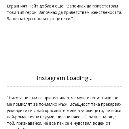
Екранният Нейт добавя още: "Започнах да приветствам
този тип герои. Започнах да приветствам женствеността.
Започнах да говоря с ръцете си."
"Никога не съм се притеснявал, че моите връстници ще
ме помислят за по-малко мъж. Всъщност така прекарвах
уикендите си с най-красивите жени в училището, четейки
най-романтичните думи, писани някога", разказва още
той, признавайки, че все пак се е чувствал воден от