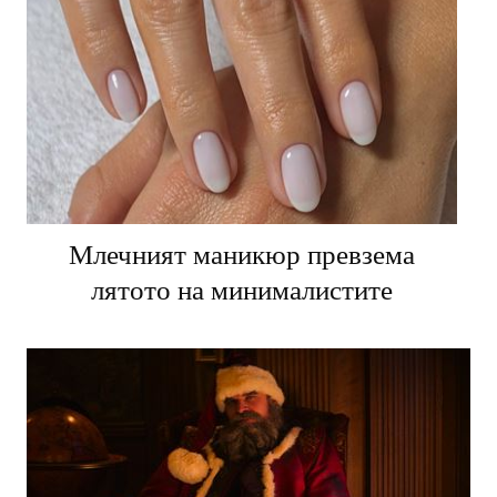
Млечният маникюр превзема
лятото на минималистите