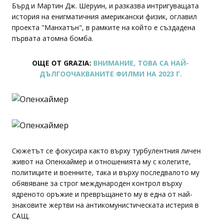
Бърд и Мартин Дж. Шеруин, и разказва интригуващата
история на енигматичния американски физик, оглавил
проекта "Манхатън", в рамките на който е създадена
първата атомна бомба.
ОЩЕ ОТ GRAZIA:
ВНИМАНИЕ, ТОВА СА НАЙ-
ДЪЛГООЧАКВАНИТЕ ФИЛМИ НА 2023 Г.
Сюжетът се фокусира както върху турбулентния личен
живот на Опенхаймер и отношенията му с колегите,
политиците и военните, така и върху последвалото му
обявяване за строг международен контрол върху
ядреното оръжие и превръщането му в една от най-
знаковите жертви на антикомунистическата истерия в
САЩ.