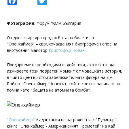
Фотография:
Форум Филм България
От днес стартира продажбата на билети за
"Опенхаймер" – свръхочакваният биографичен епос на
виртуозния майстор
Кристофър Нолан
.
Предприемете необходимите действия, ако искате да
изживеете този повратен момент от човешката история,
в чийто център стои забележителната фигура на Дж.
Робърт Опенхаймер. Човекът, който светът завинаги ще
помни като "бащата на атомната бомба".
"Опенхаймер"
е адаптация на наградената с "Пулицър"
книга "Опенхаймер - Американският Прометей" на Кай