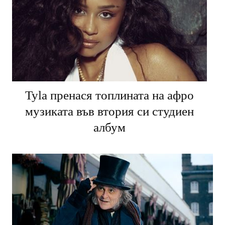
Tyla пренася топлината на афро
музиката във втория си студиен
албум