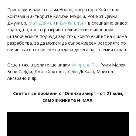
Присъединяваме се към Нолан, оператора Хойте ван
Хойтема и актьорите Килиън Мърфи, Робърт Дауни
Джуниър,
Мат Деймън
и
Емили Блънт
в специално видео
зад кадър, което разкрива техническите иновации
(и творческите подбуди зад тях), които екипът на филма
разработва, за да можем да съпреживеем историята по
начин, какъвто не сме виждали досега на големия екран.
Освен тях, в ролите ще видим
Флорънс Пю
, Рами Малек,
Бени Сафди, Джош Хартнет, Дейн ДеХаан, Майкъл
Ангарано и др.
Светът се променя с "Опенхаймер" - от 21 юли,
само в кината и IMAX.