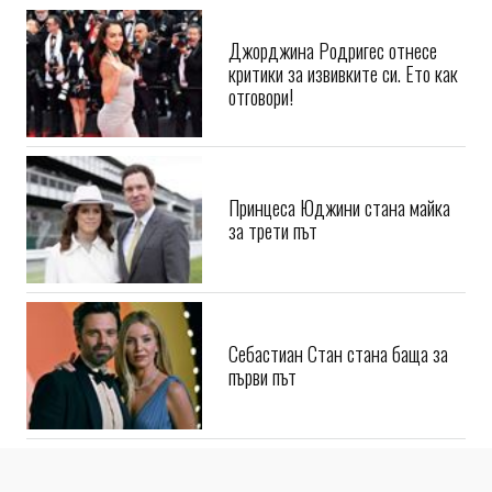
Джорджина Родригес отнесе
критики за извивките си. Ето как
отговори!
Принцеса Юджини стана майка
за трети път
Себастиан Стан стана баща за
първи път