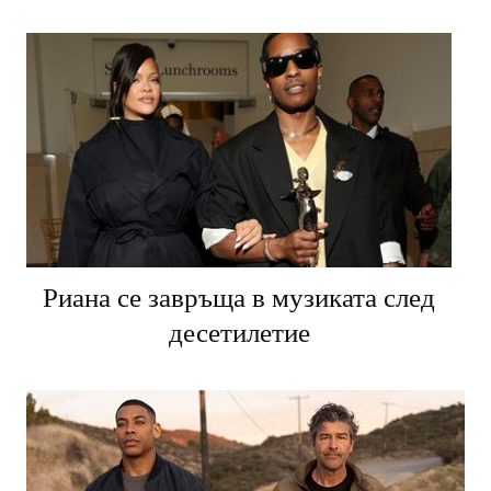
Риана се завръща в музиката след
десетилетие