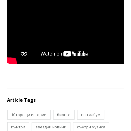
Article Tags
10 горещи истории
бионсе
нов албум
кънтри
звездни новини
кънтри музика