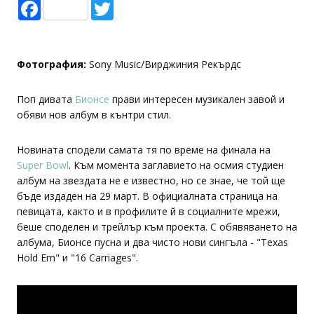
Facebook
Twitter
Фотография:
Sony Music/Вирджиния Рекърдс
Поп дивата
Бионсе
прави интересен музикален завой и
обяви нов албум в кънтри стил.
Новината сподели самата тя по време на финала на
Super Bowl
. Към момента заглавието на осмия студиен
албум на звездата не е известно, но се знае, че той ще
бъде издаден на 29 март. В официалната страница на
певицата, както и в профилите й в социалните мрежи,
беше споделен и трейлър към проекта. С обявяването на
албума, Бионсе пусна и два чисто нови сингъла - "Texas
Hold Em" и "16 Carriages".