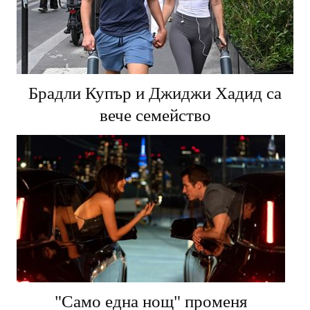
Брадли Купър и Джиджи Хадид са
вече семейство
"Само една нощ" променя