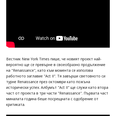
Вестник New York Times пише, че новият проект най-
вероятно ще се превърне в своеобразно продължение
на "Renaissance", като към момента се използва
работното заглавие "Act II". Тя завърши световното си
турне Renaissance през октомври като пожъна
исторически успех. Албумът "Act II" ще служи като втора
част от проекта в три части "Renaissance". Първата част
миналата година беше посрещната с одобрение от
критиката.